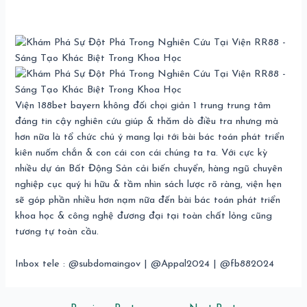
Viện 188bet bayern không đối chọi giản 1 trung trung tâm
đáng tin cậy nghiên cứu giúp & thăm dò điều tra nhưng mà
hơn nữa là tổ chức chú ý mang lại tới bài bác toán phát triển
kiên nuốm chắn & con cái con cái chúng ta ta. Với cực kỳ
nhiều dự án Bất Động Sản cải biến chuyển, hàng ngũ chuyên
nghiệp cục quý hi hữu & tầm nhìn sách lược rõ ràng, viện hẹn
sẽ góp phần nhiều hơn nạm nữa đến bài bác toán phát triển
khoa học & công nghệ đương đại tại toàn chất lỏng cũng
tương tự toàn cầu.
Inbox tele : @subdomaingov | @Appal2024 | @fb882024