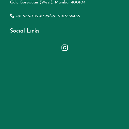
Gali, Goregoan (West), Mumbai 400104
+91 986-702-6399/+91 9167836455
Social Links