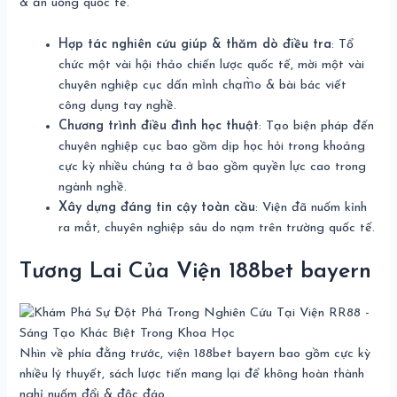
& ăn uống quốc tế.
Hợp tác nghiên cứu giúp & thăm dò điều tra
: Tổ
chức một vài hội thảo chiến lược quốc tế, mời một vài
chuyên nghiệp cục dấn mình chạm̀o & bài bác viết
công dụng tay nghề.
Chương trình điều đình học thuật
: Tạo biện pháp đến
chuyên nghiệp cục bao gồm dịp học hỏi trong khoảng
cực kỳ nhiều chúng ta ở bao gồm quyền lực cao trong
ngành nghề.
Xây dựng đáng tin cậy toàn cầu
: Viện đã nuốm kỉnh
ra mắt, chuyên nghiệp sâu do nạm trên trường quốc tế.
Tương Lai Của Viện 188bet bayern
Nhìn về phía đằng trước, viện 188bet bayern bao gồm cực kỳ
nhiều lý thuyết, sách lược tiến mang lại để không hoàn thành
nghỉ nuốm đổi & độc đáo.