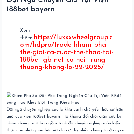
Đội Ngũ Chuyên Gia Tại Viện
188bet bayern
Xem
https://luxxxwheelgroup.c
thêm:
om/hdpro/trade-kham-pha-
the-gioi-ca-cuoc-the-thao-tai-
188bet-gb-net-co-hoi-trung-
thuong-khong-lo-22-2025/
Đội ngũ chuyên nghiệp cục là khía cạnh chủ yếu thức sự hiệu
quả của viện 188bet bayern. Họ không đối chọi giản cực kỳ
nhiều chúng ta ở bao gồm trình độ chuyên nghiệp môn kiến
thức cao nhưng mà hơn nữa là cực kỳ nhiều chúng ta ở duyên