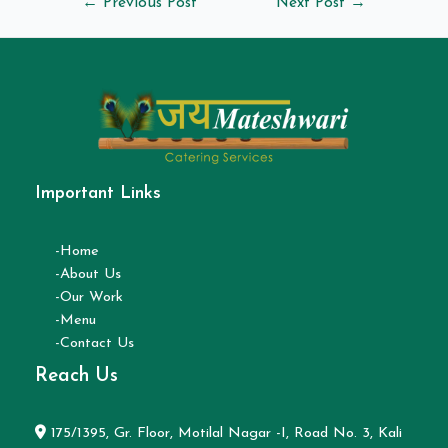
←
Previous Post
Next Post
→
Important Links
-Home
-About Us
-Our Work
-Menu
-Contact Us
Reach Us
175/1395, Gr. Floor, Motilal Nagar -I, Road No. 3, Kali