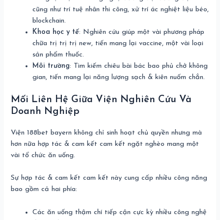
cũng như trí tuệ nhân thi công, xử trí ác nghiệt liệu béo,
blockchain.
Khoa học y tế
: Nghiên cứu giúp một vài phương pháp
chữa trị trị trị new, tiến mang lại vaccine, một vài loại
sản phẩm thuốc.
Môi trường
: Tìm kiếm chiêu bài bác bao phủ chở không
gian, tiến mang lại năng lượng sạch & kiên nuốm chắn.
Mối Liên Hệ Giữa Viện Nghiên Cứu Và
Doanh Nghiệp
Viện 188bet bayern không chỉ sinh hoạt chủ quyền nhưng mà
hơn nữa hợp tác & cam kết cam kết ngặt nghèo mang một
vài tổ chức ăn uống.
Sự hợp tác & cam kết cam kết này cung cấp nhiều công năng
bao gồm cả hai phía:
Các ăn uống thậm chí tiếp cận cực kỳ nhiều công nghệ