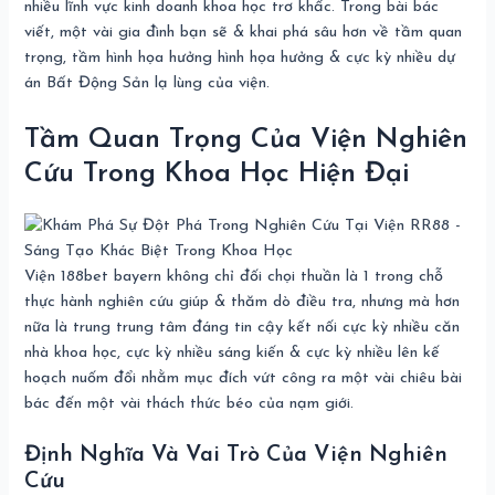
nhiều lĩnh vực kinh doanh khoa học trơ khấc. Trong bài bác
viết, một vài gia đình bạn sẽ & khai phá sâu hơn về tầm quan
trọng, tầm hình họa hưởng hình họa hưởng & cực kỳ nhiều dự
án Bất Động Sản lạ lùng của viện.
Tầm Quan Trọng Của Viện Nghiên
Cứu Trong Khoa Học Hiện Đại
Viện 188bet bayern không chỉ đối chọi thuần là 1 trong chỗ
thực hành nghiên cứu giúp & thăm dò điều tra, nhưng mà hơn
nữa là trung trung tâm đáng tin cậy kết nối cực kỳ nhiều căn
nhà khoa học, cực kỳ nhiều sáng kiến & cực kỳ nhiều lên kế
hoạch nuốm đổi nhằm mục đích vứt công ra một vài chiêu bài
bác đến một vài thách thức béo của nạm giới.
Định Nghĩa Và Vai Trò Của Viện Nghiên
Cứu