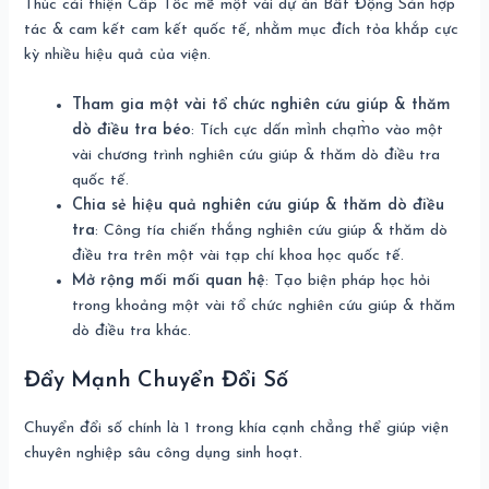
Thúc cải thiện Cấp Tốc mẽ một vài dự án Bất Động Sản hợp
tác & cam kết cam kết quốc tế, nhằm mục đích tỏa khắp cực
kỳ nhiều hiệu quả của viện.
Tham gia một vài tổ chức nghiên cứu giúp & thăm
dò điều tra béo
: Tích cực dấn mình chạm̀o vào một
vài chương trình nghiên cứu giúp & thăm dò điều tra
quốc tế.
Chia sẻ hiệu quả nghiên cứu giúp & thăm dò điều
tra
: Công tía chiến thắng nghiên cứu giúp & thăm dò
điều tra trên một vài tạp chí khoa học quốc tế.
Mở rộng mối mối quan hệ
: Tạo biện pháp học hỏi
trong khoảng một vài tổ chức nghiên cứu giúp & thăm
dò điều tra khác.
Đẩy Mạnh Chuyển Đổi Số
Chuyển đổi số chính là 1 trong khía cạnh chẳng thể giúp viện
chuyên nghiệp sâu công dụng sinh hoạt.