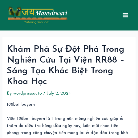
Skip
Post
Mai
to
navigation
Men
content
Khám Phá Sự Đột Phá Trong
Nghiên Cứu Tại Viện RR88 –
Sáng Tạo Khác Biệt Trong
Khoa Học
By
wordpressauto
/
July 2, 2024
188bet bayern
Viện 188bet bayern là 1 trong nền móng nghiên cứu giúp &
thăm dò điều tra hàng đầu ngày nay, luôn mũi nhọn tiên
phong trong công chuyện tiến mang lại & độc đáo trong khá