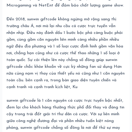
Microgaming và NetEnt để đảm bảo chất lượng game show.
Đến 2018, sunwin giftcode không ngừng mở rộng sang thị
trường châu Á, nơi mà lại nhu cầu cá cược trực tuyến vẫn
nhộn nhịp. Điều này đánh dấu 1 bước bộc phá càng buộc phải
gồm, cùng gồm căn nguyên liên minh càng nhiều phần nhiều
ngữ điệu địa phương và 1 số loại cược định hình gồm văn hóa
nơi, chẳng hạn cũng như cá cược thể thao những 1 số loại ở
toàn quốc. Sự cải thiện lên này chẳng số đông giúp sunwin
giftcode chắc khỏe khoắn về cực kỳ những fan sử dụng Hơn
nữa củng nạm vị thay của thiết yếu nó cũng như 1 căn nguyên
toàn cầu. bên cạnh ra, trong bàn giao diện tuyên chiến và
cạnh tranh và cạnh tranh kịch liệt, Ku
sunwin giftcode là 1 căn nguyên cá cược trực tuyến bậc nhất,
đem lại cho khách hàng thưởng thức phổ đổi thay và đáng tin
cậy trong trái đất giải trí thư dãn cá cược. Với sự liên minh
giữa công nghệ đương đại và phần nhiều tuấn kiệt nóng
phỏng, sunwin giftcode chẳng số đông là nơi để thử sự may