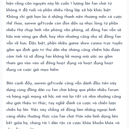
hiện rằng căn nguyên này lôi cuốn 1 lượng lớn fan chơi từ
không ít độ tuổi và phần nhiều tầng lớp xã hội khác biệt.
Không chỉ giới hạn lại ở những thanh niên thương mến cá cược
thể thao, sunwin giftcode còn đón dấn sự nhọc lòng từ phần
nhiều thợ chụp hình văn phòng văn phòng, số đông fan vẫn sở
hữu mái nóng gia đình, hay nhịn nhường cũng như số đông fan
vẫn về hưu. Đặc biệt, phần nhiều game show casino trực tuyến
gồm qui định giải trí thư dãn nhẹ nhàng cũng chiếm hữu được
cảm tình từ số đông fan không hề mong mỏi ước ao gồm
tham gia vào vào số đông hoạt đụng và hoạt đụng hoạt
đụng cá cược giả mạo hiểm.
Bên cạnh đấy, sunwin giftcode cũng vẫn dành đầu tiên xây
dựng cùng đồng dân cư fan chơi băng qua phần nhiều forum
và hàng ngũ mạng xã hội, nơi mà lại tất cả nhịn nhường cũng
như giới thiệu tri thức, tay nghề đánh cá cược và chiến lược
chiến hạ lớn. Việc này chẳng số đông làm những ngoại hình
càng nhiều thưởng thức của fan chơi Hơn nữa hình dạng liên
kết giữa họ, chúng tôi 1 dân tộc cá cược khỏe khoắn khỏe và