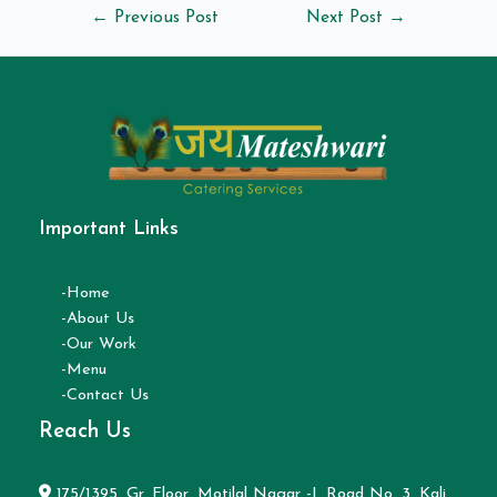
←
Previous Post
Next Post
→
Important Links
-Home
-About Us
-Our Work
-Menu
-Contact Us
Reach Us
175/1395, Gr. Floor, Motilal Nagar -I, Road No. 3, Kali