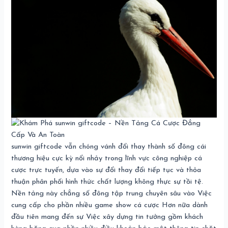
sunwin giftcode vẫn chóng vánh đổi thay thành số đông cái
thương hiệu cực kỳ nổi nhảy trong lĩnh vực công nghiệp cá
cược trực tuyến, dựa vào sự đổi thay đổi tiếp tục và thỏa
thuận phân phối hình thức chất lượng không thực sự tồi tệ.
Nền tảng này chẳng số đông tập trung chuyên sâu vào Việc
cung cấp cho phần nhiều game show cá cược Hơn nữa dành
đầu tiên mang đến sự Việc xây dựng tin tưởng gồm khách