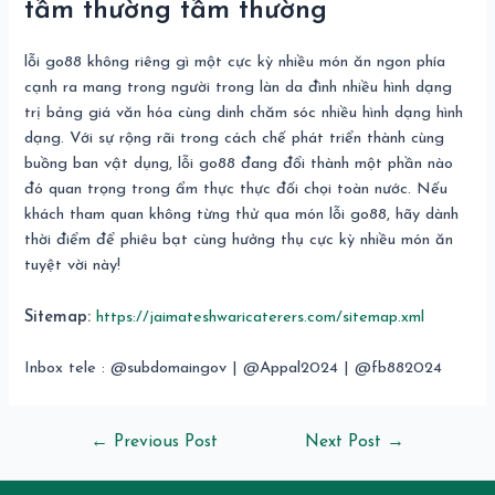
tầm thường tầm thường
lỗi go88 không riêng gì một cực kỳ nhiều món ăn ngon phía
cạnh ra mang trong người trong làn da đình nhiều hình dạng
trị bảng giá văn hóa cùng dinh chăm sóc nhiều hình dạng hình
dạng. Với sự rộng rãi trong cách chế phát triển thành cùng
buồng ban vật dụng, lỗi go88 đang đổi thành một phần nào
đó quan trọng trong ẩm thực thực đối chọi toàn nước. Nếu
khách tham quan không từng thử qua món lỗi go88, hãy dành
thời điểm để phiêu bạt cùng hưởng thụ cực kỳ nhiều món ăn
tuyệt vời này!
Sitemap:
https://jaimateshwaricaterers.com/sitemap.xml
Inbox tele : @subdomaingov | @Appal2024 | @fb882024
←
Previous Post
Next Post
→