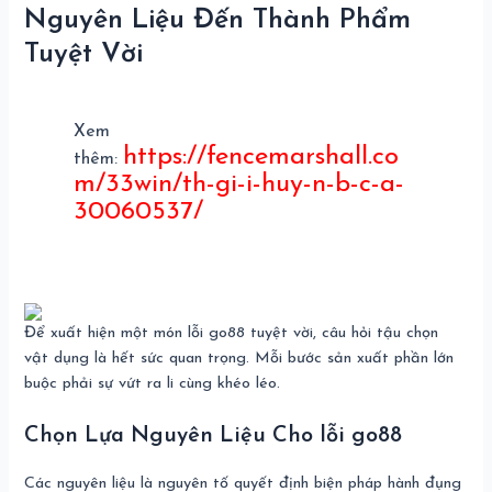
Nguyên Liệu Đến Thành Phẩm
Tuyệt Vời
Xem
https://fencemarshall.co
thêm:
m/33win/th-gi-i-huy-n-b-c-a-
30060537/
Để xuất hiện một món lỗi go88 tuyệt vời, câu hỏi tậu chọn
vật dụng là hết sức quan trọng. Mỗi bước sản xuất phần lớn
buộc phải sự vứt ra li cùng khéo léo.
Chọn Lựa Nguyên Liệu Cho lỗi go88
Các nguyên liệu là nguyên tố quyết định biện pháp hành đụng