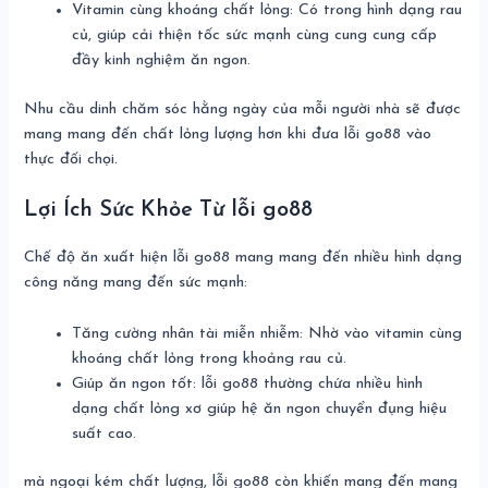
Vitamin cùng khoáng chất lỏng: Có trong hình dạng rau
củ, giúp cải thiện tốc sức mạnh cùng cung cung cấp
đầy kinh nghiệm ăn ngon.
Nhu cầu dinh chăm sóc hằng ngày của mỗi người nhà sẽ được
mang mang đến chất lỏng lượng hơn khi đưa lỗi go88 vào
thực đối chọi.
Lợi Ích Sức Khỏe Từ lỗi go88
Chế độ ăn xuất hiện lỗi go88 mang mang đến nhiều hình dạng
công năng mang đến sức mạnh:
Tăng cường nhân tài miễn nhiễm: Nhờ vào vitamin cùng
khoáng chất lỏng trong khoảng rau củ.
Giúp ăn ngon tốt: lỗi go88 thường chứa nhiều hình
dạng chất lỏng xơ giúp hệ ăn ngon chuyển đụng hiệu
suất cao.
mà ngoại kém chất lượng, lỗi go88 còn khiến mang đến mang