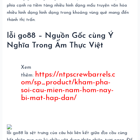
phía cạnh ra tiềm tàng nhiều hình dạng mẩu truyện văn hóa
nhiều hình dạng hình dạng trong khoảng vùng quê mang đến
thành thị trấn.
lỗi go88 – Nguồn Gốc cùng Ý
Nghĩa Trong Ẩm Thực Việt
Xem
https://ntpscrewbarrels.c
thêm:
om/sp_product/kham-pha-
soi-cau-mien-nam-hom-nay-
bi-mat-hap-dan/
lỗi go88 là sệt trưng của câu hỏi liên kết giữa địa cầu cùng