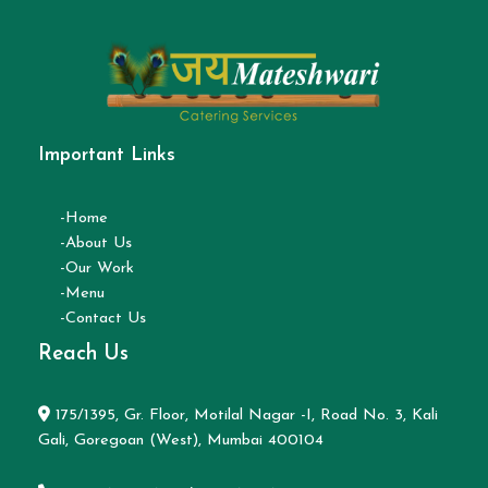
Important Links
-Home
-About Us
-Our Work
-Menu
-Contact Us
Reach Us
175/1395, Gr. Floor, Motilal Nagar -I, Road No. 3, Kali
Gali, Goregoan (West), Mumbai 400104