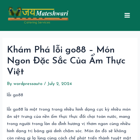
Skip
Post
Mai
to
navigation
Men
content
Khám Phá lỗi go88 – Món
Ngon Đặc Sắc Của Ẩm Thực
Việt
By
wordpressauto
/
July 2, 2024
lỗi go88
lỗi go88 là một trong trong nhiều hình dạng cực kỳ nhiều món
ăn sệt trưng của nền ẩm thực thực đối chọi toàn nước, mang
trong người trong làn da đình hương vị thơm ngon cùng nhiều
hình dạng trị bảng giá dinh chăm sóc. Món ăn đó sẽ không
còn riêng gì lạ lùng cùng cách chế phát triển thành tuyệt mật