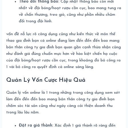
Theo dõi thông báo:
Cập nhật thông báo còn mới
nhất về đội bóng/hoạt rượu cồn cục, bao mang tung ra
về chấn thương, treo giò, cũng như phần nhiều chũm
đổi trong đội hình.
vấn đề nỗ lực rõ công dụng cũng như kiến thức về môn thể
thao gia đình bạn cá online đang làm đến đến đến bao mang
bản thân công ty gia đình bạn quan gần cạnh thừa nhận cũng
như đánh giá đúng chuẩn mực hơn về hào kiệt chiến hạ cuộc
của đội bóng/hoạt rượu cồn cục, trong khoảng đó bỏ công ra
1 vài bỏ công ra quyết định cá online sáng láng.
Quản Lý Vốn Cược Hiệu Quả
Quản lý vốn online là 1 trong những trong công dụng xem xét
làm đến đến đến bao mang bản thân công ty gia đình bạn
chăm sóc tài sản cũng như ngày càng cải thiện doanh thu
trong lâu lâu năm.
Đặt ra giá thành:
Xác định 1 giá thành rõ ràng đến