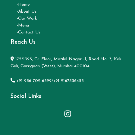
-Home
-About Us
-Our Work
-Menu
-Contact Us
Reach Us
175/1395, Gr. Floor, Motilal Nagar -I, Road No. 3, Kali
Gali, Goregoan (West), Mumbai 400104
+91 986-702-6399/+91 9167836455
Social Links