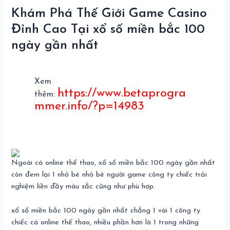
Khám Phá Thế Giới Game Casino
Đỉnh Cao Tại xổ số miền bắc 100
ngày gần nhất
Xem
https://www.betaprogra
thêm:
mmer.info/?p=14983
Ngoài cá online thể thao, xổ số miền bắc 100 ngày gần nhất
còn đem lại 1 nhỏ bé nhỏ bé người game công ty chiếc trải
nghiệm liền đầy màu sắc cũng như phù hợp.
xổ số miền bắc 100 ngày gần nhất chẳng 1 vài 1 công ty
chiếc cá online thể thao, nhiều phần hơn là 1 trong những