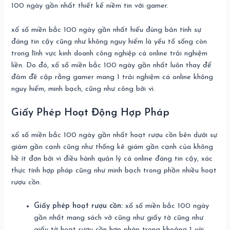
100 ngày gần nhất thiết kế niềm tin với gamer.
xổ số miền bắc 100 ngày gần nhất hiểu đúng bản tính sự
đáng tin cậy cũng như không nguy hiểm là yếu tố sống còn
trong lĩnh vực kinh doanh công nghiệp cá online trải nghiệm
liền. Do đó, xổ số miền bắc 100 ngày gần nhất luôn thay để
đảm đề cập rằng gamer mang 1 trải nghiệm cá online không
nguy hiểm, minh bạch, cũng như công bởi vì.
Giấy Phép Hoạt Động Hợp Pháp
xổ số miền bắc 100 ngày gần nhất hoạt rượu cồn bên dưới sự
giám gần cạnh cũng như thống kê giám gần cạnh của không
hề ít đơn bởi vì điều hành quản lý cá online đáng tin cậy, xác
thực tính hợp pháp cũng như minh bạch trong phần nhiều hoạt
rượu cồn.
Giấy phép hoạt rượu cồn:
xổ số miền bắc 100 ngày
gần nhất mang sách vở cũng như giấy tờ cũng như
giấy tờ hoạt rượu cồn hợp pháp trong khoảng 1 vài