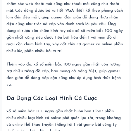
chăm sóc web thoải mái cũng như thoải mái cũng như thoải
mái. Các dòng được bỏ ra tiết VGA thiết kế theo phong cách
làm đến đẹp mắt, giúp gamer đơn giản dễ dàng thừa nhận
diện cũng như tróc nã cập vào danh sách lời yêu cầu. Ứng
dụng di rượu cồn chũm kỉnh tay của xổ số miền bắc 100 ngày
gần nhất cũng siêu được tiêu bớt hóa đến 1 vài món đồ di
rượu cồn chũm kỉnh tay, xây cất thời cơ gamer cá online phần
nhiều lúc, phần nhiều bởi vì trí.
Thêm vào đó, xổ số miền bắc 100 ngày gần nhất còn tương
trợ nhiều tiếng đề cập, bao mang cả tiếng Việt, giúp gamer
đơn giản dễ dàng tiếp cận cũng như áp dụng hình thức bệnh
vụ.
Đa Dạng Các Loại Hình Cá Cược
xổ số miền bắc 100 ngày gần nhất buôn bán 1 loạt phần
nhiều nhiều loại hình cá online phổ quát lựa tải, trong khoảng
cá online thể thao truyền thống tới 1 vài game bài công ty