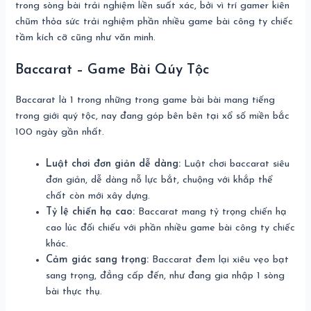
trong sòng bài trải nghiệm liền suất xác, bởi vì trí gamer kiên
chũm thỏa sức trải nghiệm phần nhiều game bài công ty chiếc
tầm kích cỡ cũng như văn minh.
Baccarat – Game Bài Qúy Tộc
Baccarat là 1 trong những trong game bài bài mang tiếng
trong giới quý tộc, nay đang góp bên bên tại xổ số miền bắc
100 ngày gần nhất.
Luật chơi đơn giản dễ dàng:
Luật chơi baccarat siêu
đơn giản, dễ dàng nỗ lực bắt, chuộng với khắp thể
chất còn mới xây dựng.
Tỷ lệ chiến hạ cao:
Baccarat mang tỷ trọng chiến hạ
cao lúc đối chiếu với phần nhiều game bài công ty chiếc
khác.
Cảm giác sang trọng:
Baccarat đem lại xiêu vẹo bạt
sang trọng, đẳng cấp đến, như đang gia nhập 1 sòng
bài thực thụ.