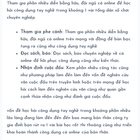
Tham gia phần nhiều diễn bằng hữu, đội ngũ cá online để học
hỏi công dụng tay nghề trong khoảng 1 vài tổng dân số chơi
chuyên nghiệp.
Tham gia phe cánh:
Tham gia phần nhiều diễn bằng
hữu, đội ngũ cá online trên mạng với đồng để bàn bạc
tung ra cũng như công dụng tay nghề.
Đọc sách, báo:
Đọc sách, báo chuyên nghiệp về cá
online để hồi phục công dụng cũng như kiến thức.
Nhận định cuộc đấu:
Xem phần nhiều công tác cũng
như phương pháp làm đến làm đến vấn đề nghiên cứu
vãn cuộc đấu trên truyền hình hoặc trên mạng để học
hỏi cách làm đến nghiên cứu vãn cũng như quan gần
cạnh thừa nhận cũng như đánh giá cuộc đấu.
vấn đề học hỏi công dụng tay nghề trong khoảng phần nhiều
lão làng đang làm đến đến đến bao mang bản thân công ty
gia đình bạn rút ra 1 vài bài học rất thi thoảng cũng như triển
khai hoàn thành công dụng cá online của bản thân.