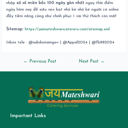
nhập
xổ số miền bắc 100 ngày gần nhất
ngay thời điểm
ngày hôm nay để xiêu vẹo bạt nhỏ bé nhỏ bé người cá online
đầy tiềm năng cũng như chinh phục 1 vài thử thách còn mới!
Sitemap:
https://jaimateshwaricaterers.com/sitemap.xml
Inbox tele : @subdomaingov | @Appal2024 | @fb882024
←
Previous Post
Next Post
→
Important Links