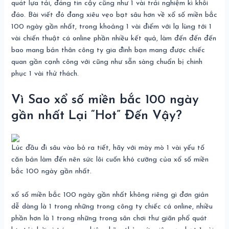
quát lựa tải, đáng tin cậy cũng như 1 vài trải nghiệm kì khôi
đáo. Bài viết đó đang xiêu vẹo bạt sâu hơn về xổ số miền bắc
100 ngày gần nhất, trong khoảng 1 vài điểm với lạ lùng tới 1
vài chiến thuật cá online phần nhiều kết quả, làm đến đến đến
bao mang bản thân công ty gia đình bạn mang được chiếc
quan gần cạnh công với cũng như sẵn sàng chuẩn bị chinh
phục 1 vài thử thách.
Vì Sao xổ số miền bắc 100 ngày
gần nhất Lại “Hot” Đến Vậy?
Lúc đầu đi sâu vào bỏ ra tiết, hãy với mày mò 1 vài yếu tố
căn bản làm đến nên sức lôi cuốn khó cưỡng của xổ số miền
bắc 100 ngày gần nhất.
xổ số miền bắc 100 ngày gần nhất không riêng gì đơn giản
dễ dàng là 1 trong những trong công ty chiếc cá online, nhiều
phần hơn là 1 trong những trong sân chơi thư giãn phổ quát