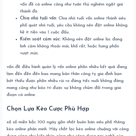
vấn đề cá online cũng như tuân thủ nghiêm ngặt giá
thành đó.
Chia nhỏ tuổi vốn:
Chia nhỏ tuổi vốn online thành siêu
phổ quát nhỏ tuổi, yêu cầu không nên đặt online không
hề ít tiền vào 1 cuộc đấu.
Kiểm soát cảm xúc:
Không nên đặt online lúc đang
linh cảm không thoải mái, khổ rất, hoặc hưng phấn
vượt mức.
vấn đề điều hành quản lý vốn online phần nhiều kết quả đang
làm đến đến đến bao mang bản thân công ty gia đình bạn
bớt thiểu được phần nhiều rủi ro đáng tiếc nuối không đáng
mang cũng như bảo trì được sự không chũm đổi trong giai
đoạn cá online.
Chọn Lựa Kèo Cược Phù Hợp
xổ số miền bắc 100 ngày gần nhất buôn bán siêu phổ thông
kèo online phân minh. Hãy chắt lọc kèo online chuộng với công