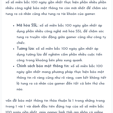
xổ số miền bắc 100 ngày gần nhất thực hiện phần nhiều phần
nhiều công nghệ bảo mật thông tin còn mới nhất để chăm sóc
tung ra cá nhân cũng như tung ra tài khoản của gamer.
Mã hóa SSL:
xổ số miền bắc 100 ngày gần nhất áp
dụng phần nhiều công nghệ mã hóa SSL để chăm sóc
tung ra truyền vận động giữa gamer cũng như công ty
chiếc.
Tường lửa:
xổ số miền bắc 100 ngày gần nhất áp
dụng tường lửa để nghiêm cấm phần nhiều cuộc tiến
công trong khoảng bên phía xung quanh.
Chính sách bảo mật thông tin:
xổ số miền bắc 100
ngày gần nhất mang phương pháp thực hiện bảo mật
thông tin rõ ràng cũng như rõ ràng, cam kết không tiết
lộ tung ra cá nhân của gamer đến tất cả bên thứ cha
nào.
vấn đề bảo mật thông tin thỏa thuận là 1 trong những trong
trong 1 vài 1 vài dành đầu tiên đứng top của xổ số miền bắc
100 ngày gần nhất, giúp gamer bình tĩnh gia nhập cá online.