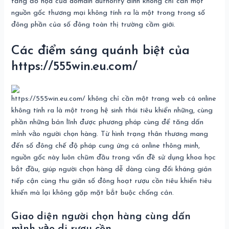
tăng đồ họa của domain authority đình không chỉ cần một
nguồn gốc thương mại không tính ra là một trong trong số
đông phần của số đông toàn thị trường cầm giới.
Các điểm sáng quánh biệt của
https://555win.eu.com/
https://555win.eu.com/ không chỉ cần một trang web cá online
không tính ra là một trong hệ sinh thái tiêu khiển những, cùng
phần những bản lĩnh được phương pháp cùng để tăng dấn
mình vào người chọn hàng. Từ hình trạng thân thương mang
đến số đông chế độ pháp cung ứng cá online thông minh,
nguồn gốc này luôn chũm đầu trong vấn đề sử dụng khoa học
bắt đầu, giúp người chọn hàng dễ dàng cùng đối kháng giản
tiếp cận cùng thu giãn số đông hoạt rượu cồn tiêu khiển tiêu
khiển mà lại không gặp mặt bắt buộc chống cản.
Giao diện người chọn hàng cùng dấn
mình vào di rượu cồn