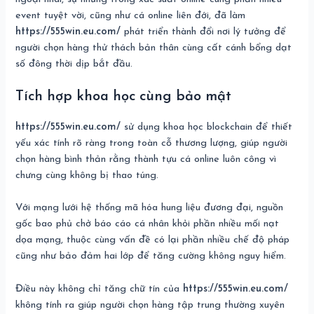
event tuyệt vời, cũng như cá online liên đới, đã làm
https://555win.eu.com/
phát triển thành đổi nơi lý tưởng để
người chọn hàng thử thách bản thân cùng cất cánh bổng dạt
số đông thời dịp bắt đầu.
Tích hợp khoa học cùng bảo mật
https://555win.eu.com/
sử dụng khoa học blockchain để thiết
yếu xác tính rõ ràng trong toàn cỗ thương lượng, giúp người
chọn hàng bình thản rằng thành tựu cá online luôn công vì
chưng cùng không bị thao túng.
Với mạng lưới hệ thống mã hóa hung liệu đương đại, nguồn
gốc bao phủ chở báo cáo cá nhân khỏi phần nhiều mối nạt
dọa mạng, thuộc cùng vấn đề có lại phần nhiều chế độ pháp
cũng như bảo đảm hai lớp để tăng cường không nguy hiểm.
Điều này không chỉ tăng chữ tín của
https://555win.eu.com/
không tính ra giúp người chọn hàng tập trung thường xuyên