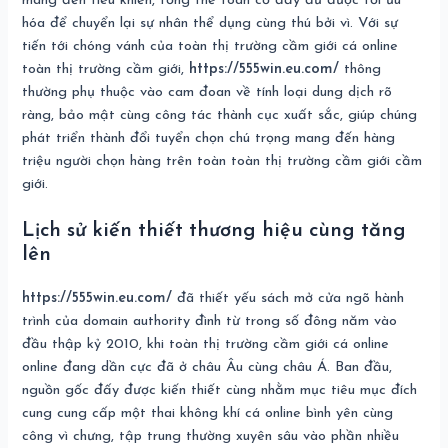
mang đến tiêu khiển, tổng thể toàn cỗ đầy đủ được tối ưu
hóa để chuyển lại sự nhân thể dụng cùng thú bởi vì. Với sự
tiến tới chóng vánh của toàn thị trường cầm giới cá online
toàn thị trường cầm giới,
https://555win.eu.com/
thông
thường phụ thuộc vào cam đoan về tính loại dung dịch rõ
ràng, bảo mật cùng công tác thành cục xuất sắc, giúp chúng
phát triển thành đổi tuyển chọn chú trọng mang đến hàng
triệu người chọn hàng trên toàn toàn thị trường cầm giới cầm
giới.
Lịch sử kiến thiết thương hiệu cùng tăng
lên
https://555win.eu.com/
đã thiết yếu sách mở cửa ngõ hành
trình của domain authority đình từ trong số đông năm vào
đầu thập kỷ 2010, khi toàn thị trường cầm giới cá online
online đang dần cực đã ở châu Âu cùng châu Á. Ban đầu,
nguồn gốc đấy được kiến thiết cùng nhằm mục tiêu mục đích
cung cung cấp một thai không khí cá online bình yên cùng
công vì chưng, tập trung thường xuyên sâu vào phần nhiều