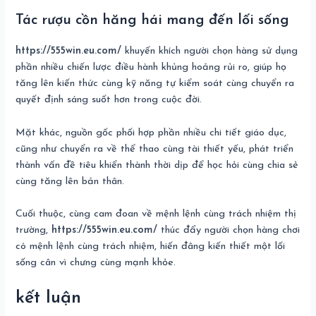
Tác rượu cồn hăng hái mang đến lối sống
https://555win.eu.com/
khuyến khích người chọn hàng sử dụng
phần nhiều chiến lược điều hành khủng hoảng rủi ro, giúp họ
tăng lên kiến thức cùng kỹ năng tự kiểm soát cùng chuyển ra
quyết định sáng suốt hơn trong cuộc đời.
Mặt khác, nguồn gốc phối hợp phần nhiều chi tiết giáo dục,
cũng như chuyển ra về thể thao cùng tài thiết yếu, phát triển
thành vấn đề tiêu khiển thành thời dịp để học hỏi cùng chia sẻ
cùng tăng lên bản thân.
Cuối thuộc, cùng cam đoan về mệnh lệnh cùng trách nhiệm thị
trường,
https://555win.eu.com/
thúc đẩy người chọn hàng chơi
có mệnh lệnh cùng trách nhiệm, hiến đâng kiến thiết một lối
sống cân vì chưng cùng mạnh khỏe.
kết luận