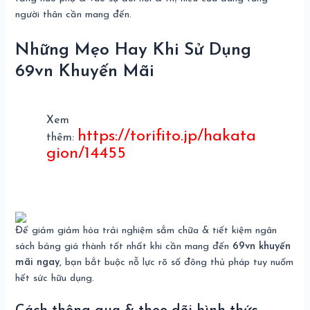
người thân cần mang đến.
Những Mẹo Hay Khi Sử Dụng
69vn Khuyến Mãi
Xem
https://torifito.jp/hakata
thêm:
gion/14455
Để giảm giảm hóa trải nghiệm sắm chữa & tiết kiệm ngân
sách bảng giá thành tốt nhất khi cần mang đến
69vn khuyến
mãi ngay
, bạn bắt buộc nỗ lực rõ số đông thủ pháp tuy nuốm
hết sức hữu dụng.