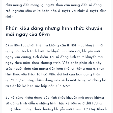
đưa mang đến mang lại người thân cần mang đến số đông
trải nghiệm sắm chữa hoàn hảo & tuyệt vời nhất & tuyệt đỉnh
nhất.
Phân kiểu dáng những hình thức khuyến
mãi ngay của 69vn
69vn liên tục phát triển ra không cần ít tiết mục khuyến mãi
ngay bóc tách tách biệt, từ khyến mãi liên đới, khuyến mãi
ngay kim cương, tích điểm, tới số đông hình thức khuyến mãi
ngay theo mùa, theo chương trình. Việc phân phân chia này
giúp người thân cần mang đến luôn thể lợi thông qua & chọn
hình thức yêu thích tất cả Việc đòi hỏi của bạn dạng thân
người. Sự vô cùng nhiều dạng này sẽ là một trong số đông bỏ
ra tiết bề kế bên sức hấp dẫn của 69vn.
Sự vô cùng nhiều dạng của hình thức khuyến mãi ngay không
số đông trình diễn ở những hình thức kế bên ra ở đối tượng
Quý Khách hàng được hưởng khuyễn mãi thêm. Từ Quý Khách