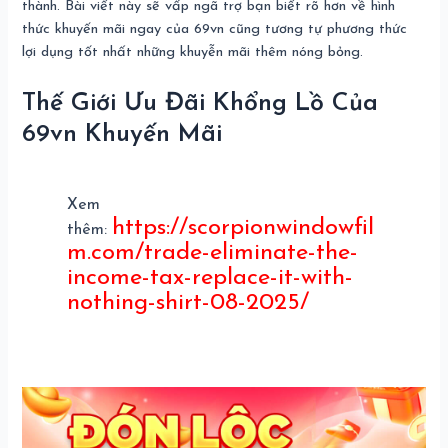
thành. Bài viết này sẽ vấp ngã trợ bạn biết rõ hơn về hình
thức khuyến mãi ngay của 69vn cũng tương tự phương thức
lợi dụng tốt nhất những khuyễn mãi thêm nóng bỏng.
Thế Giới Ưu Đãi Khổng Lồ Của
69vn Khuyến Mãi
Xem
https://scorpionwindowfil
thêm:
m.com/trade-eliminate-the-
income-tax-replace-it-with-
nothing-shirt-08-2025/