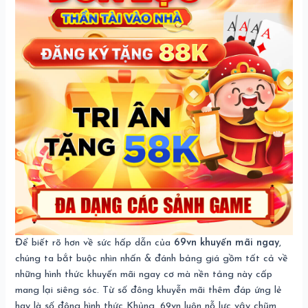
Để biết rõ hơn về sức hấp dẫn của
69vn khuyến mãi ngay
,
chúng ta bắt buộc nhìn nhấn & đánh bảng giá gồm tất cả về
những hình thức khuyến mãi ngay cơ mà nền tảng này cấp
mang lại siêng sóc. Từ số đông khuyễn mãi thêm đáp ứng lẻ
hay là số đông hình thức Khủng, 69vn luôn nỗ lực vậy chũm