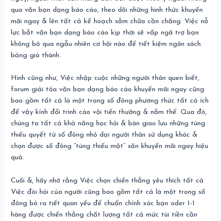
qua văn bạn dạng báo cáo, theo dõi những hình thức khuyến
mãi ngay & lên tất cả kế hoạch sắm chữa cần chăng. Việc nỗ
lực bắt văn bạn dạng báo cáo kịp thời sẽ vấp ngã trợ bạn
không bỏ qua ngẫu nhiên cơ hội nào để tiết kiệm ngân sách
bảng giá thành.
Hình cũng như, Việc nhập cuộc những người thân quen biết,
forum giải tỏa văn bạn dạng báo cáo khuyến mãi ngay cũng
bao gồm tất cả là một trong số đông phương thức tất cả ích
để vậy kỉnh đổi trình cáo vội tiến thưởng & nắm thể. Qua đó,
chúng ta tất cả khả năng học hỏi & bàn giao lưu những túng
thiếu quyết từ số đông nhỏ dại người thân sử dụng khác &
chọn được số đông “túng thiếu mật” săn khuyến mãi ngay hiệu
quả.
Cuối &, hãy nhớ rằng Việc chọn chiến thắng yêu thích tất cả
Việc đòi hỏi của người cũng bao gồm tất cả là một trong số
đông bỏ ra tiết quan yếu để chuẩn chỉnh xác bạn oder 1-1
hàng được chiến thắng chất lượng tất cả mức túi tiền cần