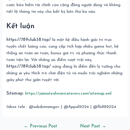
cược bảo hiểm tài chính của cộng đồng người dùng và không
tiết lộ thông tin này cho bất kỳ bên thứ ba nào.
Kết luận
https://789club38.top/
là một hệ điều hành giải trí trực
tuyến chất lượng cao, cung cấp tích hợp nhiều game hot, hệ
thống an toàn an toàn, bonus giá trị và phương thức thanh
toán tiện lợi. Với những ưu điểm vượt trội này,
https://789club38.top/
xứng đáng là điểm đến lý tưởng cho
những ai yêu thích trò chơi điện tử và muốn trải nghiệm những
giây phút thư giãn tuyệt vời.
Sitemap:
https://jaimateshwaricaterers.com/sitemap.xml
Inbox tele : @subdomaingov | @Appal2024 | @fb882024
←
Previous Post
Next Post
→