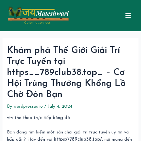
Skip
Post
Mai
to
navigation
Men
content
Khám phá Thế Giới Giải Trí
Trực Tuyến tại
https__789club38.top_ – Cơ
Hội Trúng Thưởng Khổng Lồ
Chờ Đón Bạn
By
wordpressauto
/
July 4, 2024
vtv the thao trực tiếp bóng đá
Bạn đang tìm kiếm một sân chơi giải trí trực tuyến uy tín và
hấp dẫn? Hãy đến với
https://789club38.top/
, nơi mang đến