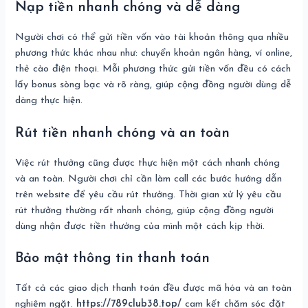
Nạp tiền nhanh chóng và dễ dàng
Người chơi có thể gửi tiền vốn vào tài khoản thông qua nhiều
phương thức khác nhau như: chuyển khoản ngân hàng, ví online,
thẻ cào điện thoại. Mỗi phương thức gửi tiền vốn đều có cách
lấy bonus sòng bạc và rõ ràng, giúp cộng đồng người dùng dễ
dàng thực hiện.
Rút tiền nhanh chóng và an toàn
Việc rút thưởng cũng được thực hiện một cách nhanh chóng
và an toàn. Người chơi chỉ cần làm call các bước hướng dẫn
trên website để yêu cầu rút thưởng. Thời gian xử lý yêu cầu
rút thưởng thường rất nhanh chóng, giúp cộng đồng người
dùng nhận được tiền thưởng của mình một cách kịp thời.
Bảo mật thông tin thanh toán
Tất cả các giao dịch thanh toán đều được mã hóa và an toàn
nghiêm ngặt.
https://789club38.top/
cam kết chăm sóc đặt