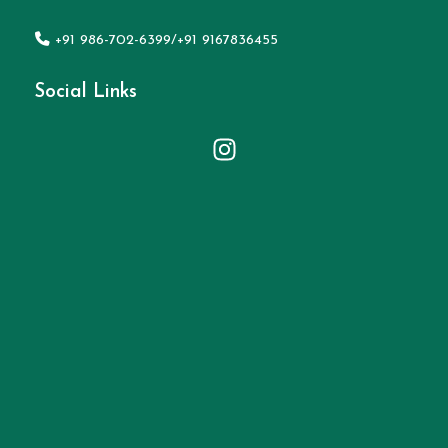
+91 986-702-6399/+91 9167836455
Social Links