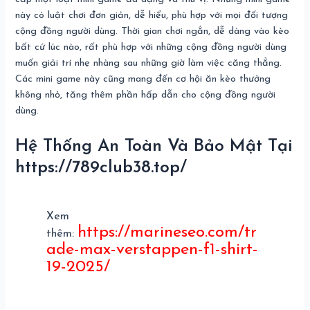
này có luật chơi đơn giản, dễ hiểu, phù hợp với mọi đối tượng
cộng đồng người dùng. Thời gian chơi ngắn, dễ dàng vào kèo
bất cứ lúc nào, rất phù hợp với những cộng đồng người dùng
muốn giải trí nhẹ nhàng sau những giờ làm việc căng thẳng.
Các mini game này cũng mang đến cơ hội ăn kèo thưởng
không nhỏ, tăng thêm phần hấp dẫn cho cộng đồng người
dùng.
Hệ Thống An Toàn Và Bảo Mật Tại
https://789club38.top/
Xem
https://marineseo.com/tr
thêm:
ade-max-verstappen-f1-shirt-
19-2025/