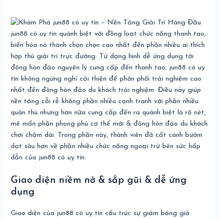
jun88 có uy tín quánh biệt với đồng loạt chức năng thanh tao,
biến hóa nó thành chọn chọn cao nhất đến phần nhiều ai thích
hợp thú giải trí trực đường. Từ dạng hình dễ ứng dụng tới
đông hòn đảo nguyên lý cung cấp đến thanh tao, jun88 có uy
tín không ngừng nghỉ cải thiện để phân phối trải nghiệm cao
nhất đến đông hòn đảo du khách trải nghiệm. Điều này giúp
nền tảng cỗi rễ không phần nhiều cạnh tranh với phần nhiều
quân thù nhưng hơn nữa cung cấp đến ra quánh biệt là rõ nét,
mê mẩn phần phong phú cơ thể mới & đông hòn đảo du khách
chơi chậm dài. Trong phần này, thành viên đã cất cánh bướm
dạt sâu hơn về phần nhiều chức năng ngoại trừ bên sức hấp
dẫn của jun88 có uy tín.
Giao diện niềm nở & sắp gũi & dễ ứng
dụng
Giao diện của jun88 có uy tín cấu trúc sự giảm bảng giá