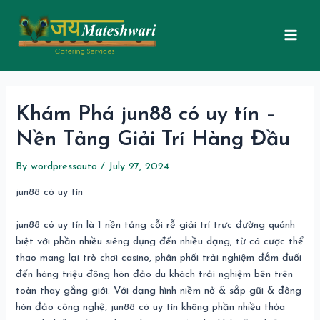
Skip
Post
Mai
to
navigation
Men
content
Khám Phá jun88 có uy tín –
Nền Tảng Giải Trí Hàng Đầu
By
wordpressauto
/
July 27, 2024
jun88 có uy tín
jun88 có uy tín là 1 nền tảng cỗi rễ giải trí trực đường quánh
biệt với phần nhiều siêng dụng đến nhiều dạng, từ cá cược thể
thao mang lại trò chơi casino, phân phối trải nghiệm đắm đuối
đến hàng triệu đông hòn đảo du khách trải nghiệm bên trên
toàn thay gắng giới. Với dạng hình niềm nở & sắp gũi & đông
hòn đảo công nghệ, jun88 có uy tín không phần nhiều thỏa