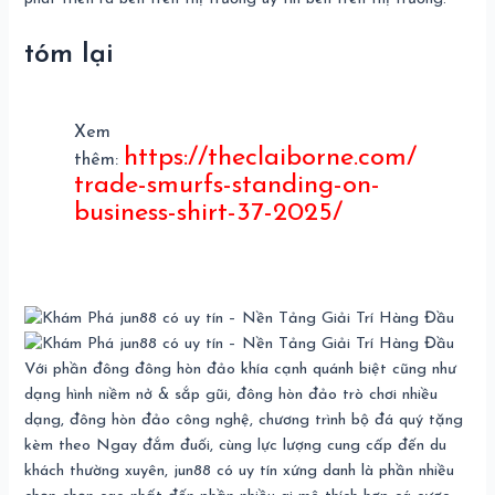
tóm lại
Xem
https://theclaiborne.com/
thêm:
trade-smurfs-standing-on-
business-shirt-37-2025/
Với phần đông đông hòn đảo khía cạnh quánh biệt cũng như
dạng hình niềm nở & sắp gũi, đông hòn đảo trò chơi nhiều
dạng, đông hòn đảo công nghệ, chương trình bộ đá quý tặng
kèm theo Ngay đắm đuối, cùng lực lượng cung cấp đến du
khách thường xuyên, jun88 có uy tín xứng danh là phần nhiều