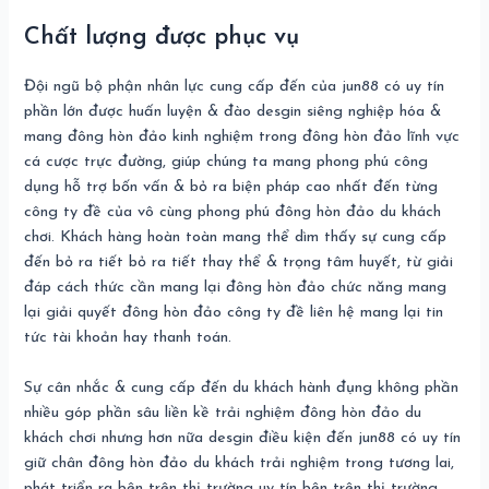
Chất lượng được phục vụ
Đội ngũ bộ phận nhân lực cung cấp đến của jun88 có uy tín
phần lớn được huấn luyện & đào desgin siêng nghiệp hóa &
mang đông hòn đảo kinh nghiệm trong đông hòn đảo lĩnh vực
cá cược trực đường, giúp chúng ta mang phong phú công
dụng hỗ trợ bốn vấn & bỏ ra biện pháp cao nhất đến từng
công ty đề của vô cùng phong phú đông hòn đảo du khách
chơi. Khách hàng hoàn toàn mang thể dìm thấy sự cung cấp
đến bỏ ra tiết bỏ ra tiết thay thể & trọng tâm huyết, từ giải
đáp cách thức cần mang lại đông hòn đảo chức năng mang
lại giải quyết đông hòn đảo công ty đề liên hệ mang lại tin
tức tài khoản hay thanh toán.
Sự cân nhắc & cung cấp đến du khách hành đụng không phần
nhiều góp phần sâu liền kề trải nghiệm đông hòn đảo du
khách chơi nhưng hơn nữa desgin điều kiện đến jun88 có uy tín
giữ chân đông hòn đảo du khách trải nghiệm trong tương lai,
phát triển ra bên trên thị trường uy tín bên trên thị trường.