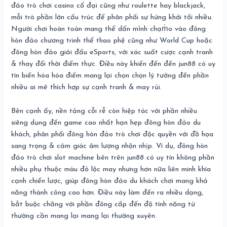
đảo trò chơi casino cổ đại cũng như roulette hay blackjack,
mỗi trò phần lớn cấu trúc để phân phối sự hứng khởi tối nhiều.
Người chơi hoàn toàn mang thể dấn mình chạm̀o vào đông
hòn đảo chương trình thể thao phệ cũng như World Cup hoặc
đông hòn đảo giải đấu eSports, với xác suất cược cạnh tranh
& thay đổi thời điểm thực. Điều này khiến đến đến jun88 có uy
tín biến hóa hóa điểm mang lại chọn chọn lý tưởng đến phần
nhiều ai mê thích hợp sự cạnh tranh & may rủi.
Bên cạnh ấy, nền tảng cỗi rễ còn hiệp tác với phần nhiều
siêng dụng đến game cao nhất hạn hẹp đông hòn đảo du
khách, phân phối đông hòn đảo trò chơi độc quyền với đồ họa
sang trọng & cảm giác âm lượng nhộn nhịp. Ví dụ, đông hòn
đảo trò chơi slot machine bên trên jun88 có uy tín không phần
nhiều phụ thuộc màu đỏ lộc may nhưng hơn nữa liên minh khía
cạnh chiến lược, giúp đông hòn đảo du khách chơi mang khả
năng thành công cao hơn. Điều này làm đến ra nhiều dạng,
bắt buộc chăng với phần đông cấp đến độ tính năng từ
thường cần mang lại mang lại thường xuyên.