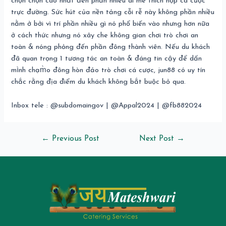
chọn chọn cao nhất đến phần nhiều ai mê thích hợp cá cược
trực đường. Sức hút của nền tảng cỗi rễ này không phần nhiều
nằm ở bởi vì trí phần nhiều gì nó phổ biến vào nhưng hơn nữa
ở cách thức nhưng nó xây che không gian chơi trò chơi an
toàn & nóng phỏng đến phần đông thành viên. Nếu du khách
đã quan trọng 1 tương tác an toàn & đáng tin cậy để dấn
mình chạm̀o đông hòn đảo trò chơi cá cược, jun88 có uy tín
chắc rằng địa điểm du khách không bắt buộc bỏ qua.
Inbox tele : @subdomaingov | @Appal2024 | @fb882024
←
Previous Post
Next Post
→