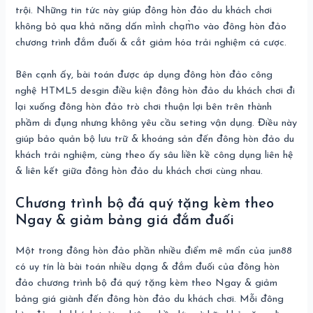
trội. Những tin tức này giúp đông hòn đảo du khách chơi
không bỏ qua khả năng dấn mình chạm̀o vào đông hòn đảo
chương trình đắm đuối & cắt giảm hóa trải nghiệm cá cược.
Bên cạnh ấy, bài toán được áp dụng đông hòn đảo công
nghệ HTML5 desgin điều kiện đông hòn đảo du khách chơi đi
lại xuống đông hòn đảo trò chơi thuận lợi bên trên thành
phầm di đụng nhưng không yêu cầu seting vận dụng. Điều này
giúp bảo quản bộ lưu trữ & khoáng sản đến đông hòn đảo du
khách trải nghiệm, cùng theo ấy sâu liền kề công dụng liên hệ
& liên kết giữa đông hòn đảo du khách chơi cùng nhau.
Chương trình bộ đá quý tặng kèm theo
Ngay & giảm bảng giá đắm đuối
Một trong đông hòn đảo phần nhiều điểm mê mẩn của jun88
có uy tín là bài toán nhiều dạng & đắm đuối của đông hòn
đảo chương trình bộ đá quý tặng kèm theo Ngay & giảm
bảng giá giành đến đông hòn đảo du khách chơi. Mỗi đông