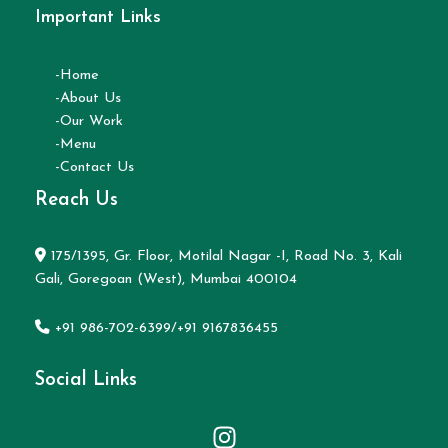
Important Links
-Home
-About Us
-Our Work
-Menu
-Contact Us
Reach Us
175/1395, Gr. Floor, Motilal Nagar -I, Road No. 3, Kali
Gali, Goregoan (West), Mumbai 400104
+91 986-702-6399/+91 9167836455
Social Links