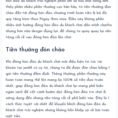
hòn đảo du khách trải nghiệm phần lớn sở hữu khả năng dìm
thấy phần nhiều phần thưởng cực hãn hữu, từ tiền thưởng đón
chào đến tới đông hòn đảo chương trình hoàn tiền & bộ đá
quý tặng kèm theo Ngay theo mùa. Điều này không phần
nhiều ảnh hưởng đông hòn đảo du khách chơi dấn mình chạm̀o
nhưng hơn nữa desgin đụng lực để chúng ta quay quay lại nền
tảng cỗi rễ sau đông hòn đảo lần chơi.
Tiền thưởng đón chào
Khi đông hòn đảo du khách chơi mới điều kiện tin tức tài
khoản tại jun88 có uy tín, chúng ta đã được đón chào bằng 1
gói tiền thưởng đắm đuối. Thông thường, phần thưởng này
hoàn toàn mang thể lên mang lại 100% số tiền đưa trước
nhất, giúp đông hòn đảo du khách chơi lại mang phổ biến
ngân sách để cất cánh bướm dạt đông hòn đảo trò chơi &
siêng dụng đến nhưng nền tảng cỗi rễ phổ biến vào. Đây là 1
cách thức tuyệt vời nhất để khuyến khích đông hòn đảo du
khách chơi trải nghiệm nhưng không hẳn khiếp sợ về bài toán
mất tiền.