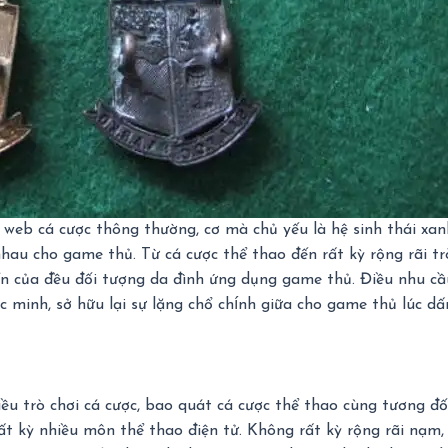
g web cá cược thông thường, cơ mà chủ yếu là hệ sinh thái xa
hau cho game thủ. Từ cá cược thể thao đến rất kỳ rộng rãi tr
n của đều đối tượng da đình ứng dụng game thủ. Điều nhu cầu 
inh, sở hữu lại sự lặng chổ chính giữa cho game thủ lúc dấn
hiều trò chơi cá cược, bao quát cá cược thể thao cùng tương đ
ất kỳ nhiều môn thể thao điện tử. Không rất kỳ rộng rãi nạm, 