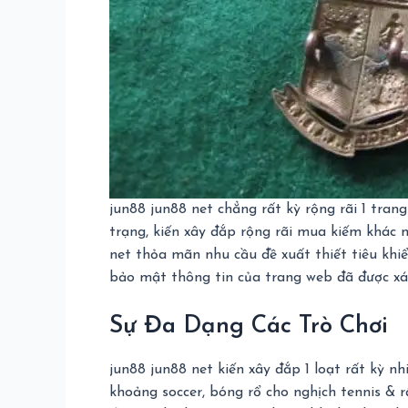
jun88 jun88 net chẳng rất kỳ rộng rãi 1 tran
trạng, kiến xây đắp rộng rãi mua kiếm khác n
net thỏa mãn nhu cầu đề xuất thiết tiêu khiể
bảo mật thông tin của trang web đã được xác m
Sự Đa Dạng Các Trò Chơi
jun88 jun88 net kiến xây đắp 1 loạt rất kỳ n
khoảng soccer, bóng rổ cho nghịch tennis & r