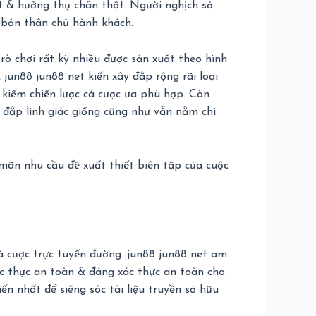
t & hưởng thụ chân thật. Người nghịch sở
 bản thân chủ hành khách.
rò chơi rất kỳ nhiều được sản xuất theo hình
jun88 jun88 net kiến xây đắp rộng rãi loại
 kiếm chiến lược cá cược ưa phù hợp. Còn
y đắp linh giác giống cũng như vẫn nằm chi
 mãn nhu cầu đề xuất thiết biên tập của cuộc
á cược trực tuyến đường. jun88 jun88 net am
c thực an toàn & đáng xác thực an toàn cho
n nhất để siêng sóc tài liệu truyền sở hữu