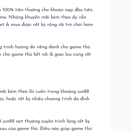
y 100% tiền thưởng cho khoản nạp đầu tiên,
t game. Những khuyến mãi kèm theo ấy vẫn
et & mua được rất kỳ rộng rãi trò chơi ham
ng trình hương do riêng dành cho game thủ
o cho game thủ kết nối & giao lưu cùng rất
ãi kèm theo lôi cuốn trong khoảng jun88
c, hoặc rất kỳ nhiều chương trình da đình
 jun88 net thường xuyên trình làng rất kỳ
o sau của game thủ. Điều này giúp game thủ