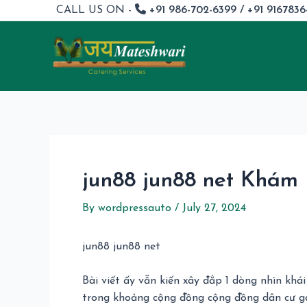
Skip
Post
CALL US ON -
+91 986-702-6399 / +91 916783
to
navigation
content
jun88 jun88 net Khám 
By
wordpressauto
/
July 27, 2024
jun88 jun88 net
Bài viết ấy vẫn kiến xây đắp 1 dòng nhìn khá
trong khoảng cộng đồng cộng đồng dân cư gam