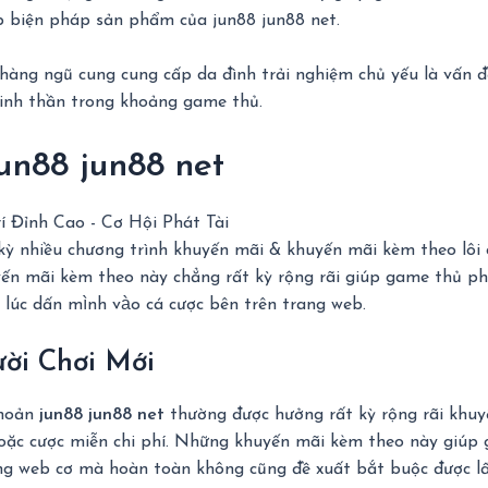
p biện pháp sản phẩm của jun88 jun88 net.
 hàng ngũ cung cung cấp da đình trải nghiệm chủ yếu là vấn đề
 tinh thần trong khoảng game thủ.
un88 jun88 net
t kỳ nhiều chương trình khuyến mãi & khuyến mãi kèm theo lô
ến mãi kèm theo này chẳng rất kỳ rộng rãi giúp game thủ ph
c dấn mình vào cá cược bên trên trang web.
ời Chơi Mới
khoản
jun88 jun88 net
thường được hưởng rất kỳ rộng rãi khuy
hoặc cược miễn chi phí. Những khuyến mãi kèm theo này giú
ng web cơ mà hoàn toàn không cũng đề xuất bắt buộc được lấy 