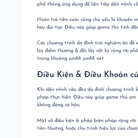
phổ thông ứng dụng để liên tiếp dấn mình va
Hoàn trả tiền cược cũng chủ yếu là khuyến m
hay đại tíại. Điều này giúp game thủ tinh đ
Các chương trình da đình trải nghiệm ân đề 
lũy điểm thưởng & đổi lấy rất kỳ rộng rãi ph
trong khoảng jun88 jun88 net.
Điều Kiện & Điều Khoản c
Khi dấn mình vào đều da đình chương trình
pháp thực hiện. Điều này giúp game thủ am h
không đáng sở hữu.
Một số điều kiện & pháp biện pháp rộng rãi s
tiền thưởng, hoặc chu trình hiệu lực của chư