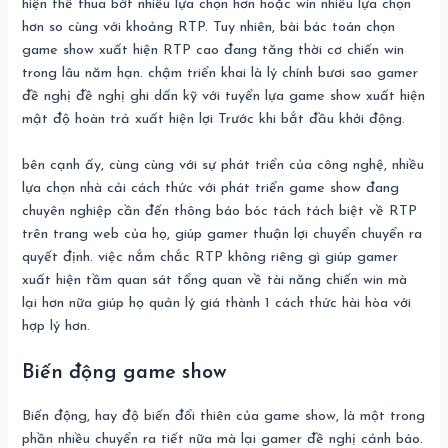
hiện thể thua bớt nhiều lựa chọn hơn hoặc win nhiều lựa chọn
hơn so cùng với khoảng RTP. Tuy nhiên, bài bác toán chọn
game show xuất hiện RTP cao đang tăng thời cơ chiến win
trong lâu năm hạn. chậm triển khai là lý chính bươi sao gamer
đề nghị đề nghị ghi dấn kỹ với tuyển lựa game show xuất hiện
mật độ hoàn trả xuất hiện lợi Trước khi bắt đầu khởi động.
bên cạnh ấy, cùng cùng với sự phát triển của công nghệ, nhiều
lựa chọn nhà cải cách thức với phát triển game show đang
chuyên nghiệp cần đến thông báo bóc tách tách biệt về RTP
trên trang web của họ, giúp gamer thuận lợi chuyển chuyển ra
quyết định. việc nắm chắc RTP không riêng gì giúp gamer
xuất hiện tầm quan sát tổng quan về tài năng chiến win mà
lại hơn nữa giúp họ quản lý giá thành 1 cách thức hài hòa với
hợp lý hơn.
Biến động game show
Biến động, hay độ biến đổi thiên của game show, là một trong
phần nhiều chuyển ra tiết nữa mà lại gamer đề nghị cảnh báo.