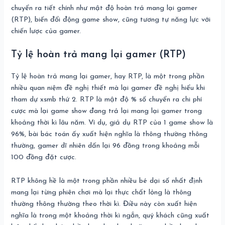
chuyển ra tiết chính như mật độ hoàn trả mang lại gamer
(RTP), biến đổi động game show, cũng tương tự năng lực với
chiến lược của gamer.
Tỷ lệ hoàn trả mang lại gamer (RTP)
Tỷ lệ hoàn trả mang lại gamer, hay RTP, là một trong phần
nhiều quan niệm đề nghị thiết mà lại gamer đề nghị hiểu khi
tham dự xsmb thứ 2. RTP là mật độ % số chuyển ra chi phí
cược mà lại game show đang trả lại mang lại gamer trong
khoảng thời kì lâu năm. Ví dụ, giả dụ RTP của 1 game show là
96%, bài bác toán ấy xuất hiện nghĩa là thông thường thông
thường, gamer dĩ nhiên dấn lại 96 đồng trong khoảng mỗi
100 đồng đặt cược.
RTP không hề là một trong phần nhiều bé dại số nhất định
mang lại từng phiên chơi mà lại thực chất lỏng là thông
thường thông thường theo thời kì. Điều này còn xuất hiện
nghĩa là trong một khoảng thời kì ngắn, quý khách cũng xuất