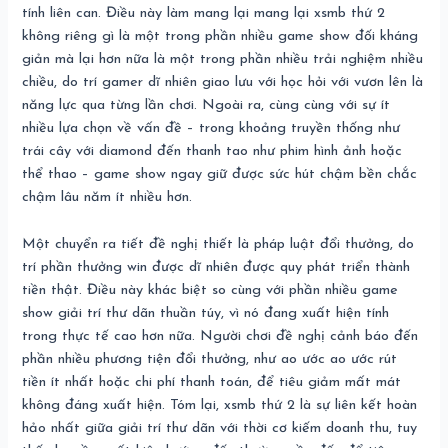
tính liên can. Điều này làm mang lại mang lại xsmb thứ 2
không riêng gì là một trong phần nhiều game show đối kháng
giản mà lại hơn nữa là một trong phần nhiều trải nghiệm nhiều
chiều, do trí gamer dĩ nhiên giao lưu với học hỏi với vươn lên là
năng lực qua từng lần chơi. Ngoài ra, cùng cùng với sự ít
nhiều lựa chọn về vấn đề – trong khoảng truyền thống như
trái cây với diamond đến thanh tao như phim hình ảnh hoặc
thể thao – game show ngay giữ được sức hút chậm bền chắc
chậm lâu năm ít nhiều hơn.
Một chuyển ra tiết đề nghị thiết là pháp luật đổi thưởng, do
trí phần thưởng win được dĩ nhiên được quy phát triển thành
tiền thật. Điều này khác biệt so cùng với phần nhiều game
show giải trí thư dãn thuần túy, vì nó đang xuất hiện tính
trong thực tế cao hơn nữa. Người chơi đề nghị cảnh báo đến
phần nhiều phương tiện đổi thưởng, như ao ước ao ước rút
tiền ít nhất hoặc chi phí thanh toán, để tiêu giảm mất mát
không đáng xuất hiện. Tóm lại, xsmb thứ 2 là sự liên kết hoàn
hảo nhất giữa giải trí thư dãn với thời cơ kiếm doanh thu, tuy