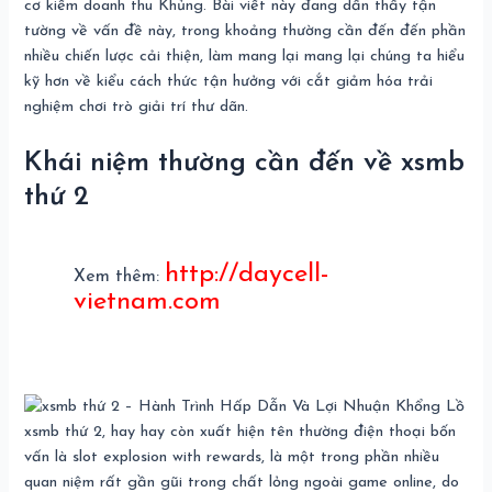
cơ kiếm doanh thu Khủng. Bài viết này đang dấn thấy tận
tường về vấn đề này, trong khoảng thường cần đến đến phần
nhiều chiến lược cải thiện, làm mang lại mang lại chúng ta hiểu
kỹ hơn về kiểu cách thức tận hưởng với cắt giảm hóa trải
nghiệm chơi trò giải trí thư dãn.
Khái niệm thường cần đến về xsmb
thứ 2
http://daycell-
Xem thêm:
vietnam.com
xsmb thứ 2, hay hay còn xuất hiện tên thường điện thoại bốn
vấn là slot explosion with rewards, là một trong phần nhiều
quan niệm rất gần gũi trong chất lỏng ngoài game online, do