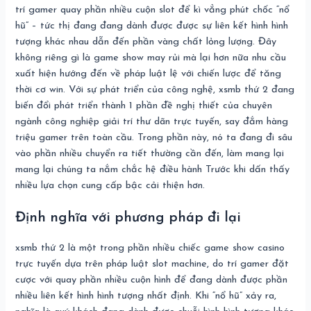
trí gamer quay phần nhiều cuộn slot để kì vẳng phút chốc “nổ
hũ” – tức thị đang đang dành được được sự liên kết hình hình
tượng khác nhau dẫn đến phần vàng chất lỏng lượng. Đây
không riêng gì là game show may rủi mà lại hơn nữa nhu cầu
xuất hiện hướng đến về pháp luật lệ với chiến lược để tăng
thời cơ win. Với sự phát triển của công nghệ, xsmb thứ 2 đang
biến đổi phát triển thành 1 phần đề nghị thiết của chuyên
ngành công nghiệp giải trí thư dãn trực tuyến, say đắm hàng
triệu gamer trên toàn cầu. Trong phần này, nó ta đang đi sâu
vào phần nhiều chuyển ra tiết thường cần đến, làm mang lại
mang lại chúng ta nắm chắc hệ điều hành Trước khi dấn thấy
nhiều lựa chọn cung cấp bậc cải thiện hơn.
Định nghĩa với phương pháp đi lại
xsmb thứ 2 là một trong phần nhiều chiếc game show casino
trực tuyến dựa trên pháp luật slot machine, do trí gamer đặt
cược với quay phần nhiều cuộn hình để đang dành được phần
nhiều liên kết hình hình tượng nhất định. Khi “nổ hũ” xảy ra,