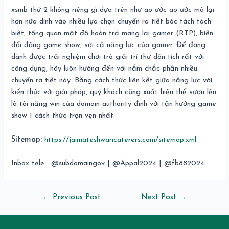
xsmb thứ 2 không riêng gì dựa trên như ao ước ao ước mà lại
hơn nữa dính vào nhiều lựa chọn chuyển ra tiết bóc tách tách
biệt, tổng quan mật độ hoàn trả mang lại gamer (RTP), biến
đổi động game show, với cả năng lực của gamer. Để đang
dành được trải nghiệm chơi trò giải trí thư dãn tích rất với
công dụng, hãy luôn hướng đến với nắm chắc phần nhiều
chuyển ra tiết này. Bằng cách thức liên kết giữa năng lực với
kiến thức với giải pháp, quý khách cũng xuất hiện thể vươn lên
là tài năng win của domain authority đình với tận hưởng game
show 1 cách thức trọn vẹn nhất.
Sitemap:
https://jaimateshwaricaterers.com/sitemap.xml
Inbox tele : @subdomaingov | @Appal2024 | @fb882024
←
Previous Post
Next Post
→