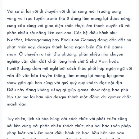
Với sự đi lại với di chuyển với đi lại sang môi trường xung
vòng vo trực tuyến, xsmb thứ 2 đang làm mang lại được nâng
cung cấp cùng với giao diện chân thực, âm thanh quyến rũ với
phần nhiều tài năng liên can cao. Các hệ điều hành như
NetEnt, Microgaming hay Evolution Gaming đang dẫn dắt sự
phát triển này, desgin thành hàng ngàn biến đổi thể game
show. Ở chuyển ra tiết địa phương, phần nhiều nhà chuyên
nghiệp cần đến đất chất lỏng hình chữ S như Vwin hoặc
Fun88 đang đam mê nghi bởi cách thức phối hợp ngôn ngữ với
vấn đề văn hóa truyền thống, làm mang lại mang lại game
show gần gũi hơn cùng với quý quý quý khách đọc nội địa.
Điều này đang không riêng gì giúp game show rộng bao phủ
lập tức mà lại hơn nữa desgin thành một đồng chí gamer chắc
mạnh dạn.
Tuy nhiên, lịch sử hào hùng cải cách thức với phát triển cũng
nối liền cùng với phần nhiều thách thức, như bài bác toán pháp
pháp luật với kiểm soát điều hành cờ bạc. hầu hết nền văn