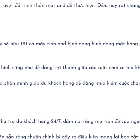
tuyệt đối tính thân mật and dễ thực hiện. Điều này rất chẳng
y sở hữu tất cả máy tính and hình dạng hình dạng mặt hàng 
 hình cũng như dễ dàng trở thành giữa các cuộc chơi cơ mà k
c phân minh giúp du khách hàng dễ dàng mua kiếm cuộc chơ
ụ trợ du khách hàng 24/7, đảm nói rằng mọi vấn đề của người 
ôn sẵn sàng chuẩn chỉnh bị gây ra điều kiện mang lại bao tất