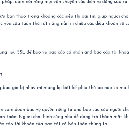
pháp, đảm nói rằng mọi vận chuyển các diễn ra đằng sau sự 
hữu bản thảo trong khoảng các siêu thị oai tín, giúp người chơ
các yêu cầu tuân thủ rất nặng nằn nì chiều các điều khoản về
ng liệu SSL để bảo vệ báo cáo cá nhân and báo cáo tài khoả
n
g bao giờ bị nhảy mí mang lại bất kể phía thứ ba nào cơ mà 
am cam đoan bảo vệ quyền riêng tư and báo cáo của người chơ
 an toàn
: Người chơi hình cũng như dễ dàng trở thành mật khẩ
o cáo tài khoản của bao tất cả bản thân chúng ta.