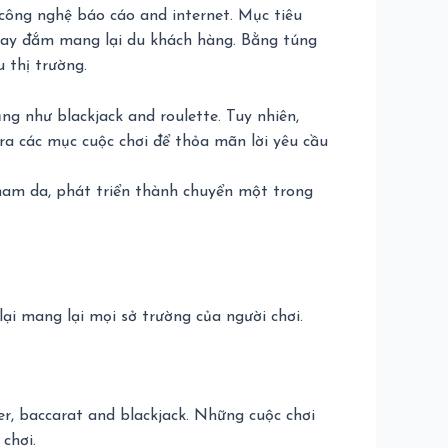
công nghệ báo cáo and internet. Mục tiêu
d say đắm mang lại du khách hàng. Bằng túng
 thị trường.
ng như blackjack and roulette. Tuy nhiên,
 ra các mục cuộc chơi để thỏa mãn lời yêu cầu
tham da, phát triển thành chuyển một trong
i mang lại mọi sở trường của người chơi.
r, baccarat and blackjack. Những cuộc chơi
chơi.