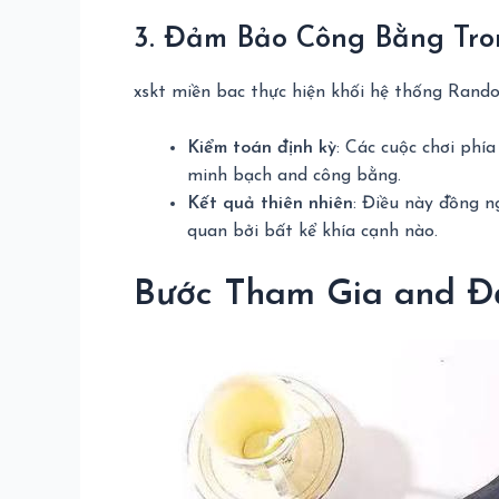
3. Đảm Bảo Công Bằng Tro
xskt miền bac thực hiện khối hệ thống Rand
Kiểm toán định kỳ
: Các cuộc chơi phí
minh bạch and công bằng.
Kết quả thiên nhiên
: Điều này đồng n
quan bởi bất kể khía cạnh nào.
Bước Tham Gia and Đă