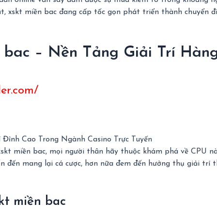
ư dãn online vẫn say đắm được sự mua kiếm to trong khoảng ng
t, xskt miền bac đang cấp tốc gọn phát triển thành chuyển đ
n bac – Nền Tảng Giải Trí Hàn
ler.com/
 xskt miền bac, mọi người thân hãy thuộc khám phá về CPU nà
n đến mang lại cá cược, hơn nữa đem đến hưởng thụ giải trí 
kt miền bac