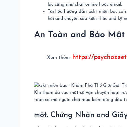
lạc cũng như chat online hoặc email.
Tài liệu hướng dẫn
: xskt miền bac còn
hỏi and chuyên sâu kiến thức and kỹ n
An Toàn and Bảo Mật 
https://psychozee
Xem thêm:
Khi tham da vào một số vận chuyển hoạt rượu
toán cơ mà người chơi mua kiếm đứng đầu ti
một. Chứng Nhận and Giấ