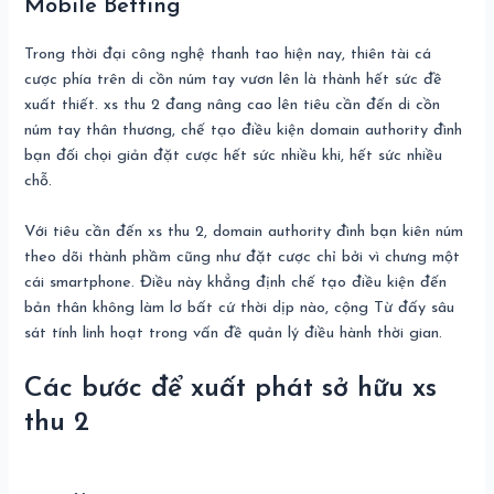
Mobile Betting
Trong thời đại công nghệ thanh tao hiện nay, thiên tài cá
cược phía trên di cồn núm tay vươn lên là thành hết sức đề
xuất thiết. xs thu 2 đang nâng cao lên tiêu cần đến di cồn
núm tay thân thương, chế tạo điều kiện domain authority đình
bạn đối chọi giản đặt cược hết sức nhiều khi, hết sức nhiều
chỗ.
Với tiêu cần đến xs thu 2, domain authority đình bạn kiên núm
theo dõi thành phầm cũng như đặt cược chỉ bởi vì chưng một
cái smartphone. Điều này khẳng định chế tạo điều kiện đến
bản thân không làm lơ bất cứ thời dịp nào, cộng Từ đấy sâu
sát tính linh hoạt trong vấn đề quản lý điều hành thời gian.
Các bước để xuất phát sở hữu xs
thu 2