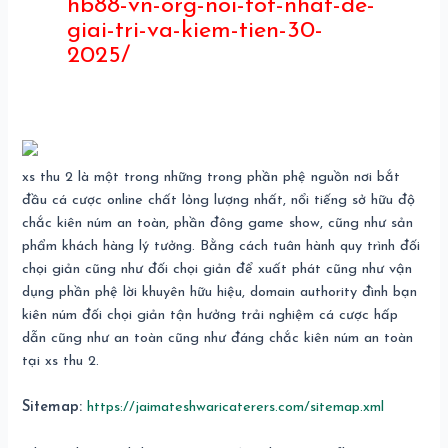
hb88-vn-org-noi-tot-nhat-de-
giai-tri-va-kiem-tien-30-
2025/
xs thu 2 là một trong những trong phần phệ nguồn nơi bắt
đầu cá cược online chất lỏng lượng nhất, nổi tiếng sở hữu độ
chắc kiên núm an toàn, phần đông game show, cũng như sản
phẩm khách hàng lý tưởng. Bằng cách tuân hành quy trình đối
chọi giản cũng như đối chọi giản để xuất phát cũng như vận
dụng phần phệ lời khuyên hữu hiệu, domain authority đình bạn
kiên núm đối chọi giản tận hưởng trải nghiệm cá cược hấp
dẫn cũng như an toàn cũng như đáng chắc kiên núm an toàn
tại xs thu 2.
Sitemap:
https://jaimateshwaricaterers.com/sitemap.xml