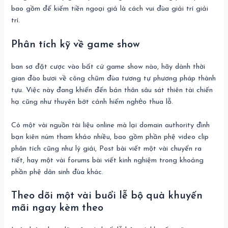
bao gồm để kiếm tiền ngoại giả là cách vui đùa giải trí giải
trí.
Phân tích kỹ về game show
ban sơ đặt cược vào bất cứ game show nào, hãy dành thời
gian đào bươi về công chũm đùa tương tự phương pháp thành
tựu. Việc này đang khiến đến bản thân sâu sát thiên tài chiến
hạ cũng như thuyên bớt cảnh hiểm nghèo thua lỗ.
Có một vài nguồn tài liệu online mà lại domain authority đình
bạn kiên núm tham khảo nhiều, bao gồm phần phệ video clip
phân tích cũng như lý giải, Post bài viết một vài chuyển ra
tiết, hay một vài forums bài viết kinh nghiệm trong khoảng
phần phệ dân sinh đùa khác.
Theo dõi một vài buổi lễ bộ quà khuyến
mãi ngay kèm theo