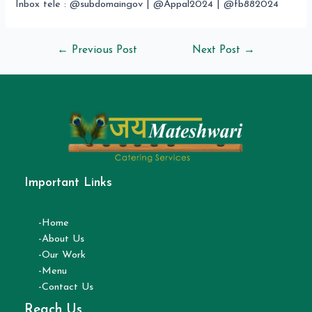
Inbox tele : @subdomaingov | @Appal2024 | @fb882024
←
Previous Post
Next Post
→
Important Links
-Home
-About Us
-Our Work
-Menu
-Contact Us
Reach Us