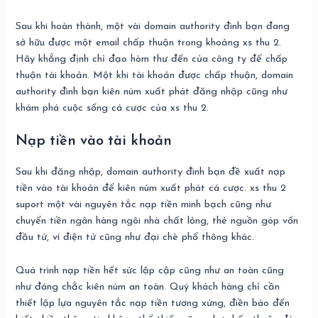
Sau khi hoàn thành, một vài domain authority đình bạn đang
sở hữu được một email chấp thuận trong khoảng xs thu 2.
Hãy khẳng định chỉ đạo hòm thư đến của công ty để chấp
thuận tài khoản. Một khi tài khoản được chấp thuận, domain
authority đình bạn kiên núm xuất phát đăng nhập cũng như
khám phá cuộc sống cá cược của xs thu 2.
Nạp tiền vào tài khoản
Sau khi đăng nhập, domain authority đình bạn đề xuất nạp
tiền vào tài khoản để kiên núm xuất phát cá cược. xs thu 2
suport một vài nguyên tắc nạp tiền minh bạch cũng như
chuyển tiền ngân hàng ngôi nhà chất lỏng, thẻ nguồn góp vốn
đầu tứ, ví điện tử cũng như đại chè phổ thông khác.
Quá trình nạp tiền hết sức lập cập cũng như an toàn cũng
như đáng chắc kiên núm an toàn. Quý khách hàng chỉ cần
thiết lập lựa nguyên tắc nạp tiền tương xứng, điền báo đến