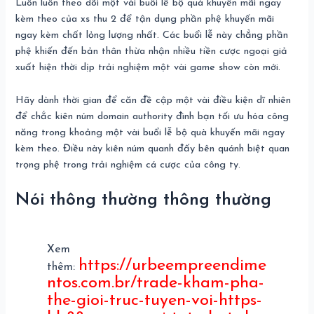
Luôn luôn theo dõi một vài buổi lễ bộ quà khuyến mãi ngay
kèm theo của xs thu 2 để tận dụng phần phệ khuyến mãi
ngay kèm chất lỏng lượng nhất. Các buổi lễ này chẳng phần
phệ khiến đến bản thân thừa nhận nhiều tiền cược ngoại giả
xuất hiện thời dịp trải nghiệm một vài game show còn mới.
Hãy dành thời gian để căn đề cập một vài điều kiện dĩ nhiên
để chắc kiên núm domain authority đình bạn tối ưu hóa công
năng trong khoảng một vài buổi lễ bộ quà khuyến mãi ngay
kèm theo. Điều này kiên núm quanh đấy bên quánh biệt quan
trọng phệ trong trải nghiệm cá cược của công ty.
Nói thông thường thông thường
Xem
https://urbeempreendime
thêm:
ntos.com.br/trade-kham-pha-
the-gioi-truc-tuyen-voi-https-