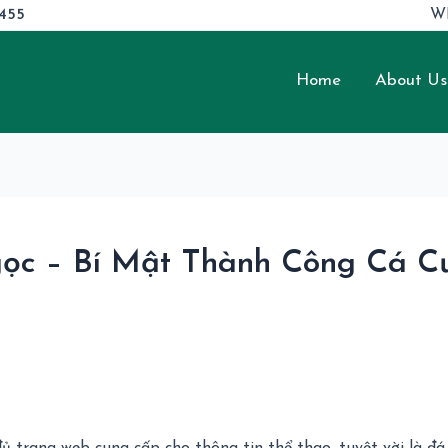
6455
W
Home
About Us
ngọc – Bí Mật Thành Công Cá 