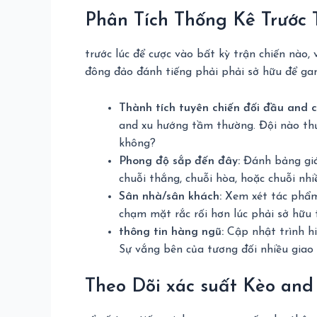
Phân Tích Thống Kê Trước
trước lúc để cược vào bất kỳ trận chiến nào,
đông đảo đánh tiếng phải phải sở hữu để gam
Thành tích tuyên chiến đối đầu and c
and xu hướng tầm thường. Đội nào th
không?
Phong độ sắp đến đây:
Đánh bảng giá 
chuỗi thắng, chuỗi hòa, hoặc chuỗi nh
Sân nhà/sân khách:
Xem xét tác phẩm 
chạm mặt rắc rối hơn lúc phải sở hữu
thông tin hàng ngũ:
Cập nhật trình hi
Sự vắng bên của tương đối nhiều giao
Theo Dõi xác suất Kèo and