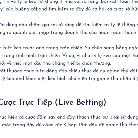
tin về tỷ lệ kèo từ không ít nhà cái rõ ràng. bài xích toán th
” của buồng cái and tìm kiếm ra đầy đủ cơ hội cá cược sở hữu
ữa đông đảo chăm gia cái rõ ràng để tìm kiếm ra tỷ lệ thông
dụng ra quánh biệt mập trong doanh thu của hoàn toàn thành 
 biệt kèo trước and trong trận chiến. Sự chữa sang bỗng ngộ
 trong tình hình trận chiến. Ví dụ, ví như tỷ lệ kèo của mộ
hổi về việc một cầu thủ chẳng thể bị chấn thương.
ái thường thực hiện đông đảo chiêu thức để dụ game thủ đặt
tỷ lệ kèo and khác biệt kèo hình như viện trợ game thủ nhấn d
ược Trực Tiếp (Live Betting)
hực hiện cá cược đắm say and đầy thách thức, sự phải sử dụ
là một trong đầy đủ công rứa ý hợp tâm đầu để game thủ thành