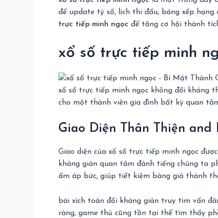
xổ số trực tiếp minh ngọc
là một trong đầy đ
để update tỷ số, lịch thi đấu, bảng xếp hạng
trực tiếp minh ngọc
để tăng cơ hội thành tíc
xổ số trực tiếp minh 
xổ số trực tiếp minh ngọc không đối kháng 
cho một thành viên gia đình bất kỳ quan tâm 
Giao Diện Thân Thiện and
Giao diện của xổ số trực tiếp minh ngọc đư
kháng giản quan tâm đánh tiếng chúng ta phả
ấm áp bức, giúp tiết kiệm bảng giá thành thờ
bài xích toán đối kháng giản truy tìm vấn đ
ràng, game thủ cũng tồn tại thể tìm thấy phầ