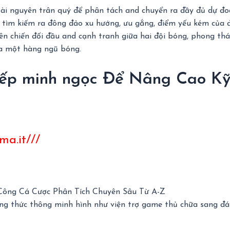
 tài nguyên trân quý để phân tách and chuyển ra đầy đủ dự đ
ể tìm kiếm ra đông đảo xu hướng, ưu gắng, điểm yếu kém của 
ên chiến đối đầu and cạnh tranh giữa hai đội bóng, phong thá
ủa một hàng ngũ bóng.
tiếp minh ngọc Để Nâng Cao 
ma.it///
ng thức thông minh hình như viện trợ game thủ chữa sang đ