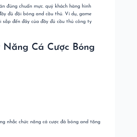
oán đúng chuẩn mực. quý khách hàng hình
đầy đủ đội bóng and cầu thủ. Ví dụ, game
i sắp đến đây của đầy đủ cầu thủ công ty
Kỹ Năng Cá Cược Bóng
áng nhắc chức năng cá cược đá bóng and tăng