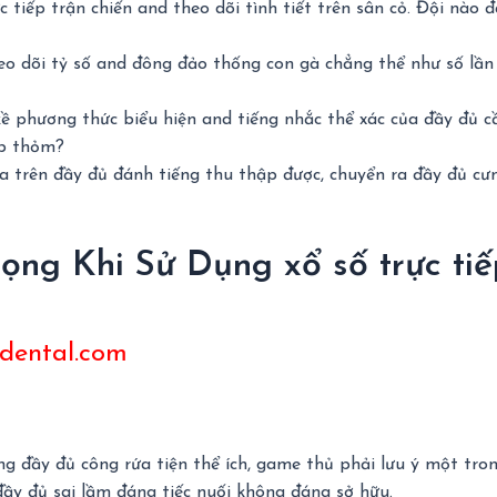
 tiếp trận chiến and theo dõi tình tiết trên sân cỏ. Đội nào
o dõi tỷ số and đông đảo thống con gà chẳng thể như số lần 
ề phương thức biểu hiện and tiếng nhắc thể xác của đầy đủ c
ấp thỏm?
 trên đầy đủ đánh tiếng thu thập được, chuyển ra đầy đủ cư
ng Khi Sử Dụng xổ số trực tiế
ydental.com
ng đầy đủ công rứa tiện thể ích, game thủ phải lưu ý một tro
ầy đủ sai lầm đáng tiếc nuối không đáng sở hữu.