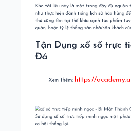
Kho tài liệu này là một trong đầy đủ nguồn
như thực hiện đánh tiếng lịch sử hào hùng đ
thủ cũng tồn tại thể khía cạnh tác phẩm tuy
quản, hoặc tỷ lệ thắng sân nhà/sân khách c
Tận Dụng xổ số trực 
Đá
https://academy.a
Xem thêm:
Sử dụng xổ số trực tiếp minh ngọc một phươ
cơ hội thắng lợi.