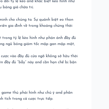
eo dõi tỷ lệ kèo and khác biệt kèo hình như
 bảng giá chữa trị.
 minh cho chúng ta. Sự quánh biệt eo thon
viên gia đình về trong khoảng chừng thời
t trong tỷ lệ kèo hình như phản ánh đầy đủ
t hàng ngũ bóng giảm tốc mập gan mập mật,
 cược vào đầy đủ cửa ngõ không sở hữu thời
iện đầy đủ “bẫy” này and cần hạn chế bị bận
ng game thủ phải hình như chú ý and phân
 tích trong cá cược trực tiếp.