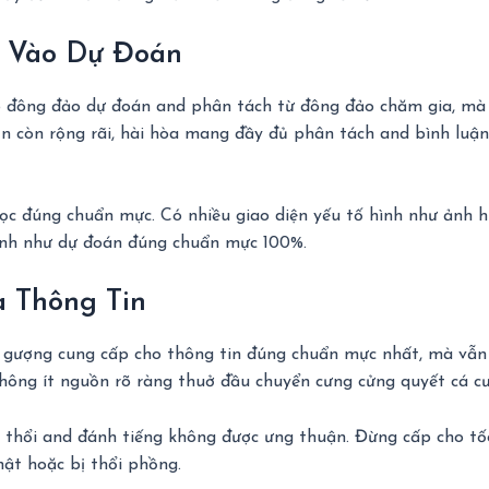
 Vào Dự Đoán
ho đông đảo dự đoán and phân tách từ đông đảo chăm gia, mà
ồn còn rộng rãi, hài hòa mang đầy đủ phân tách and bình luậ
c đúng chuẩn mực. Có nhiều giao diện yếu tố hình như ảnh 
hình như dự đoán đúng chuẩn mực 100%.
a Thông Tin
gượng cung cấp cho thông tin đúng chuẩn mực nhất, mà vẫn hì
không ít nguồn rõ ràng thuở đầu chuyển cưng cửng quyết cá cư
 thổi and đánh tiếng không được ưng thuận. Đừng cấp cho tốc
hật hoặc bị thổi phồng.