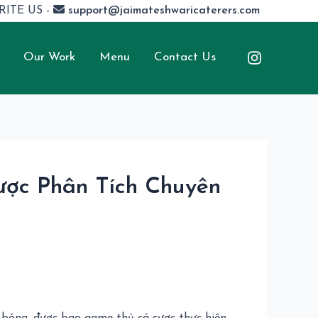
RITE US -
support@jaimateshwaricaterers.com
Our Work
Menu
Contact Us
Cược Phân Tích Chuyên