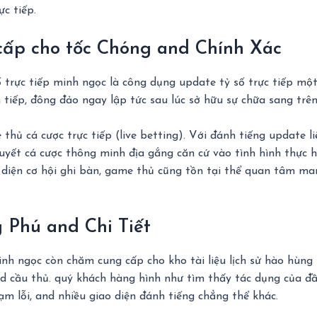
c tiếp.
cấp cho tốc Chóng and Chính Xác
ố trực tiếp minh ngọc là công dụng update tỷ số trực tiếp m
 tiếp, đông đảo ngay lập tức sau lúc sở hữu sự chữa sang trên
hủ cá cược trực tiếp (live betting). Với đánh tiếng update liê
uyết cá cược thông minh địa gắng căn cứ vào tình hình thực 
 diện cơ hội ghi bàn, game thủ cũng tồn tại thể quan tâm m
 Phú and Chi Tiết
minh ngọc còn chăm cung cấp cho kho tài liệu lịch sử hào hùn
nd cầu thủ. quý khách hàng hình như tìm thấy tác dụng của đầ
m lỗi, and nhiều giao diện đánh tiếng chẳng thể khác.