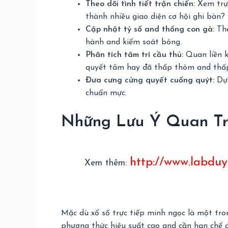
Theo dõi tình tiết trận chiến:
Xem trực
thành nhiều giao diện cơ hội ghi bàn?
Cập nhật tỷ số and thống con gà:
The
hành and kiểm soát bóng.
Phân tích tâm trí cầu thủ:
Quan liền k
quyết tâm hay đã thấp thỏm and th
Đưa cưng cửng quyết cuống quýt:
Dựa
chuẩn mực.
Những Lưu Ý Quan Trọ
http://www.labdu
Xem thêm:
Mặc dù xổ số trực tiếp minh ngọc là một tro
phương thức hiệu suất cao and cần hạn chế đ