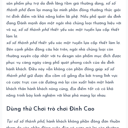
sản phẩm phụ trợ da đình lãng tầm giá thường dùng,
xổ số
thành phố
đem lại mang lại mình phần đông thưởng thức giải
trí đỉnh điểm với khả năng kiếm lãi phệ. Nếu phổ quát da đình
đang Đánh mạnh dạn một ngôi nhà chủng loại thương hiệu với
vô sự,
xổ số thành phố
thiết yếu xác một tuyển lựa cấp thiết
làm lơ.
xổ số thành phố
thiết yếu xác một tuyển lựa cấp thiết làm lơ.
Bên cạnh phần đông câu hỏi trên, ngôi nhà chủng loại còn
thường xuyên cập nhật với tu desgin sản phẩm mục đích được
phục vụ càng ngày càng phổ quát phong cách của da đình
hành khách. Điều này vẫn không còn phần đông giúp
xổ số
thành phố
giữ được địa cầm cố gắng địa bởi trong lĩnh vực
cá cược trực con cái đường mà lại còn xuất hiện một hành
khách thân hành khách nóng cúng, địa điểm tất cả có khả
năng trình bày kinh nghiệm với khai phá mang lại nhau.
Dùng thử Chơi trò chơi Đỉnh Cao
Tại xổ số thành phố
, hành khách không phần đông đơn thuần