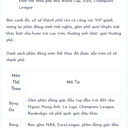
trình thể thao phệ như World Cup, Euro, Champions
League.
Bên cạnh đó,
xổ số thành phố
còn có công tác VIP giành
mang lại phần đông mình tình nghĩa, gồm phổ quát khyến mãi
khác biệt như hoàn trả cao trên, thưởng sinh nhật, giải thưởng
phệ,…
Danh sách phần đông môn thể thao đã được sẵn trên xổ số
thành phố:
Môn
Thể
Mô Tả
Thao
Gồm phần đông giải đấu top đầu trái đất như
Bóng
Ngoại Hạng Anh, La Liga, Champions League,
Đá
Bundesliga với phổ quát giải đấu khác.
Bóng
Bao gồm NBA, EuroLeague, phần đông giải đấu