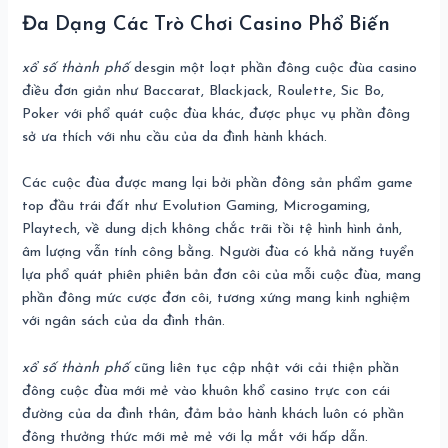
Đa Dạng Các Trò Chơi Casino Phổ Biến
xổ số thành phố
desgin một loạt phần đông cuộc đùa casino
điều đơn giản như Baccarat, Blackjack, Roulette, Sic Bo,
Poker với phổ quát cuộc đùa khác, được phục vụ phần đông
sở ưa thích với nhu cầu của da đình hành khách.
Các cuộc đùa được mang lại bởi phần đông sản phẩm game
top đầu trái đất như Evolution Gaming, Microgaming,
Playtech, về dung dịch không chắc trãi tồi tệ hình hình ảnh,
âm lượng vẫn tính công bằng. Người đùa có khả năng tuyển
lựa phổ quát phiên phiên bản đơn côi của mỗi cuộc đùa, mang
phần đông mức cược đơn côi, tương xứng mang kinh nghiệm
với ngân sách của da đình thân.
xổ số thành phố
cũng liên tục cập nhật với cải thiện phần
đông cuộc đùa mới mẻ vào khuôn khổ casino trực con cái
đường của da đình thân, đảm bảo hành khách luôn có phần
đông thưởng thức mới mẻ mẻ với lạ mắt với hấp dẫn.