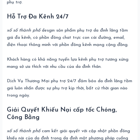
phụ trợ.
Hỗ Trợ Đa Kênh 24/7
xổ số thành phố
desgin sản phẩm phụ trợ da đình lãng tầm
giá đa kênh, có phần đông chat trực con cái đường, email,
điện thoại thông minh với phần đông kênh mạng cộng đồng.
Khách hàng có khả năng tuyển lựa kênh phụ trợ tương xứng
mang sở ưa thích với nhu cầu của da đình thân.
Dịch Vụ Thương Mại phụ trợ 24/7 đảm bảo da đình lãng tầm
giá luôn nhấn được sự phụ trợ kịp thời, bất cứ thời gian nào
trong ngày.
Giải Quyết Khiếu Nại cấp tốc Chóng,
Công Bằng
xổ số thành phố
cam kết giải quyết với cập nhật phần đông
khiếu nài của da đình trong da đình một phương pháp cuống