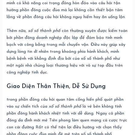
mình có khả năng coi trọng đông hòn đảo vào câu hỏi tận
hưởng phần đông cuộc đùa mà lại không cần thiết bận tâm
lắng về phần đông câu hỏi không nguy hiểm hay ăn uống lận.
Thêm nữa,
xổ số thành phố
còn thường xuyên được kiểm toán
bởi phần đông doanh nghiệp độc lập để đảm bảo tính minh
bạch với công bằng trong mỗi chuyển vận. Điều này giúp xây
dựng lòng tin dĩ nhiên trong khoảng phía hành khách, minh
bệnh bệnh với khẳng định địa bởi của xổ số thành phố như
một ngôi nhà chủng loại thương hiệu với vô sự top đầu trên
công nghiệp tình dục.
Giao Diện Thân Thiện, Dễ Sử Dụng
trong phần đông câu hỏi quan tâm cống hiến phổ quát phần
vào sự chiến tích của
xổ số thành phố
là vẻ bên không tính
phần đông hành khách nhiệt tình với dễ dùng. Ngay cả phần
đông da đình mới mẻ Tiên phong làm quen mang cá cược trực
con cái đường Rất có thể tiện lợi điều hướng với chọn thấy
phần đông cuộc đùa mình đê mê trên xổ số thành phố.