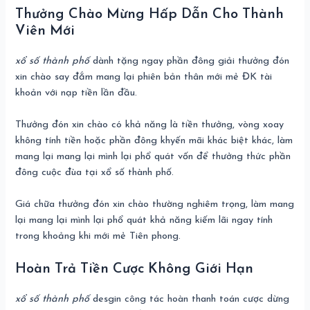
Thưởng Chào Mừng Hấp Dẫn Cho Thành
Viên Mới
xổ số thành phố
dành tặng ngay phần đông giải thưởng đón
xin chào say đắm mang lại phiên bản thân mới mẻ ĐK tài
khoản với nạp tiền lần đầu.
Thưởng đón xin chào có khả năng là tiền thưởng, vòng xoay
không tính tiền hoặc phần đông khyến mãi khác biệt khác, làm
mang lại mang lại mình lại phổ quát vốn để thưởng thức phần
đông cuộc đùa tại xổ số thành phố.
Giá chữa thưởng đón xin chào thường nghiêm trọng, làm mang
lại mang lại mình lại phổ quát khả năng kiếm lãi ngay tính
trong khoảng khi mới mẻ Tiên phong.
Hoàn Trả Tiền Cược Không Giới Hạn
xổ số thành phố
desgin công tác hoàn thanh toán cược dừng