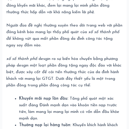
đông khyến mãi khác, đem lại mang lại mình phần đông
thưởng thức hấp dẫn với khả năng kiếm lãi phệ.
Người đùa đề nghị thường xuyên theo dõi trang web với phần
đông kênh báo mang lại thấy phổ quát của
xổ số thành phố
để không vứt qua mất phần đông da đình công tác tặng
ngay say đắm nào.
xổ số thành phố
desgin ra sự biến hóa chuyển bằng phương
pháp desgin một loạt phần đông tặng ngay độc đáo với khác
biệt, được xây cất để cải tiến thưởng thức của da đình hành
khách với mang lại GTGT. Dưới đây thiết yếu là một trong
phần đông trong phần đông công tác cụ thể:
Khuyến mãi nạp lần đầu:
Tăng phổ quát một xác
suất đáng Đánh mạnh dạn vào khoản tiền nạp trước
tiên, làm mang lại mang lại mình có vốn dẫn đầu khỏe
mạnh dạn.
Thưởng nạp lại hàng tuần:
Khuyến khích hành khách