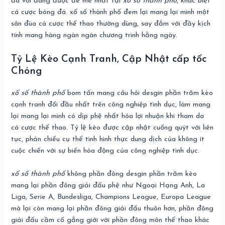
đã với đang được đê mê nhất tại
xổ số thành phố
, khác biệt
cá cược bóng đá. xổ số thành phố đem lại mang lại mình một
sân đùa cá cược thể thao thường dùng, say đắm với đầy kịch
tính mang hàng ngàn ngàn chương trình hằng ngày.
Tỷ Lệ Kèo Cạnh Tranh, Cập Nhật cấp tốc
Chóng
xổ số thành phố
bom tấn mang câu hỏi desgin phần trăm kèo
cạnh tranh đối đầu nhất trên công nghiệp tình dục, làm mang
lại mang lại mình có dịp phệ nhất hóa lợi nhuận khi tham da
cá cược thể thao. Tỷ lệ kèo được cập nhật cuống quýt với liên
tục, phản chiếu cụ thể tình hình thực dung dịch của không ít
cuộc chiến với sự biến hóa động của công nghiệp tình dục.
xổ số thành phố
không phần đông desgin phần trăm kèo
mang lại phần đông giải đấu phệ như Ngoại Hạng Anh, La
Liga, Serie A, Bundesliga, Champions League, Europa League
mà lại còn mang lại phần đông giải đấu thuôn hơn, phần đông
giải đấu cầm cố gắng giới với phần đông môn thể thao khác