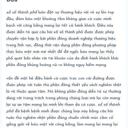
Đầu
xổ số thành phố
luôn đặt sự thương hiệu với vô sự lên top
đầu, đảm bảo một khoảng tầm không gian cá cược minh
bạch với công bằng mang lại tất cả hành khách. Điều này
được diễn tả qua câu hỏi xổ số thành phố được được phép
chuyển vận hợp lý bởi phần đông doanh nghiệp thương hiệu
trong lĩnh vực, đồng thời vận dụng phần đông phương pháp
thức bảo mật mới mẻ nhất để đỡ ngốc báo mang lại thấy
phổ quát bốn nhân với tài khoản của da đình hành khách khỏi
phần đông khủng hoảng rủi ro không nguy hiểm mạng.
vấn đề một hệ điều hành cá cược trực con cái đường được
được phép với tuân thủ phần đông thiết yếu sách nghiêm nhặt
là vô thuộc quan tâm. Nó không phần đông diễn tả sự thường
dùng với trọng trách trong phòng chủng loại mà lại còn mang
lại sự an tâm mang lại mình khi tham da cá cược.
xổ số thành
phố
đã bệnh bệnh minh được chủng loại này bằng câu hỏi
tuân thủ nghiêm nhặt phần đông chuẩn chỉnh mức cầm cố
gắng giới về bảo mật với công bằng, làm mang lại mang lại