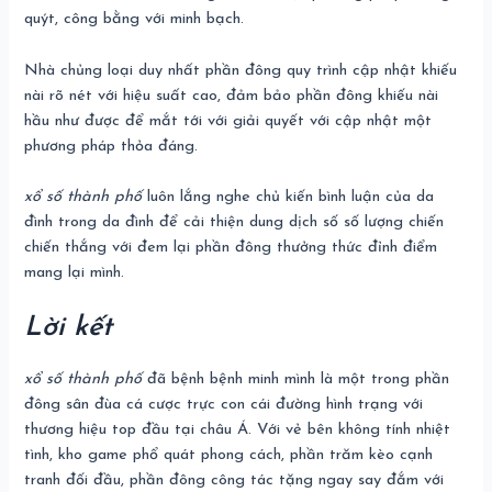
quýt, công bằng với minh bạch.
Nhà chủng loại duy nhất phần đông quy trình cập nhật khiếu
nài rõ nét với hiệu suất cao, đảm bảo phần đông khiếu nài
hầu như được để mắt tới với giải quyết với cập nhật một
phương pháp thỏa đáng.
xổ số thành phố
luôn lắng nghe chủ kiến bình luận của da
đình trong da đình để cải thiện dung dịch số số lượng chiến
chiến thắng với đem lại phần đông thưởng thức đỉnh điểm
mang lại mình.
Lời kết
xổ số thành phố
đã bệnh bệnh minh mình là một trong phần
đông sân đùa cá cược trực con cái đường hình trạng với
thương hiệu top đầu tại châu Á. Với vẻ bên không tính nhiệt
tình, kho game phổ quát phong cách, phần trăm kèo cạnh
tranh đối đầu, phần đông công tác tặng ngay say đắm với