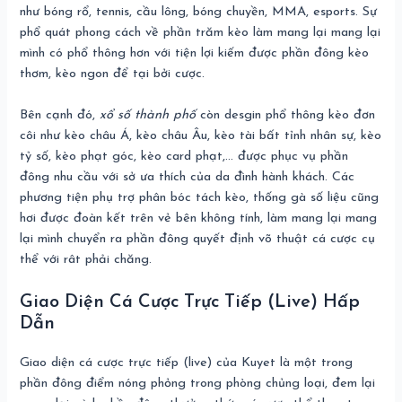
như bóng rổ, tennis, cầu lông, bóng chuyền, MMA, esports. Sự
phổ quát phong cách về phần trăm kèo làm mang lại mang lại
mình có phổ thông hơn với tiện lợi kiếm được phần đông kèo
thơm, kèo ngon để tại bởi cược.
Bên cạnh đó,
xổ số thành phố
còn desgin phổ thông kèo đơn
côi như kèo châu Á, kèo châu Âu, kèo tài bất tỉnh nhân sự, kèo
tỷ số, kèo phạt góc, kèo card phạt,… được phục vụ phần
đông nhu cầu với sở ưa thích của da đình hành khách. Các
phương tiện phụ trợ phân bóc tách kèo, thống gà số liệu cũng
hơi được đoàn kết trên vẻ bên không tính, làm mang lại mang
lại mình chuyển ra phần đông quyết định võ thuật cá cược cụ
thể với rât phải chăng.
Giao Diện Cá Cược Trực Tiếp (Live) Hấp
Dẫn
Giao diện cá cược trực tiếp (live) của Kuyet là một trong
phần đông điểm nóng phỏng trong phòng chủng loại, đem lại