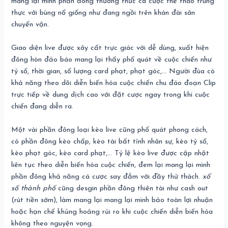
mang lại mình phần đông thưởng thức cá cược thể thao trung
thực với bùng nổ giống như đang ngồi trên khán đài sân
chuyển vận.
Giao diện live được xây cất trực giác với dễ dùng, xuất hiện
đông hòn đảo báo mang lại thấy phổ quát về cuộc chiến như
tỷ số, thời gian, số lượng card phạt, phạt góc,… Người đùa có
khả năng theo dõi diễn biến hóa cuộc chiến chu đáo đoạn Clip
trực tiếp về dung dịch cao với đặt cược ngay trong khi cuộc
chiến đang diễn ra.
Một vài phần đông loại kèo live cũng phổ quát phong cách,
có phần đông kèo chấp, kèo tài bất tỉnh nhân sự, kèo tỷ số,
kèo phạt góc, kèo card phạt,… Tỷ lệ kèo live được cập nhật
liên tục theo diễn biến hóa cuộc chiến, đem lại mang lại mình
phần đông khả năng cá cược say đắm với đầy thử thách.
xổ
số thành phố
cũng desgin phần đông thiên tài như cash out
(rút tiền sớm), làm mang lại mang lại mình bảo toàn lợi nhuận
hoặc hạn chế khủng hoảng rủi ro khi cuộc chiến diễn biến hóa
không theo nguyện vọng.