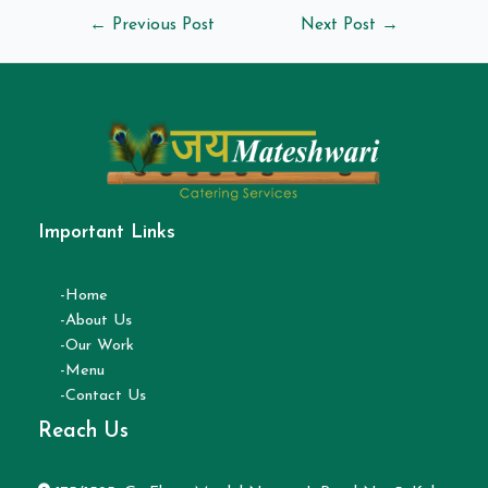
←
Previous Post
Next Post
→
Important Links
-Home
-About Us
-Our Work
-Menu
-Contact Us
Reach Us