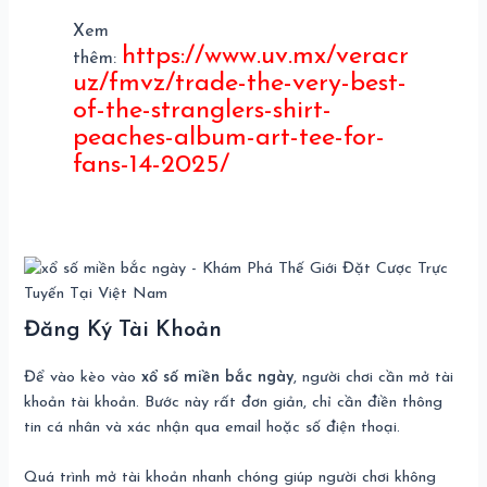
Xem
https://www.uv.mx/veracr
thêm:
uz/fmvz/trade-the-very-best-
of-the-stranglers-shirt-
peaches-album-art-tee-for-
fans-14-2025/
Đăng Ký Tài Khoản
Để vào kèo vào
xổ số miền bắc ngày
, người chơi cần mở tài
khoản tài khoản. Bước này rất đơn giản, chỉ cần điền thông
tin cá nhân và xác nhận qua email hoặc số điện thoại.
Quá trình mở tài khoản nhanh chóng giúp người chơi không