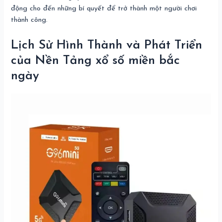
động cho đến những bí quyết để trở thành một người chơi
thành công.
Lịch Sử Hình Thành và Phát Triển
của Nền Tảng xổ số miền bắc
ngày