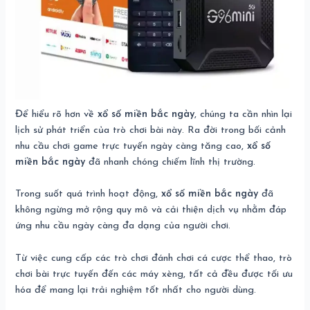
Để hiểu rõ hơn về
xổ số miền bắc ngày
, chúng ta cần nhìn lại
lịch sử phát triển của trò chơi bài này. Ra đời trong bối cảnh
nhu cầu chơi game trực tuyến ngày càng tăng cao,
xổ số
miền bắc ngày
đã nhanh chóng chiếm lĩnh thị trường.
Trong suốt quá trình hoạt động,
xổ số miền bắc ngày
đã
không ngừng mở rộng quy mô và cải thiện dịch vụ nhằm đáp
ứng nhu cầu ngày càng đa dạng của người chơi.
Từ việc cung cấp các trò chơi đánh chơi cá cược thể thao, trò
chơi bài trực tuyến đến các máy xèng, tất cả đều được tối ưu
hóa để mang lại trải nghiệm tốt nhất cho người dùng.