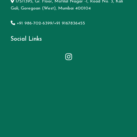
175/1395, Gr. Floor, Motilal Nagar -I, Road No. 3, Kali
Gali, Goregoan (West), Mumbai 400104
+91 986-702-6399/+91 9167836455
Social Links