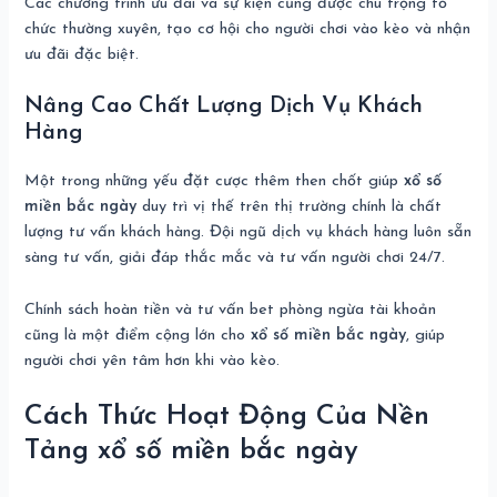
Các chương trình ưu đãi và sự kiện cũng được chú trọng tổ
chức thường xuyên, tạo cơ hội cho người chơi vào kèo và nhận
ưu đãi đặc biệt.
Nâng Cao Chất Lượng Dịch Vụ Khách
Hàng
Một trong những yếu đặt cược thêm then chốt giúp
xổ số
miền bắc ngày
duy trì vị thế trên thị trường chính là chất
lượng tư vấn khách hàng. Đội ngũ dịch vụ khách hàng luôn sẵn
sàng tư vấn, giải đáp thắc mắc và tư vấn người chơi 24/7.
Chính sách hoàn tiền và tư vấn bet phòng ngừa tài khoản
cũng là một điểm cộng lớn cho
xổ số miền bắc ngày
, giúp
người chơi yên tâm hơn khi vào kèo.
Cách Thức Hoạt Động Của Nền
Tảng xổ số miền bắc ngày