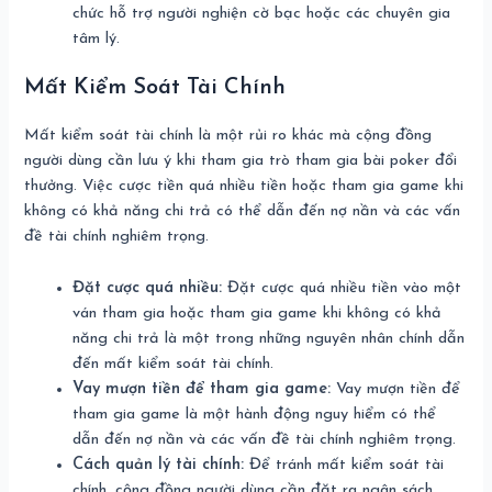
chức hỗ trợ người nghiện cờ bạc hoặc các chuyên gia
tâm lý.
Mất Kiểm Soát Tài Chính
Mất kiểm soát tài chính là một rủi ro khác mà cộng đồng
người dùng cần lưu ý khi tham gia trò tham gia bài poker đổi
thưởng. Việc cược tiền quá nhiều tiền hoặc tham gia game khi
không có khả năng chi trả có thể dẫn đến nợ nần và các vấn
đề tài chính nghiêm trọng.
Đặt cược quá nhiều:
Đặt cược quá nhiều tiền vào một
ván tham gia hoặc tham gia game khi không có khả
năng chi trả là một trong những nguyên nhân chính dẫn
đến mất kiểm soát tài chính.
Vay mượn tiền để tham gia game:
Vay mượn tiền để
tham gia game là một hành động nguy hiểm có thể
dẫn đến nợ nần và các vấn đề tài chính nghiêm trọng.
Cách quản lý tài chính:
Để tránh mất kiểm soát tài
chính, cộng đồng người dùng cần đặt ra ngân sách