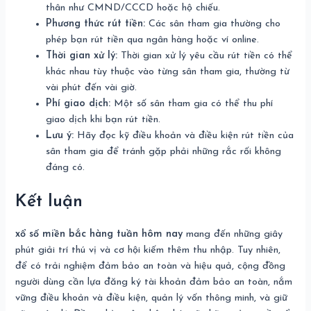
thân như CMND/CCCD hoặc hộ chiếu.
Phương thức rút tiền:
Các sân tham gia thường cho
phép bạn rút tiền qua ngân hàng hoặc ví online.
Thời gian xử lý:
Thời gian xử lý yêu cầu rút tiền có thể
khác nhau tùy thuộc vào từng sân tham gia, thường từ
vài phút đến vài giờ.
Phí giao dịch:
Một số sân tham gia có thể thu phí
giao dịch khi bạn rút tiền.
Lưu ý:
Hãy đọc kỹ điều khoản và điều kiện rút tiền của
sân tham gia để tránh gặp phải những rắc rối không
đáng có.
Kết luận
xổ số miền bắc hàng tuần hôm nay
mang đến những giây
phút giải trí thú vị và cơ hội kiếm thêm thu nhập. Tuy nhiên,
để có trải nghiệm đảm bảo an toàn và hiệu quả, cộng đồng
người dùng cần lựa đăng ký tài khoản đảm bảo an toàn, nắm
vững điều khoản và điều kiện, quản lý vốn thông minh, và giữ