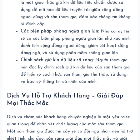
là một giao thức giữ kín dữ liệu tiêu chuẩn được sử
dụng để mã hóa dữ liệu truyền tải giữa cộng đồng
người dùng và sân tham gia, đảm bảo thông tin không
bị đánh cắp.
Các biện pháp phòng ngừa gian lận:
Nhà cái uy tín
sẽ có các biện pháp phòng ngừa gian lận như xác minh
danh tính cộng đồng người dùng, giám sát hoạt động
đáng ngờ, và sử dụng phần mềm chống gian lận.
Chính sách giữ kín dữ liệu rõ ràng:
Người tham gia
nên đọc kỹ chính sách giữ kín dữ liệu của sân tham gia
để hiểu rõ cách thức sân tham gia thu thập, sử dụng,
và bảo vệ thông tin cá nhân của mình.
Dịch Vụ Hỗ Trợ Khách Hàng – Giải Đáp
Mọi Thắc Mắc
Dịch vụ chăm sóc khách hàng chuyên nghiệp là một yếu raise
quan trọng để nhận xét chất lượng của một sân tham gia.
Một sân tham gia được tin cậy sẽ có đội ngũ nhân viên hỗ trợ
nhiệt tình, chu đáo, sẵn sàng giải đáp mọi thắc mắc và giải