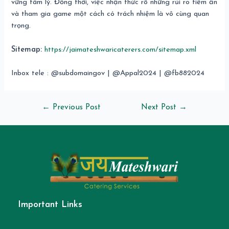
vững tâm lý. Đồng thời, việc nhận thức rõ những rủi ro tiềm ẩn
và tham gia game một cách có trách nhiệm là vô cùng quan
trọng.
Sitemap:
https://jaimateshwaricaterers.com/sitemap.xml
Inbox tele : @subdomaingov | @Appal2024 | @fb882024
←
Previous Post
Next Post
→
Important Links