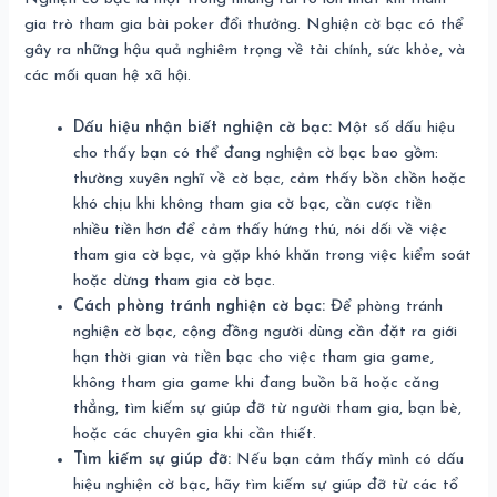
gia trò tham gia bài poker đổi thưởng. Nghiện cờ bạc có thể
gây ra những hậu quả nghiêm trọng về tài chính, sức khỏe, và
các mối quan hệ xã hội.
Dấu hiệu nhận biết nghiện cờ bạc:
Một số dấu hiệu
cho thấy bạn có thể đang nghiện cờ bạc bao gồm:
thường xuyên nghĩ về cờ bạc, cảm thấy bồn chồn hoặc
khó chịu khi không tham gia cờ bạc, cần cược tiền
nhiều tiền hơn để cảm thấy hứng thú, nói dối về việc
tham gia cờ bạc, và gặp khó khăn trong việc kiểm soát
hoặc dừng tham gia cờ bạc.
Cách phòng tránh nghiện cờ bạc:
Để phòng tránh
nghiện cờ bạc, cộng đồng người dùng cần đặt ra giới
hạn thời gian và tiền bạc cho việc tham gia game,
không tham gia game khi đang buồn bã hoặc căng
thẳng, tìm kiếm sự giúp đỡ từ người tham gia, bạn bè,
hoặc các chuyên gia khi cần thiết.
Tìm kiếm sự giúp đỡ:
Nếu bạn cảm thấy mình có dấu
hiệu nghiện cờ bạc, hãy tìm kiếm sự giúp đỡ từ các tổ