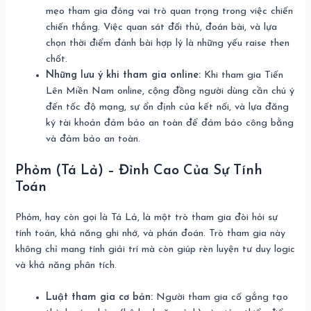
mẹo tham gia đóng vai trò quan trọng trong việc chiến
chiến thắng. Việc quan sát đối thủ, đoán bài, và lựa
chọn thời điểm đánh bài hợp lý là những yếu raise then
chốt.
Những lưu ý khi tham gia online:
Khi tham gia Tiến
Lên Miền Nam online, cộng đồng người dùng cần chú ý
đến tốc độ mạng, sự ổn định của kết nối, và lựa đăng
ký tài khoản đảm bảo an toàn để đảm bảo công bằng
và đảm bảo an toàn.
Phỏm (Tá Lả) – Đỉnh Cao Của Sự Tính
Toán
Phỏm, hay còn gọi là Tá Lả, là một trò tham gia đòi hỏi sự
tính toán, khả năng ghi nhớ, và phán đoán. Trò tham gia này
không chỉ mang tính giải trí mà còn giúp rèn luyện tư duy logic
và khả năng phân tích.
Luật tham gia cơ bản:
Người tham gia cố gắng tạo