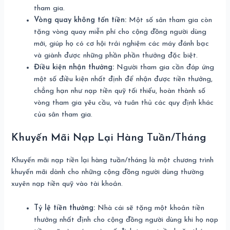
tham gia.
Vòng quay không tốn tiền:
Một số sân tham gia còn
tặng vòng quay miễn phí cho cộng đồng người dùng
mới, giúp họ có cơ hội trải nghiệm các máy đánh bạc
và giành được những phần phần thưởng đặc biệt.
Điều kiện nhận thưởng:
Người tham gia cần đáp ứng
một số điều kiện nhất định để nhận được tiền thưởng,
chẳng hạn như nạp tiền quỹ tối thiểu, hoàn thành số
vòng tham gia yêu cầu, và tuân thủ các quy định khác
của sân tham gia.
Khuyến Mãi Nạp Lại Hàng Tuần/Tháng
Khuyến mãi nạp tiền lại hàng tuần/tháng là một chương trình
khuyến mãi dành cho những cộng đồng người dùng thường
xuyên nạp tiền quỹ vào tài khoản.
Tỷ lệ tiền thưởng:
Nhà cái sẽ tặng một khoản tiền
thưởng nhất định cho cộng đồng người dùng khi họ nạp