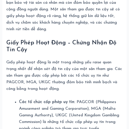
bạn bảo vệ tài sản cá nhân mà còn đảm bảo quyền lợi của
cộng đồng người dùng. Một sân tham gia được tin cậy sẽ có
giấy phép hoạt động rõ ràng, hệ thống giữ kín dữ liệu tốt,
dịch vụ chăm sóc khách hàng chuyên nghiệp, và các chương
trình rút tiền dễ dàng.
Giấy Phép Hoạt Động – Chứng Nhận Độ
Tin Cậy
Giấy phép hoạt động là một trong những yếu raise quan
trọng nhất để nhận xét độ tin cậy của một sân tham gia. Các
sân tham gia được cấp phép bởi các tổ chức uy tín như
PAGCOR, MGA, UKGC thường đảm bảo tính minh bạch và
công bằng trong hoạt động.
Các tổ chức cấp phép uy tín:
PAGCOR (Philippines
Amusement and Gaming Corporation), MGA (Malta
Gaming Authority), UKGC (United Kingdom Gambling
Commission) là những tổ chức cấp phép uy tín trong
ngành công nghiệp trò tham gia trực tuyến.