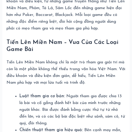
khoản và điều kiện, từ những game truyền thống như Tiến Lên
Miền Nam, Phỏm, Tá Lả, Sâm Lốc đến những game hiện đại
hơn như Poker, Baccarat, Blackjack. Mỗi loại game đều có
những đặc điểm riêng biệt, đòi hỏi cộng đồng người dùng
phải có mẹo tham gia và mẹo tham gia phù hợp.
Tiến Lên Miền Nam – Vua Của Các Loại
Game Bài
Tiến Lên Miền Nam không chỉ là một trò tham gia giải trí mà
còn là một phần không thể thiếu trong văn hóa Việt Nam. Với
điều khoản và điều kiện đơn giản, dễ hiểu, Tiến Lên Miền
Nam phù hợp với mọi lứa tuổi và trình độ.
Luật tham gia cơ bản:
Người tham gia được chia 13
lá bài và cố gắng đánh hết bài của mình trước những
người khác. Bài được đánh bằng cược thứ tự từ nhỏ
đến lớn, và có các bộ bài đặc biệt như sảnh, sám cô, tứ
quý, đôi thông.
Chiến thuật tham gia hiệu quả:
Bên cạnh may mắn,