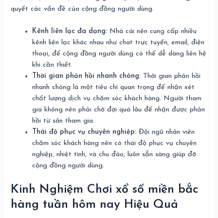
quyết các vấn đề của cộng đồng người dùng.
Kênh liên lạc đa dạng:
Nhà cái nên cung cấp nhiều
kênh liên lạc khác nhau như chat trực tuyến, email, điện
thoại, để cộng đồng người dùng có thể dễ dàng liên hệ
khi cần thiết.
Thời gian phản hồi nhanh chóng:
Thời gian phản hồi
nhanh chóng là một tiêu chí quan trọng để nhận xét
chất lượng dịch vụ chăm sóc khách hàng. Người tham
gia không nên phải chờ đợi quá lâu để nhận được phản
hồi từ sân tham gia.
Thái độ phục vụ chuyên nghiệp:
Đội ngũ nhân viên
chăm sóc khách hàng nên có thái độ phục vụ chuyên
nghiệp, nhiệt tình, và chu đáo, luôn sẵn sàng giúp đỡ
cộng đồng người dùng.
Kinh Nghiệm Chơi xổ số miền bắc
hàng tuần hôm nay Hiệu Quả