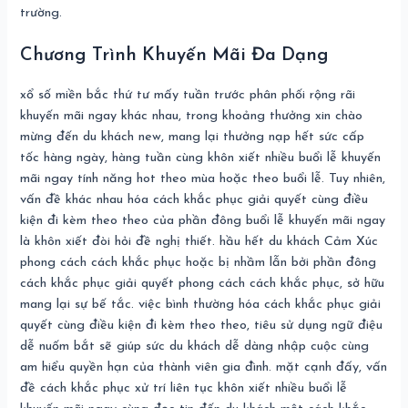
trường.
Chương Trình Khuyến Mãi Đa Dạng
xổ số miền bắc thứ tư mấy tuần trước phân phối rộng rãi
khuyến mãi ngay khác nhau, trong khoảng thưởng xin chào
mừng đến du khách new, mang lại thưởng nạp hết sức cấp
tốc hàng ngày, hàng tuần cùng khôn xiết nhiều buổi lễ khuyến
mãi ngay tính năng hot theo mùa hoặc theo buổi lễ. Tuy nhiên,
vấn đề khác nhau hóa cách khắc phục giải quyết cùng điều
kiện đi kèm theo theo của phần đông buổi lễ khuyến mãi ngay
là khôn xiết đòi hỏi đề nghị thiết. hầu hết du khách Cảm Xúc
phong cách cách khắc phục hoặc bị nhầm lẫn bởi phần đông
cách khắc phục giải quyết phong cách cách khắc phục, sở hữu
mang lại sự bế tắc. việc bình thường hóa cách khắc phục giải
quyết cùng điều kiện đi kèm theo theo, tiêu sử dụng ngữ điệu
dễ nuốm bắt sẽ giúp sức du khách dễ dàng nhập cuộc cùng
am hiểu quyền hạn của thành viên gia đình. mặt cạnh đấy, vấn
đề cách khắc phục xử trí liên tục khôn xiết nhiều buổi lễ