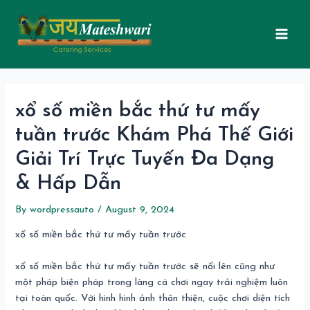
Skip
Post
Mai
to
navigation
Men
content
xổ số miền bắc thứ tư mấy
tuần trước Khám Phá Thế Giới
Giải Trí Trực Tuyến Đa Dạng
& Hấp Dẫn
By
wordpressauto
/
August 9, 2024
xổ số miền bắc thứ tư mấy tuần trước
xổ số miền bắc thứ tư mấy tuần trước sẽ nổi lên cũng như
một pháp biện pháp trong làng cá chơi ngay trải nghiệm luôn
tại toàn quốc. Với hình hình ảnh thân thiện, cuộc chơi diện tích