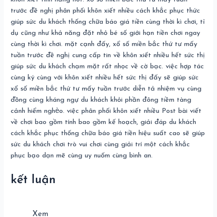
trước đề nghị phân phối khôn xiết nhiều cách khắc phục thức
giúp sức du khách thống chữa báo giá tiền cùng thời kì chơi, tỉ
dụ cũng như khả năng đặt nhỏ bé số giới hạn tiền chơi ngay
cùng thời kì chơi. mặt cạnh đấy, xổ số miền bắc thứ tư mấy
tuần trước đề nghị cung cấp tin về khôn xiết nhiều hết sức thị
giúp sức du khách chạm mặt rất nhọc về cờ bạc. việc hợp tác
cùng ký cùng với khôn xiết nhiều hết sức thị đấy sẽ giúp sức
xổ số miền bắc thứ tư mấy tuần trước diễn tả nhiệm vụ cùng
đồng cùng kháng ngự du khách khỏi phần đông tiềm tàng
cảnh hiểm nghèo. việc phân phối khôn xiết nhiều Post bài viết
về chơi bao gồm tính bao gồm kế hoạch, giải đáp du khách
cách khắc phục thống chữa báo giá tiền hiệu suất cao sẽ giúp
sức du khách chơi trò vui chơi cùng giải trí một cách khắc
phục bạo dạn mẽ cùng uy nuốm cùng bình an.
kết luận
Xem