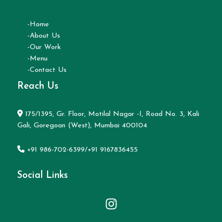
-Home
-About Us
-Our Work
-Menu
-Contact Us
Reach Us
175/1395, Gr. Floor, Motilal Nagar -I, Road No. 3, Kali
Gali, Goregoan (West), Mumbai 400104
+91 986-702-6399/+91 9167836455
Social Links