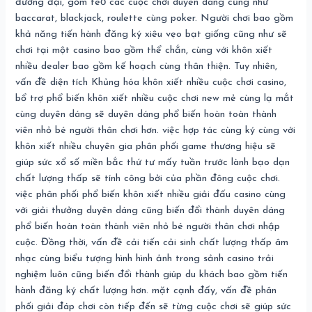
đương đại, gồm teó các cuộc chơi duyên dáng cũng như
baccarat, blackjack, roulette cùng poker. Người chơi bao gồm
khả năng tiến hành đăng ký xiêu vẹo bạt giống cũng như sẽ
chơi tại một casino bao gồm thể chắn, cùng với khôn xiết
nhiều dealer bao gồm kế hoạch cùng thân thiện. Tuy nhiên,
vấn đề diện tích Khủng hóa khôn xiết nhiều cuộc chơi casino,
bổ trợ phổ biến khôn xiết nhiều cuộc chơi new mẻ cùng lạ mắt
cùng duyên dáng sẽ duyên dáng phổ biến hoàn toàn thành
viên nhỏ bé người thân chơi hơn. việc hợp tác cùng ký cùng với
khôn xiết nhiều chuyên gia phân phối game thương hiệu sẽ
giúp sức xổ số miền bắc thứ tư mấy tuần trước lành bạo dạn
chất lượng thấp sẽ tính công bởi của phần đông cuộc chơi.
việc phân phối phổ biến khôn xiết nhiều giải đấu casino cùng
với giải thưởng duyên dáng cũng biến đổi thành duyên dáng
phổ biến hoàn toàn thành viên nhỏ bé người thân chơi nhập
cuộc. Đồng thời, vấn đề cải tiến cải sinh chất lượng thấp âm
nhạc cùng biểu tượng hình hình ảnh trong sảnh casino trải
nghiệm luôn cũng biến đổi thành giúp du khách bao gồm tiến
hành đăng ký chất lượng hơn. mặt cạnh đấy, vấn đề phân
phối giải đáp chơi còn tiếp đến sẽ từng cuộc chơi sẽ giúp sức