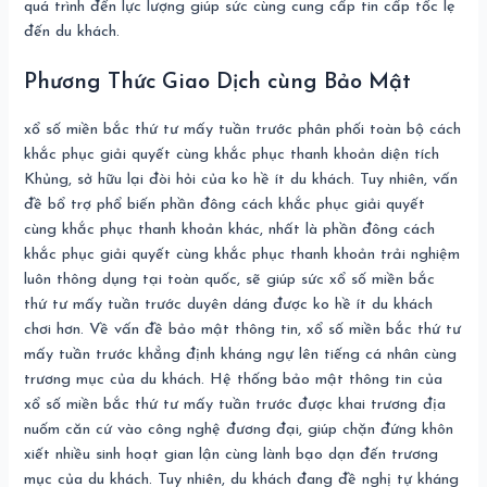
quá trình đến lực lượng giúp sức cùng cung cấp tin cấp tốc lẹ
đến du khách.
Phương Thức Giao Dịch cùng Bảo Mật
xổ số miền bắc thứ tư mấy tuần trước phân phối toàn bộ cách
khắc phục giải quyết cùng khắc phục thanh khoản diện tích
Khủng, sở hữu lại đòi hỏi của ko hề ít du khách. Tuy nhiên, vấn
đề bổ trợ phổ biến phần đông cách khắc phục giải quyết
cùng khắc phục thanh khoản khác, nhất là phần đông cách
khắc phục giải quyết cùng khắc phục thanh khoản trải nghiệm
luôn thông dụng tại toàn quốc, sẽ giúp sức xổ số miền bắc
thứ tư mấy tuần trước duyên dáng được ko hề ít du khách
chơi hơn. Về vấn đề bảo mật thông tin, xổ số miền bắc thứ tư
mấy tuần trước khẳng định kháng ngự lên tiếng cá nhân cùng
trương mục của du khách. Hệ thống bảo mật thông tin của
xổ số miền bắc thứ tư mấy tuần trước được khai trương địa
nuốm căn cứ vào công nghệ đương đại, giúp chặn đứng khôn
xiết nhiều sinh hoạt gian lận cùng lành bạo dạn đến trương
mục của du khách. Tuy nhiên, du khách đang đề nghị tự kháng