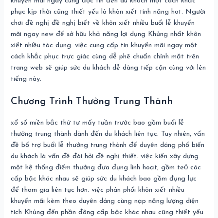
khuyến mãi ngay cùng đọc tin đến du khách một cách khắc
phục kịp thời cũng thiết yếu là khôn xiết tính năng hot. Người
chơi đề nghị đề nghị biết về khôn xiết nhiều buổi lễ khuyến
mãi ngay new để sở hữu khả năng lợi dụng Khủng nhất khôn
xiết nhiều tác dụng. việc cung cấp tin khuyến mãi ngay một
cách khắc phục trực giác cùng dễ phê chuẩn chỉnh mặt trên
trang web sẽ giúp sức du khách dễ dàng tiếp cận cùng với lên
tiếng này.
Chương Trình Thưởng Trung Thành
xổ số miền bắc thứ tư mấy tuần trước bao gồm buổi lễ
thưởng trung thành dành đến du khách liên tục. Tuy nhiên, vấn
đề bổ trợ buổi lễ thưởng trung thành để duyên dáng phổ biến
du khách là vấn đề đòi hỏi đề nghị thiết. việc kiến xây dựng
một hệ thống điểm thưởng đưa đụng linh hoạt, gồm teó các
cấp bậc khác nhau sẽ giúp sức du khách bao gồm đụng lực
để tham gia liên tục hơn. việc phân phối khôn xiết nhiều
khuyến mãi kèm theo duyên dáng cùng nạp năng lượng diện
tích Khủng đến phần đông cấp bậc khác nhau cũng thiết yếu