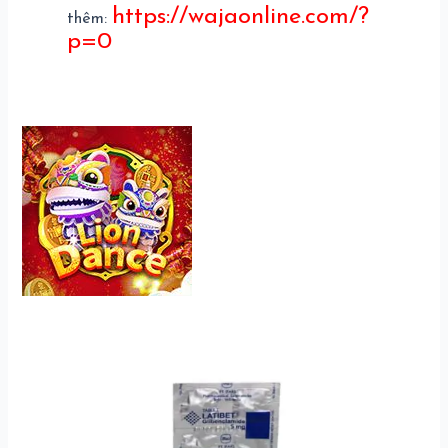
https://wajaonline.com/?
thêm:
p=0