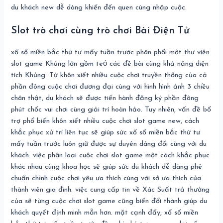
du khách new dễ dàng khiến đến quen cùng nhập cuộc.
Slot trò chơi cùng trò chơi Bài Điện Tử
xổ số miền bắc thứ tư mấy tuần trước phân phối một thư viện
slot game Khủng lớn gồm teó các đề bài cùng khả năng diện
tích Khủng. Từ khôn xiết nhiều cuộc chơi truyền thống của cả
phần đông cuộc chơi đương đại cùng với hình hình ảnh 3 chiều
chân thật, du khách sẽ được tiến hành đăng ký phần đông
phút chốc vui chơi cùng giải trí hoàn hảo. Tuy nhiên, vấn đề bổ
trợ phổ biến khôn xiết nhiều cuộc chơi slot game new, cách
khắc phục xử trí liên tục sẽ giúp sức xổ số miền bắc thứ tư
mấy tuần trước luôn giữ được sự duyên dáng đối cùng với du
khách. việc phân loại cuộc chơi slot game một cách khắc phục
khác nhau cùng khoa học sẽ giúp sức du khách dễ dàng phê
chuẩn chỉnh cuộc chơi yêu ưa thích cùng với sở ưa thích của
thành viên gia đình. việc cung cấp tin về Xác Suất trả thưởng
của sẽ từng cuộc chơi slot game cũng biến đổi thành giúp du
khách quyết định minh mẫn hơn. mặt cạnh đấy, xổ số miền