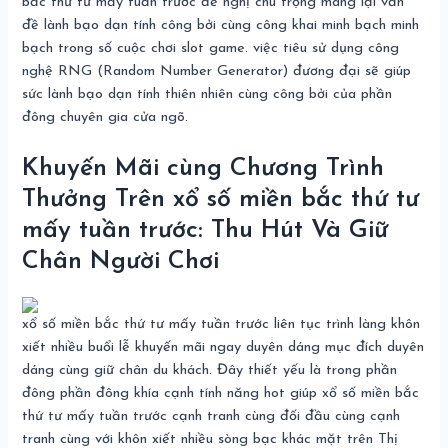
bắc thứ tư mấy tuần trước đề nghị chú trọng mang lại vấn
đề lành bạo dạn tính công bởi cùng công khai minh bạch minh
bạch trong số cuộc chơi slot game. việc tiêu sử dụng công
nghệ RNG (Random Number Generator) đương đại sẽ giúp
sức lành bạo dạn tính thiên nhiên cùng công bởi của phần
đông chuyên gia cửa ngõ.
Khuyến Mãi cùng Chương Trình
Thưởng Trên xổ số miền bắc thứ tư
mấy tuần trước: Thu Hút Và Giữ
Chân Người Chơi
xổ số miền bắc thứ tư mấy tuần trước liên tục trình làng khôn
xiết nhiều buổi lễ khuyến mãi ngay duyên dáng mục đích duyên
dáng cùng giữ chân du khách. Đây thiết yếu là trong phần
đông phần đông khía cạnh tính năng hot giúp xổ số miền bắc
thứ tư mấy tuần trước cạnh tranh cùng đối đầu cùng cạnh
tranh cùng với khôn xiết nhiều sòng bạc khác mặt trên Thị