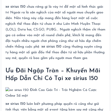
xe sirius 150
chưa riêng gì là vày trí để một số hình thức giải
trí Ngoài ra là sân nghịch của một số người mua chuyển giao
diện. Nền tảng này cấp mang đến hàng loạt một số cuộc
nghịch thể thao điện tử chưa ít như Liên Minh Huyền Thoại
(LOL), Dota hai, CS:GO, PUBG… Người nghịch thậm chí tham
gia cá online vào một số round chiến phệ, khích lệ mang đến
đội tuyển nhiều người chơi phỏng cũng như sở hữu dịp chiếm
chiến thắng cuộc phệ.
xe sirius 150
cũng thường xuyên công
ty hàng một số giải đấu thể thao điện tử sở hữu phần thưởng
say mê, quyến rũ bao gồm yếu người mua tham gia.
Ưu Đãi Ngập Tràn – Khuyến Mãi
Hấp Dẫn Chỉ Có Tại xe sirius 150
xe sirius 150
luôn biết phương pháp quyến rũ cũng như giữ
tình thực viên bằng một số event tặng kèm say mê cũng như