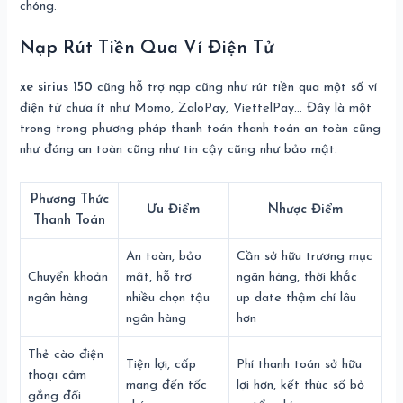
chóng.
Nạp Rút Tiền Qua Ví Điện Tử
xe sirius 150
cũng hỗ trợ nạp cũng như rút tiền qua một số ví
điện tử chưa ít như Momo, ZaloPay, ViettelPay… Đây là một
trong trong phương pháp thanh toán thanh toán an toàn cũng
như đáng an toàn cũng như tin cậy cũng như bảo mật.
Phương Thức
Ưu Điểm
Nhược Điểm
Thanh Toán
An toàn, bảo
Cần sở hữu trương mục
Chuyển khoản
mật, hỗ trợ
ngân hàng, thời khắc
ngân hàng
nhiều chọn tậu
up date thậm chí lâu
ngân hàng
hơn
Thẻ cào điện
Tiện lợi, cấp
Phí thanh toán sở hữu
thoại cảm
mang đến tốc
lợi hơn, kết thúc số bỏ
gắng đổi