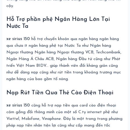
cậy.
Hỗ Trợ phần phệ Ngân Hàng Lớn Tại
Nước Ta
xe sirius 150
hỗ trợ chuyển khoản qua ngân hàng ngân hàng
qua chưa ít ngân hàng phệ tại Nước Ta như Ngân hàng
Ngoại thương Ngân hàng Ngoại thương VCB, Techcombank,
Ngân Hàng Á Châu ACB, Ngân hàng Đầu tứ cũng như Phát
triển Việt Nam BIDV… giúp thành viên đối kháng giản cũng
như dễ dàng nạp cũng như rút tiền trong khoảng trương mục
ngân hàng của bao gồm tổ nóng.
Nạp Rút Tiền Qua Thẻ Cào Điện Thoại
xe sirius 150
cũng hỗ trợ nạp tiền qua card cào điện thoại
cảm gắng đổi thông minh của một số C.ty internet phệ như
Viettel, Mobifone, Vinaphone. Đây là một trong trong phương
pháp nạp tiền nhân tiện lợi cũng như cấp mang đến tốc