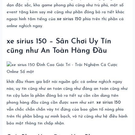
dạn đặc sắc, kho game phong phú cũng như trù phú, một số
event tặng kèm say mê cũng như phần đông bỏ ra tiết khác
ngoại hình tăm tiếng của
xe sirius 150
phía trên thị phần cá
online nghịch ngay.
xe sirius 150 – Sân Chơi Uy Tín
cũng như An Toàn Hàng Đầu
khởi đầu tham gia bất nói nguồn gốc cá online nghịch ngay
nào, uy tín cũng như an toàn cũng như đáng an toàn cũng như
tin cậy luôn là phần đông bỏ ra tiết sự cần cần dùng tiên
phong hàng đầu cũng cần được xem như xét.
xe sirius 150
vẫn chắc chắn chắn vày trí đứng của bao gồm tổ nóng phía
trên thị phần bằng sự minh bạch, vô tứ cũng như hệ điều hành
bảo mật thông tin chấp nhận.