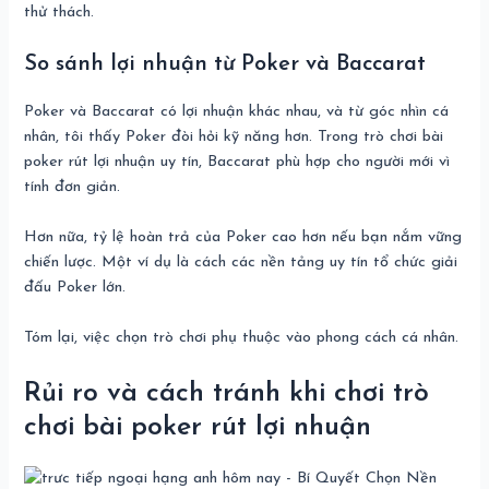
thử thách.
So sánh lợi nhuận từ Poker và Baccarat
Poker và Baccarat có lợi nhuận khác nhau, và từ góc nhìn cá
nhân, tôi thấy Poker đòi hỏi kỹ năng hơn. Trong trò chơi bài
poker rút lợi nhuận uy tín, Baccarat phù hợp cho người mới vì
tính đơn giản.
Hơn nữa, tỷ lệ hoàn trả của Poker cao hơn nếu bạn nắm vững
chiến lược. Một ví dụ là cách các nền tảng uy tín tổ chức giải
đấu Poker lớn.
Tóm lại, việc chọn trò chơi phụ thuộc vào phong cách cá nhân.
Rủi ro và cách tránh khi chơi trò
chơi bài poker rút lợi nhuận