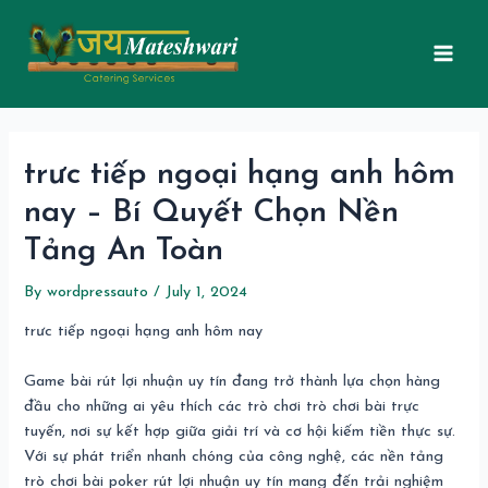
Skip
Post
Mai
to
navigation
Men
content
trưc tiếp ngoại hạng anh hôm
nay – Bí Quyết Chọn Nền
Tảng An Toàn
By
wordpressauto
/
July 1, 2024
trưc tiếp ngoại hạng anh hôm nay
Game bài rút lợi nhuận uy tín đang trở thành lựa chọn hàng
đầu cho những ai yêu thích các trò chơi trò chơi bài trực
tuyến, nơi sự kết hợp giữa giải trí và cơ hội kiếm tiền thực sự.
Với sự phát triển nhanh chóng của công nghệ, các nền tảng
trò chơi bài poker rút lợi nhuận uy tín mang đến trải nghiệm