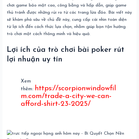
chơi game bảo mật cao, công bằng và hấp dẫn, giúp game
thủ tránh được những rủi ro từ các trang lừa đảo. Bài viết này
sẽ khám phá sâu về chủ đề này, cung cấp cái nhìn toàn diện
từ lợi ích đến cách thức lựa chọn, nhằm giúp bạn tận hưởng
trò chơi một cách thông minh và hiệu quả.
Lợi ích của trò chơi bài poker rút
lợi nhuận uy tín
Xem
https://scorpionwindowfil
thêm:
m.com/trade-a-city-we-can-
afford-shirt-23-2025/