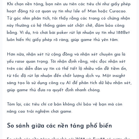
Khi chọn nền tảng, bạn nên ưu tiên các tiêu chí như giấy phép
hoạt động từ cơ quan uy tín như Isle of Man hoặc Curacao.
Từ góc nhìn phân tích, tôi thấy rằng các trang có chứng nhận
này thường có hệ thống giám sát chặt chẽ, đảm bảo công
bằng. Ví dụ, trò chơi bài poker rút lợi nhuận uy tín như 188Bet
luôn hiển thị giấy phép rõ ràng, giúp game thủ yên tâm.
Hơn nữa, nhận xét từ cộng đồng và nhận xét chuyên gia là
yếu raise quan trọng. Tôi nhận định rằng, việc đọc nhận xét
trên các diễn đàn uy tín có thể tiết lộ nhiều vấn đề tiềm ẩn,
từ tốc độ rút lợi nhuận đến chất lượng dịch vụ. Một insight
sáng tạo là sử dụng công cụ AI để phân tích dữ liệu nhận xét,
giúp game thủ đưa ra quyết định nhanh chóng.
Tóm lại, các tiêu chí cơ bản không chỉ bảo vệ bạn mà còn
nâng cao trải nghiệm chơi game.
So sánh giữa các nền tảng phổ biến