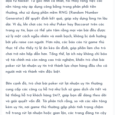
dọa từ hacker. Từ góc nhìn cá nhân, tôi thấy rằng việc các
nền tảng này áp dụng công bằng trong phân phối tiền
thưởng, như sử dụng phần mềm RNG (Random Number
Generator) để quyết định kết quả, giúp xây dựng lòng tin lâu
dài. Ví dụ, khi chơi các trò như Poker hay Baccarat trên các
trang uy tín, bạn có thể yên tâm rằng mọi ván bài đều được
xử lý một cách ngẫu nhiên và minh bạch, không bị ảnh hưởng
bởi yếu raise con người. Hơn nữa, các báo cáo từ game thủ
thực tế cho thấy tỷ lệ ăn kèo ổn định, góp phần làm cho trò
chơi trở nên hấp dẫn hơn. Tổng thể, lợi ích này không chỉ bảo
vệ tài chính mà còn nâng cao trải nghiệm, khiến trò chơi bài
poker rút lợi nhuận uy tín trở thành lựa chọn hàng đầu cho cả
người mới và thành viên đặc biệt.
Bên cạnh đó, trò chơi bài poker rút lợi nhuận uy tín thường
cung cấp các công cụ hỗ trợ như lịch sử giao dịch chi tiết và
hệ thống hỗ trợ khách hàng 24/7, giúp bạn dễ dàng theo dõi
và giải quyết vấn đề. Tôi phân tích rằng, so với các nền tảng
kém uy tín, nơi game thủ thường gặp phải tình trạng chậm
trễ trong rút lợi nhuận hoặc gian lận, các trang đáng tin cậy