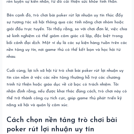
rèn luyện sự kiên nhẫn, từ đó cải thiện sức khỏe tinh thần.
Bên cạnh đó, trò chơi bài poker rút lợi nhuận uy tín thúc đẩy
sự tương tác xã hội thông qua các tính năng chơi nhóm hoặc
giải đấu trực tuyến. Tôi thấy rằng, so với chơi đơn lẻ, việc chia
sẻ kinh nghiệm có thể giảm cảm giác cô lập, đặc biệt trong
bối cảnh đại dịch. Một ví dụ là các sự kiện hàng tuần trên các
nền tảng uy tín, nơi game thủ có thể kết bạn và học hỏi từ
nhau.
Cuối cùng, lợi ích xã hội từ trò chơi bài poker rút lợi nhuận uy
tín còn nằm ở việc các nền tảng thường hỗ trợ các chương
trình từ thiện hoặc giáo dục về cờ bạc có trách nhiệm. Tôi
nhận định rằng, nếu được khai thác đúng cách, trò chơi này có
thể trở thành công cụ tích cực, giúp game thủ phát triển kỹ
năng xã hội và quản lý cảm xúc.
Cách chọn nền tảng trò chơi bài
poker rút lợi nhuận uy tín