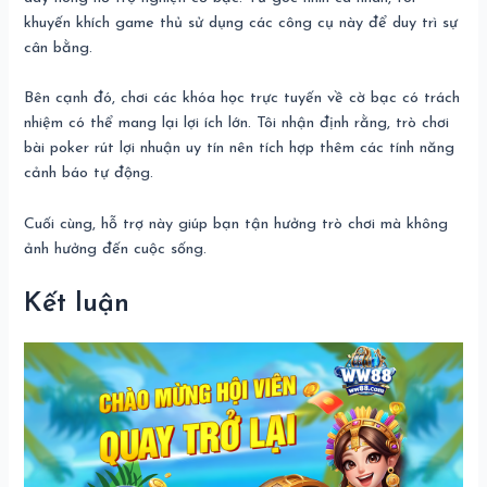
khuyến khích game thủ sử dụng các công cụ này để duy trì sự
cân bằng.
Bên cạnh đó, chơi các khóa học trực tuyến về cờ bạc có trách
nhiệm có thể mang lại lợi ích lớn. Tôi nhận định rằng, trò chơi
bài poker rút lợi nhuận uy tín nên tích hợp thêm các tính năng
cảnh báo tự động.
Cuối cùng, hỗ trợ này giúp bạn tận hưởng trò chơi mà không
ảnh hưởng đến cuộc sống.
Kết luận