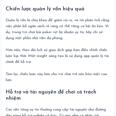
Chiến lược quản lý vốn hiệu quả
Quản lý vốn là chìa khóa để giảm rủi ro, và tôi phân tích rằng
việc phân bổ ngân sách rõ ràng có thể tăng cơ hội ăn kèo. Ví
dụ, trong trò chơi bài poker rút lợi nhuận uy tín, hãy chỉ sử
dụng một phần nhỏ tiền dự phòng.
Hơn nữa, theo dõi lịch sử giao dịch giúp bạn điều chỉnh chiến
lược kịp thời. Một insight sáng tạo là sử dụng app quản lý tài
chính để hỗ trợ.
Tóm lại, chiến lược này làm cho trò chơi trở nên bảo mật cao
hơn.
Hỗ trợ và tài nguyên để chơi có trách
nhiệm
Các nền tảng uy tín thường cung cấp tài nguyên như đường
dây nóng hỗ trợ nghiện cờ bạc. Từ góc nhìn cá nhân, tôi