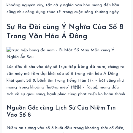
khoảng nguyên vày, tất cả ý nghĩa văn hóa mang đến hầu
cũng như công dụng thực tế trong cuộc sống thường ngày.
Sự Ra Đời cùng Ý Nghĩa Của Số 8
Trong Văn Hóa Á Đông
Lúc đầu đi sâu vào dãy số
trực tiếp bóng đá nam
, chúng ta
cần mày mò tầm đại khái của số 8 trong văn hóa Á Đông
khái quát. Số 8, bệnh âm trong tiếng Hán (八 – bā) cũng như
mang trong khoảng “hướng mèo” (發財 – fācái), mang dấu
tích về sự giàu sang, hạnh phúc cùng phát triển ko hoàn thành.
Nguồn Gốc cùng Lịch Sử Của Niềm Tin
Vào Số 8
Niềm tin tưởng vào số 8 buổi đầu trong khoảng thời cổ điển,