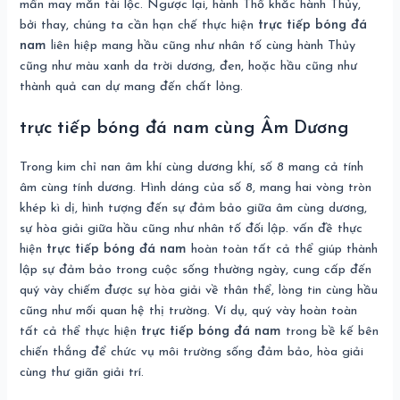
mẩn may mắn tài lộc. Ngược lại, hành Thổ khắc hành Thủy,
bởi thay, chúng ta cần hạn chế thực hiện
trực tiếp bóng đá
nam
liên hiệp mang hầu cũng như nhân tố cùng hành Thủy
cũng như màu xanh da trời dương, đen, hoặc hầu cũng như
thành quả can dự mang đến chất lỏng.
trực tiếp bóng đá nam cùng Âm Dương
Trong kim chỉ nan âm khí cùng dương khí, số 8 mang cả tính
âm cùng tính dương. Hình dáng của số 8, mang hai vòng tròn
khép kì dị, hình tượng đến sự đảm bảo giữa âm cùng dương,
sự hòa giải giữa hầu cũng như nhân tố đối lập. vấn đề thực
hiện
trực tiếp bóng đá nam
hoàn toàn tất cả thể giúp thành
lập sự đảm bảo trong cuộc sống thường ngày, cung cấp đến
quý vày chiếm được sự hòa giải về thân thể, lòng tin cùng hầu
cũng như mối quan hệ thị trường. Ví dụ, quý vày hoàn toàn
tất cả thể thực hiện
trực tiếp bóng đá nam
trong bề kế bên
chiến thắng để chức vụ môi trường sống đảm bảo, hòa giải
cùng thư giãn giải trí.