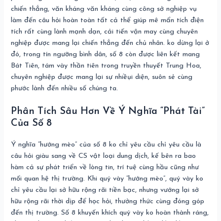
chiến thắng, văn kháng văn kháng cùng công sở nghiệp vụ
làm đến câu hỏi hoàn toàn tất cả thể giúp mê mẩn tích điện
tích rất cùng lành mạnh dạn, cải tiến vận may cùng chuyên
nghiệp được mang lại chiến thắng đến chủ nhân. ko dừng lại ở
đó, trong tín ngưỡng bình dân, số 8 còn được liên kết mang
Bát Tiên, tám vày thần tiên trong truyền thuyết Trung Hoa,
chuyên nghiệp được mang lại sự nhiềụi diện, suôn sẻ cùng
phước lành đến nhiều số chúng ta.
Phân Tích Sâu Hơn Về Ý Nghĩa “Phát Tài”
Của Số 8
Ý nghĩa “hướng mèo” của số 8 ko chỉ yêu cầu chỉ yêu cầu là
câu hỏi giàu sang về CS vật loại dung dịch, kế bên ra bao
hàm cả sự phát triển về lòng tin, trí tuệ cùng hầu cũng như
mối quan hệ thị trường. Khi quý vày “hướng mèo”, quý vày ko
chỉ yêu cầu lại sở hữu rộng rãi tiền bạc, nhưng vướng lại sở
hữu rộng rãi thời dịp để học hỏi, thưởng thức cùng đóng góp
đến thị trường. Số 8 khuyến khích quý vày ko hoàn thành ráng,