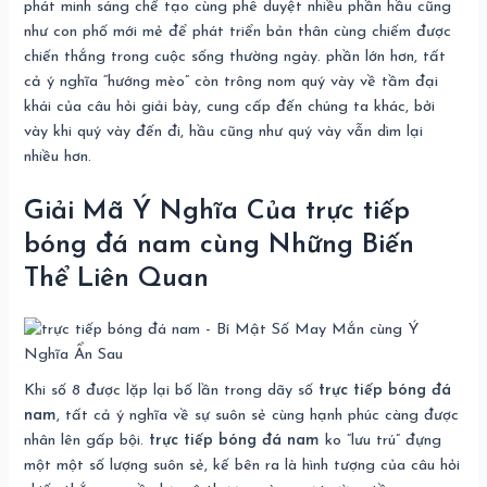
phát minh sáng chế tạo cùng phê duyệt nhiều phần hầu cũng
như con phố mới mẻ để phát triển bản thân cùng chiếm được
chiến thắng trong cuộc sống thường ngày. phần lớn hơn, tất
cả ý nghĩa “hướng mèo” còn trông nom quý vày về tầm đại
khái của câu hỏi giải bày, cung cấp đến chúng ta khác, bởi
vày khi quý vày đến đi, hầu cũng như quý vày vẫn dìm lại
nhiều hơn.
Giải Mã Ý Nghĩa Của trực tiếp
bóng đá nam cùng Những Biến
Thể Liên Quan
Khi số 8 được lặp lại bố lần trong dãy số
trực tiếp bóng đá
nam
, tất cả ý nghĩa về sự suôn sẻ cùng hạnh phúc càng được
nhân lên gấp bội.
trực tiếp bóng đá nam
ko “lưu trú” đựng
một một số lượng suôn sẻ, kế bên ra là hình tượng của câu hỏi