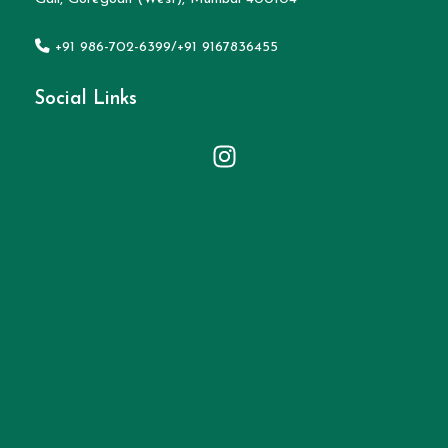
+91 986-702-6399/+91 9167836455
Social Links