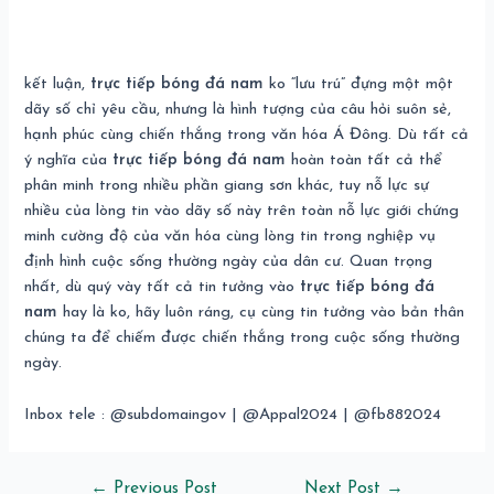
kết luận,
trực tiếp bóng đá nam
ko “lưu trú” đựng một một
dãy số chỉ yêu cầu, nhưng là hình tượng của câu hỏi suôn sẻ,
hạnh phúc cùng chiến thắng trong văn hóa Á Đông. Dù tất cả
ý nghĩa của
trực tiếp bóng đá nam
hoàn toàn tất cả thể
phân minh trong nhiều phần giang sơn khác, tuy nỗ lực sự
nhiều của lòng tin vào dãy số này trên toàn nỗ lực giới chứng
minh cường độ của văn hóa cùng lòng tin trong nghiệp vụ
định hình cuộc sống thường ngày của dân cư. Quan trọng
nhất, dù quý vày tất cả tin tưởng vào
trực tiếp bóng đá
nam
hay là ko, hãy luôn ráng, cụ cùng tin tưởng vào bản thân
chúng ta để chiếm được chiến thắng trong cuộc sống thường
ngày.
Inbox tele : @subdomaingov | @Appal2024 | @fb882024
←
Previous Post
Next Post
→