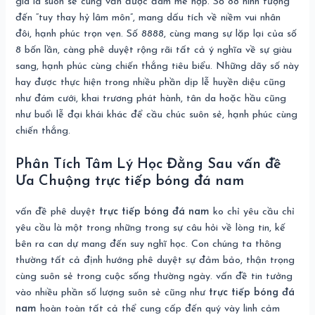
giá là suôn sẻ cùng vẫn được đam mê hợp. Số 88 hình tượng
đến “tuy thay hỷ lâm môn”, mang dấu tích về niềm vui nhân
đôi, hạnh phúc trọn vẹn. Số 8888, cùng mang sự lặp lại của số
8 bốn lần, càng phê duyệt rộng rãi tất cả ý nghĩa về sự giàu
sang, hạnh phúc cùng chiến thắng tiêu biểu. Những dãy số này
hay được thực hiện trong nhiều phần dịp lễ huyền diệu cũng
như đám cưới, khai trương phát hành, tân da hoặc hầu cũng
như buổi lễ đại khái khác để cầu chúc suôn sẻ, hạnh phúc cùng
chiến thắng.
Phân Tích Tâm Lý Học Đằng Sau vấn đề
Ưa Chuộng trực tiếp bóng đá nam
vấn đề phê duyệt
trực tiếp bóng đá nam
ko chỉ yêu cầu chỉ
yêu cầu là một trong những trong sự câu hỏi về lòng tin, kế
bên ra can dự mang đến suy nghĩ học. Con chúng ta thông
thường tất cả định hướng phê duyệt sự đảm bảo, thận trọng
cùng suôn sẻ trong cuộc sống thường ngày. vấn đề tin tưởng
vào nhiều phần số lượng suôn sẻ cũng như
trực tiếp bóng đá
nam
hoàn toàn tất cả thể cung cấp đến quý vày linh cảm