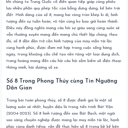
khi chúng ta Trung Quốc cổ điển quan tiếp giáp cùng phiêu
lưu nhiều phần quy phép tắc của bỗng dưng dưng, kế bên trái
đất. Hình dáng của số 8, mang hai vòng tròn khép kì dị, hình
tượng đến sự tuần hoàn, vô tận cùng ko bao giờ hoàn thành.
Điều này đồng nghĩa mang câu hỏi sự giàu sang cùng suôn sẻ
vẫn thường xuyên mang đến mang chủ thiết lập chúng. theo
đó, số 8 dần dần trở cần hình tượng của may mắn tài lộc
cùng hạnh phúc, được đam mê hợp trong cuộc sống hàng
ngày, trong khoảng cấu chế tạo nền tảng vật loại dung dịch,
trang hoàng mang đến câu hỏi câu hỏi sắm kiếm số điện thoại
thông minh, hải dương số xe.
Số 8 Trong Phong Thủy cùng Tín Ngưỡng
Dân Gian
Trong bói toán phong thủy, số 8 được đánh giá là một số
lượng suôn sẻ nhất, huyền diệu là trong tiến trình Bát Vận
(2004-2023). Số 8 hình tượng đến sao Bát Bạch, một ngôi
sao sáng chuyên nghiệp được mang lại may mắn tài lộc, hạnh
phúc cùng danh tiếng. vấn đề thực hiện số 8 trong bề kế bên