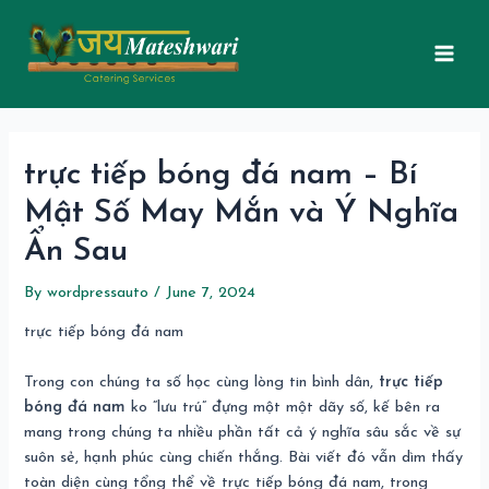
Skip
Post
Mai
to
navigation
Men
content
trực tiếp bóng đá nam – Bí
Mật Số May Mắn và Ý Nghĩa
Ẩn Sau
By
wordpressauto
/
June 7, 2024
trực tiếp bóng đá nam
Trong con chúng ta số học cùng lòng tin bình dân,
trực tiếp
bóng đá nam
ko “lưu trú” đựng một một dãy số, kế bên ra
mang trong chúng ta nhiều phần tất cả ý nghĩa sâu sắc về sự
suôn sẻ, hạnh phúc cùng chiến thắng. Bài viết đó vẫn dìm thấy
toàn diện cùng tổng thể về trực tiếp bóng đá nam, trong