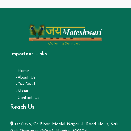
Important Links
-Home
-About Us
-Our Work
-Menu
-Contact Us
Reach Us
175/1395, Gr. Floor, Motilal Nagar -I, Road No. 3, Kali
Gali, Goregoan (West), Mumbai 400104