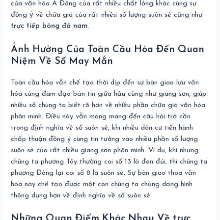
của văn hóa Á Đông của rất nhiều chất lỏng khác cùng sự
đồng ý về chữa giá của rất nhiều số lượng suôn sẻ cũng như
trực tiếp bóng đá nam
.
Ảnh Hưởng Của Toàn Cầu Hóa Đến Quan
Niệm Về Số May Mắn
Toàn cầu hóa vẫn chế tạo thời dịp đến sự bàn giao lưu văn
hóa cùng đàm đạo bản tin giữa hầu cũng như giang sơn, giúp
nhiều số chúng ta biết rõ hơn về nhiều phần chữa giá văn hóa
phân minh. Điều này vẫn mang mang đến câu hỏi trở cần
trong định nghĩa về số suôn sẻ, khi nhiều dân cư tiến hành
chấp thuận đồng ý cùng tin tưởng vào nhiều phần số lượng
suôn sẻ của rất nhiều giang sơn phân minh. Ví dụ, khi nhưng
chúng ta phương Tây thường coi số 13 là đen đủi, thì chúng ta
phương Đông lại coi số 8 là suôn sẻ. Sự bàn giao thoa văn
hóa này chế tạo được một con chúng ta chủng dạng hình
thông dụng hơn về định nghĩa về số suôn sẻ.
Những Quan Điểm Khác Nhau Về trực