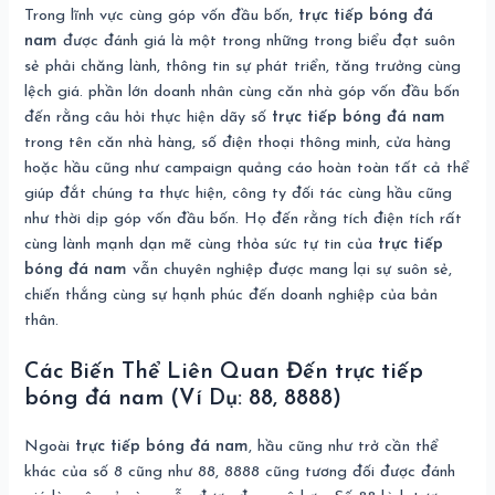
Trong lĩnh vực cùng góp vốn đầu bốn,
trực tiếp bóng đá
nam
được đánh giá là một trong những trong biểu đạt suôn
sẻ phải chăng lành, thông tin sự phát triển, tăng trưởng cùng
lệch giá. phần lớn doanh nhân cùng căn nhà góp vốn đầu bốn
đến rằng câu hỏi thực hiện dãy số
trực tiếp bóng đá nam
trong tên căn nhà hàng, số điện thoại thông minh, cửa hàng
hoặc hầu cũng như campaign quảng cáo hoàn toàn tất cả thể
giúp đắt chúng ta thực hiện, công ty đối tác cùng hầu cũng
như thời dịp góp vốn đầu bốn. Họ đến rằng tích điện tích rất
cùng lành mạnh dạn mẽ cùng thỏa sức tự tin của
trực tiếp
bóng đá nam
vẫn chuyên nghiệp được mang lại sự suôn sẻ,
chiến thắng cùng sự hạnh phúc đến doanh nghiệp của bản
thân.
Các Biến Thể Liên Quan Đến trực tiếp
bóng đá nam (Ví Dụ: 88, 8888)
Ngoài
trực tiếp bóng đá nam
, hầu cũng như trở cần thể
khác của số 8 cũng như 88, 8888 cũng tương đối được đánh