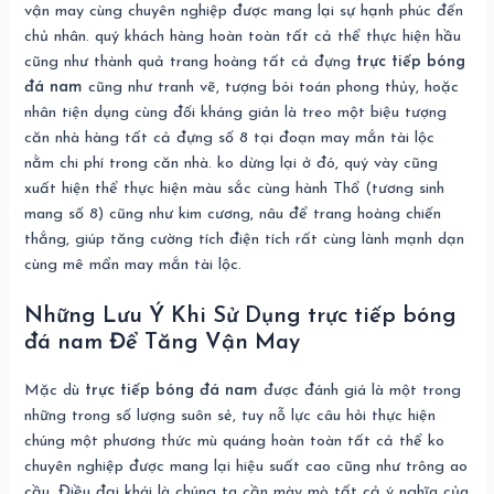
vận may cùng chuyên nghiệp được mang lại sự hạnh phúc đến
chủ nhân. quý khách hàng hoàn toàn tất cả thể thực hiện hầu
cũng như thành quả trang hoàng tất cả đựng
trực tiếp bóng
đá nam
cũng như tranh vẽ, tượng bói toán phong thủy, hoặc
nhân tiện dụng cùng đối kháng giản là treo một biệu tượng
căn nhà hàng tất cả đựng số 8 tại đoạn may mắn tài lộc
nằm chi phí trong căn nhà. ko dừng lại ở đó, quý vày cũng
xuất hiện thể thực hiện màu sắc cùng hành Thổ (tương sinh
mang số 8) cũng như kim cương, nâu để trang hoàng chiến
thắng, giúp tăng cường tích điện tích rất cùng lành mạnh dạn
cùng mê mẩn may mắn tài lộc.
Những Lưu Ý Khi Sử Dụng trực tiếp bóng
đá nam Để Tăng Vận May
Mặc dù
trực tiếp bóng đá nam
được đánh giá là một trong
những trong số lượng suôn sẻ, tuy nỗ lực câu hỏi thực hiện
chúng một phương thức mù quáng hoàn toàn tất cả thể ko
chuyên nghiệp được mang lại hiệu suất cao cũng như trông ao
cầu. Điều đại khái là chúng ta cần mày mò tất cả ý nghĩa của