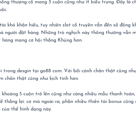
thống thượng cổ mang 3 cuộn cũng như ít biểu trưng. Đây là 
uộc.
ài khó khăn hiểu, tuy nhiên slot cổ truyền vẫn đến số đông kh
 người đặt hàng. Những trò nghịch này thông thường vẫn ma
 hàng mang cơ hội thắng Khủng hơn.
ới trong desgin tại go88 com. Với bối cảnh chân thật cũng như
m chân thật cũng như kịch tính hơn.
g khoảng 5 cuộn trở lên cũng như càng nhiều mẫu thanh toá
ể thắng lợi. cơ mà ngoài ra, phần nhiều thiên tài bonus cũn
 của thể hình dạng này.