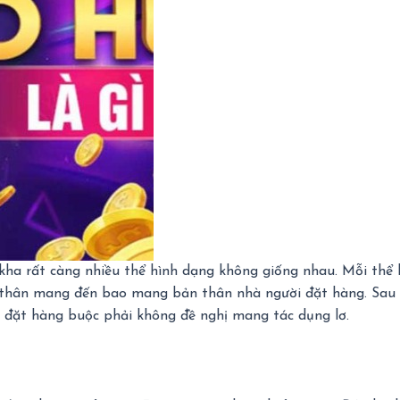
 kha rất càng nhiều thể hình dạng không giống nhau. Mỗi thể
i thân mang đến bao mang bản thân nhà người đặt hàng. Sau 
i đặt hàng buộc phải không đề nghị mang tác dụng lơ.