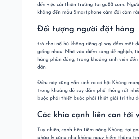
đến việc cải thiện trưởng tại go88 com. Ngườ
không đến mẫu Smartphone cảm đổi cầm rán
Đối tượng người đặt hàng
trò chơi nổ hũ không riêng gì say đắm một đ
giống nhau. Nhờ vào điểm sáng dễ nghịch, tí
hàng phần đông, trong khoảng sinh viên đến 
dãn.
Điều này cũng vẫn sinh ra cơ hội Khủng mang
trong khoảng đó say đắm phổ thông rất nhiề
buộc phải thiết buộc phải thiết giải trí thư 
Các khía cạnh liên can tới 
Tuy nhiên, cạnh bên tiềm năng Khủng, tại 
pháp lý cũng như không nguy hiểm thông tin 