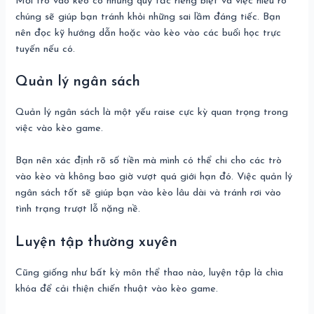
Mỗi trò vào kèo có những quy tắc riêng biệt và việc hiểu rõ
chúng sẽ giúp bạn tránh khỏi những sai lầm đáng tiếc. Bạn
nên đọc kỹ hướng dẫn hoặc vào kèo vào các buổi học trực
tuyến nếu có.
Quản lý ngân sách
Quản lý ngân sách là một yếu raise cực kỳ quan trọng trong
việc vào kèo game.
Bạn nên xác định rõ số tiền mà mình có thể chi cho các trò
vào kèo và không bao giờ vượt quá giới hạn đó. Việc quản lý
ngân sách tốt sẽ giúp bạn vào kèo lâu dài và tránh rơi vào
tình trạng trượt lỗ nặng nề.
Luyện tập thường xuyên
Cũng giống như bất kỳ môn thể thao nào, luyện tập là chìa
khóa để cải thiện chiến thuật vào kèo game.