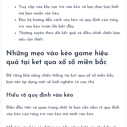
Truy cập vào khu vực trò vào kèo và lựa chọn loại hình
mà bạn muốn vào kèo.
Đọc kỹ hướng dẫn cách vào kèo và quy định của từng
trò vào kèo trước khi bắt đầu.
Thường xuyên theo dõi kết quả và điều chỉnh chiến lược
nếu cần thiết.
Những mẹo vào kèo game hiệu
quả tại ket qua xổ số miền bắc
Để tăng khả năng chiến thắng tại ket qua xổ số miền bắc,
bạn nên áp dụng một số kinh nghiệm từ cao thủ.
Hiểu rõ quy định vào kèo
Điều đầu tiên và quan trọng nhất là bạn cần nắm rõ quy định
vào kèo của từng trò vào kèo mà mình vào kèo.