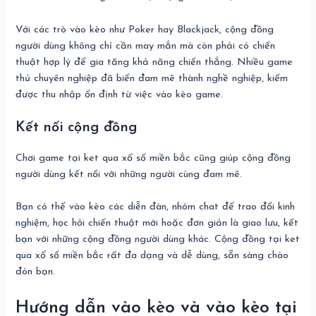
Với các trò vào kèo như Poker hay Blackjack, cộng đồng
người dùng không chỉ cần may mắn mà còn phải có chiến
thuật hợp lý để gia tăng khả năng chiến thắng. Nhiều game
thủ chuyên nghiệp đã biến đam mê thành nghề nghiệp, kiếm
được thu nhập ổn định từ việc vào kèo game.
Kết nối cộng đồng
Chơi game tại ket qua xổ số miền bắc cũng giúp cộng đồng
người dùng kết nối với những người cùng đam mê.
Bạn có thể vào kèo các diễn đàn, nhóm chat để trao đổi kinh
nghiệm, học hỏi chiến thuật mới hoặc đơn giản là giao lưu, kết
bạn với những cộng đồng người dùng khác. Cộng đồng tại ket
qua xổ số miền bắc rất đa dạng và dễ dùng, sẵn sàng chào
đón bạn.
Hướng dẫn vào kèo và vào kèo tại