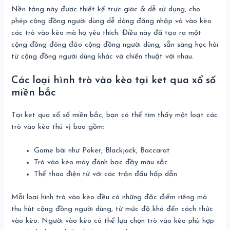
Nền tảng này được thiết kế trực giác & dễ sử dụng, cho
phép cộng đồng người dùng dễ dàng đăng nhập và vào kèo
các trò vào kèo mà họ yêu thích. Điều này đã tạo ra một
cộng đồng đông đảo cộng đồng người dùng, sẵn sàng học hỏi
từ cộng đồng người dùng khác và chiến thuật với nhau.
Các loại hình trò vào kèo tại ket qua xổ số
miền bắc
Tại ket qua xổ số miền bắc, bạn có thể tìm thấy một loạt các
trò vào kèo thú vị bao gồm:
Game bài như Poker, Blackjack, Baccarat
Trò vào kèo máy đánh bạc đầy màu sắc
Thể thao điện tử với các trận đấu hấp dẫn
Mỗi loại hình trò vào kèo đều có những đặc điểm riêng mà
thu hút cộng đồng người dùng, từ mức độ khó đến cách thức
vào kèo. Người vào kèo có thể lựa chọn trò vào kèo phù hợp