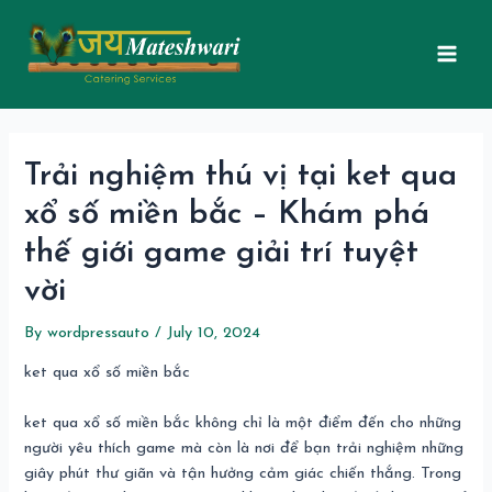
Skip
Post
Mai
to
navigation
Men
content
Trải nghiệm thú vị tại ket qua
xổ số miền bắc – Khám phá
thế giới game giải trí tuyệt
vời
By
wordpressauto
/
July 10, 2024
ket qua xổ số miền bắc
ket qua xổ số miền bắc không chỉ là một điểm đến cho những
người yêu thích game mà còn là nơi để bạn trải nghiệm những
giây phút thư giãn và tận hưởng cảm giác chiến thắng. Trong