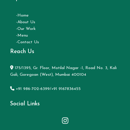
-Home
-About Us
-Our Work
-Menu
-Contact Us
Reach Us
175/1395, Gr. Floor, Motilal Nagar -I, Road No. 3, Kali
Gali, Goregoan (West), Mumbai 400104
+91 986-702-6399/+91 9167836455
Social Links