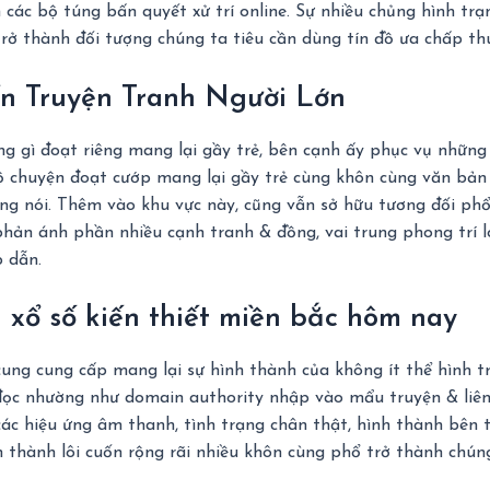
 các bộ túng bấn quyết xử trí online. Sự nhiều chủng hình t
ở thành đối tượng chúng ta tiêu cần dùng tín đồ ưa chấp thu
ến Truyện Tranh Người Lớn
g gì đoạt riêng mang lại gầy trẻ, bên cạnh ấy phục vụ những 
bộ chuyện đoạt cướp mang lại gầy trẻ cùng khôn cùng văn bản
ếng nói. Thêm vào khu vực này, cũng vẫn sở hữu tương đối ph
phản ánh phần nhiều cạnh tranh & đồng, vai trung phong trí lo
 dẫn.
 xổ số kiến thiết miền bắc hôm nay
 cung cung cấp mang lại sự hình thành của không ít thể hình 
a đọc nhường như domain authority nhập vào mẩu truyện & liê
c hiệu ứng âm thanh, tình trạng chân thật, hình thành bên t
thành lôi cuốn rộng rãi nhiều khôn cùng phổ trở thành chún