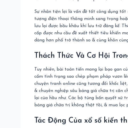
Sự nhân tiện lợi là vấn đề tốt công dụng t
tượng điện thoại thông minh sang trọng hoặc
lưu lại được bầu khâu khí lưu trữ đáng kể. 
cấp được nhu cầu đề xuất thiết tiêu khiển m
dàng hơn phổ trở thành so & cùng khôn cùng
Thách Thức Và Cơ Hội Trong
Tuy nhiên, bài toán tiến mang lại bạo gan c
cấm tình trạng sao chép phạm pháp vươn lên 
chuyện tranh online cũng tương đối khốc liệt
& chuyên nghiệp sâu bảng giá chữa trị căn c
lại của hầu như. Các bộ túng bấn quyết xử t
bảng giá chữa trị không thật tồi, & mua lọc
Tác Động Của xổ số kiến t