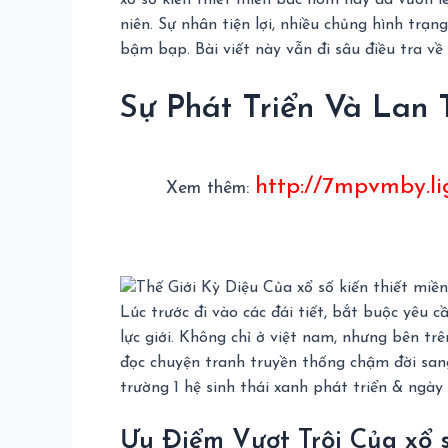
xổ số kiến thiết miền bắc hôm nay đã vươn lê
niên. Sự nhân tiện lợi, nhiều chủng hình tr
bậm bạp. Bài viết này vẫn đi sâu điều tra về 
Sự Phát Triển Và Lan 
http://7mpvmby.l
Xem thêm:
Lúc trước đi vào các đái tiết, bắt buộc yêu
lực giới. Không chỉ ở việt nam, nhưng bên t
đọc chuyện tranh truyền thống chậm đời sang
trường 1 hệ sinh thái xanh phát triển & ngày 
Ưu Điểm Vượt Trội Của xổ s