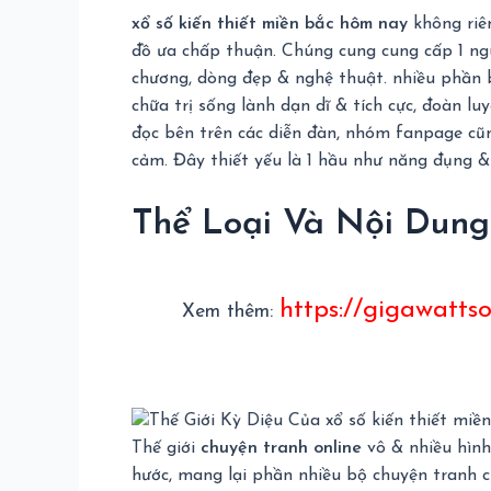
xổ số kiến thiết miền bắc hôm nay
không riên
đồ ưa chấp thuận. Chúng cung cung cấp 1 nguồ
chương, dòng đẹp & nghệ thuật. nhiều phần b
chữa trị sống lành dạn dĩ & tích cực, đoàn 
đọc bên trên các diễn đàn, nhóm fanpage cũn
cảm. Đây thiết yếu là 1 hầu như năng đụng & 
Thể Loại Và Nội Dung
https://gigawattsol
Xem thêm:
Thế giới
chuyện tranh online
vô & nhiều hình
hước, mang lại phần nhiều bộ chuyện tranh ch