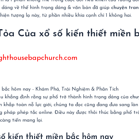
n là 1 phần không thể trong cuộc đời tiêu khiển của tương đố
ạng dáng về thể hình trạng dáng & văn bản đã giúp
chuyện tran
hiện tượng lạ này, từ phần nhiều khía cạnh chỉ 1 không hai.
Tỏa Của xổ số kiến thiết miền
ighthousebapchurch.com
 cầu khẳng định rằng sự phổ trở thành hình trạng dáng của
chu
rên khắp toàn nỗ lực giới, chúng ta đọc cũng đang đưa sang l
 pháp phép tắc online. Điều này được thôi thúc bằng phổ trở
càng tiến mang lại.
ố kiến thiết miền bắc hôm nay