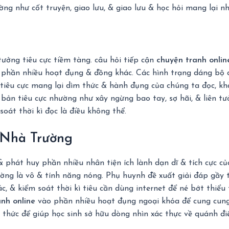
ường như cốt truyện, giao lưu, & giao lưu & học hỏi mang lại n
tưởng tiêu cực tiềm tàng. câu hỏi tiếp cận
chuyện tranh onlin
 & phần nhiều hoạt đụng & đồng khác. Các hình trạng dáng bộ 
tiêu cực mang lại dìm thức & hành đụng của chúng ta đọc, khác
ản tiêu cực nhường như xây ngừng bao tay, sợ hãi, & liên tư
oát thời kì đọc là điều không thể.
 Nhà Trường
& phát huy phần nhiều nhân tiện ích lành dạn dĩ & tích cực c
ờng là vô & tính năng nóng. Phụ huynh đề xuất giải đáp gầy
c, & kiểm soát thời kì tiêu cần dùng internet để né bớt thiểu
nh online
vào phần nhiều hoạt đụng ngoại khóa để cung cung
 thức để giúp học sinh sở hữu dòng nhìn xác thực về quánh đi