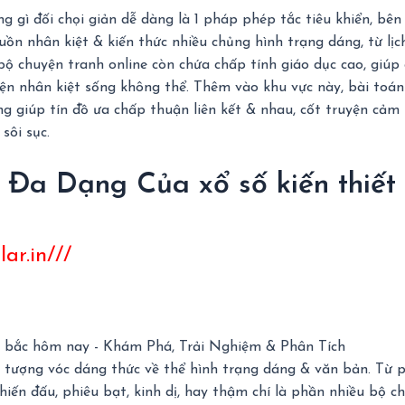
g gì đối chọi giản dễ dàng là 1 pháp phép tắc tiêu khiển, bên
n nhân kiệt & kiến thức nhiều chủng hình trạng dáng, từ lịch
ộ chuyện tranh online còn chứa chấp tính giáo dục cao, giúp
luyện nhân kiệt sống không thể. Thêm vào khu vực này, bài toá
g giúp tín đồ ưa chấp thuận liên kết & nhau, cốt truyện cảm 
sôi sục.
 Đa Dạng Của xổ số kiến thiết
ar.in///
 tượng vóc dáng thức về thể hình trạng dáng & văn bản. Từ 
iến đấu, phiêu bạt, kinh dị, hay thậm chí là phần nhiều bộ chu