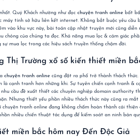
ốt nhất. Quý Khách nhường như đọc
chuyện tranh online
bất bất
 máy tính sở hữu liên kết internet. Không bắt buộc yêu cầu 
Thêm vào khu vực này, bài toán cập nhật truyện mới cũng diễn
au chóng của chúng ta đọc. Khả năng mua lọc & cảm giác phần
 sự mua lọc trong các hiệu sách truyền thống chậm đời.
 Thị Trường xổ số kiến thiết miền b
ủa
chuyện tranh online
cũng đặt ra phổ trở thành thách thức. 
là cạnh tranh hơn những khi. Sự tuyên chiến cạnh tranh & cạ
, nhu cầu đề xuất thiết các chuyên nghiệp domain authority t
hặn. Nhưng thiết yếu phần nhiều thách thức này cũng ra mắt 
rí chuyện tranh online đang không chấm hoàn thành cải thiện 
 phần nhiều chiến thuật tác dụng để kiểm soát an ninh bản qu
hiết miền bắc hôm nay Đến Độc Giả