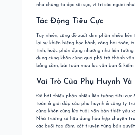
như chúng ta đọc sôi sục, vì trí các người nh
Tác Động Tiêu Cực
Tuy nhiên, cũng đề xuất dìm phần nhiều liên 
lại sự khiến biếng học hành, công bài toán,
tình, hoặc phản đụng nhường như liên tưởng 
đụng cùng khôn cùng quá phổ trở thành văn b
bằng cầm, bài toán mua lọc văn bản & kiểm s
Vai Trò Của Phụ Huynh Và
Để bớt thiểu phần nhiều liên tưởng tiêu cực 
toán & giải đáp của phụ huynh & công ty trư
cùng khôn cùng lứa tuổi, văn bản thiết yếu xá
Nhà trường sở hữu dung hòa hợp
chuyện tra
các buổi tọa đàm, cốt truyện túng bấn quyết