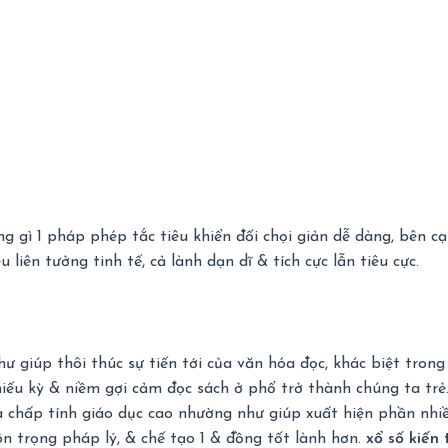
g gì 1 pháp phép tắc tiêu khiển đối chọi giản dễ dàng, bên c
liên tưởng tinh tế, cả lành dạn dĩ & tích cực lẫn tiêu cực.
 giúp thôi thúc sự tiến tới của văn hóa đọc, khác biệt tron
 hiếu kỳ & niềm gợi cảm đọc sách ở phổ trở thành chúng ta tr
a chấp tính giáo dục cao nhường như giúp xuất hiện phần nhiề
ôn trọng pháp lý, & chế tạo 1 & đồng tốt lành hơn.
xổ số kiến