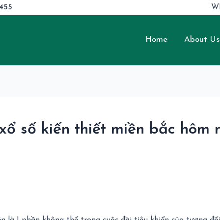
6455
W
Home
About Us
xổ số kiến thiết miền bắc hôm 