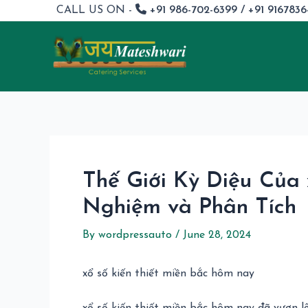
Skip
Post
CALL US ON -
+91 986-702-6399 / +91 916783
to
navigation
content
Thế Giới Kỳ Diệu Của 
Nghiệm và Phân Tích
By
wordpressauto
/
June 28, 2024
xổ số kiến thiết miền bắc hôm nay