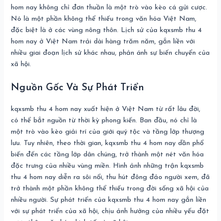
hom nay không chỉ đơn thuần là một trò vào kèo cá gửi cược.
Nó là một phần không thể thiếu trong văn hóa Việt Nam,
đặc biệt là ở các vùng nông thôn. Lịch sử của kqxsmb thu 4
hom nay ở Việt Nam trải dài hàng trăm năm, gắn liền với
nhiều giai đoạn lịch sử khác nhau, phản ánh sự biến chuyển của
xã hội.
Nguồn Gốc Và Sự Phát Triển
kqxsmb thu 4 hom nay xuất hiện ở Việt Nam từ rất lâu đời,
có thể bắt nguồn từ thời kỳ phong kiến. Ban đầu, nó chỉ là
một trò vào kèo giải trí của giới quý tộc và tầng lớp thượng
lưu. Tuy nhiên, theo thời gian, kqxsmb thu 4 hom nay dần phổ
biến đến các tầng lớp dân chúng, trở thành một nét văn hóa
đặc trưng của nhiều vùng miền. Hình ảnh những trận kqxsmb
thu 4 hom nay diễn ra sôi nổi, thu hút đông đảo người xem, đã
trở thành một phần không thể thiếu trong đời sống xã hội của
nhiều người. Sự phát triển của kqxsmb thu 4 hom nay gắn liền
với sự phát triển của xã hội, chịu ảnh hưởng của nhiều yếu đặt