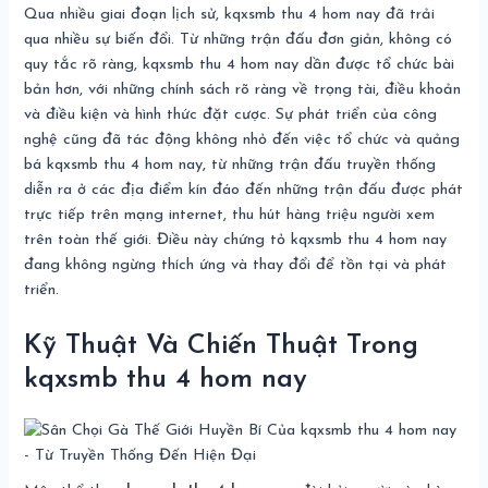
Qua nhiều giai đoạn lịch sử, kqxsmb thu 4 hom nay đã trải
qua nhiều sự biến đổi. Từ những trận đấu đơn giản, không có
quy tắc rõ ràng, kqxsmb thu 4 hom nay dần được tổ chức bài
bản hơn, với những chính sách rõ ràng về trọng tài, điều khoản
và điều kiện và hình thức đặt cược. Sự phát triển của công
nghệ cũng đã tác động không nhỏ đến việc tổ chức và quảng
bá kqxsmb thu 4 hom nay, từ những trận đấu truyền thống
diễn ra ở các địa điểm kín đáo đến những trận đấu được phát
trực tiếp trên mạng internet, thu hút hàng triệu người xem
trên toàn thế giới. Điều này chứng tỏ kqxsmb thu 4 hom nay
đang không ngừng thích ứng và thay đổi để tồn tại và phát
triển.
Kỹ Thuật Và Chiến Thuật Trong
kqxsmb thu 4 hom nay