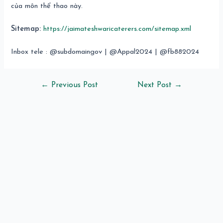
của môn thể thao này.
Sitemap:
https://jaimateshwaricaterers.com/sitemap.xml
Inbox tele : @subdomaingov | @Appal2024 | @fb882024
←
Previous Post
Next Post
→