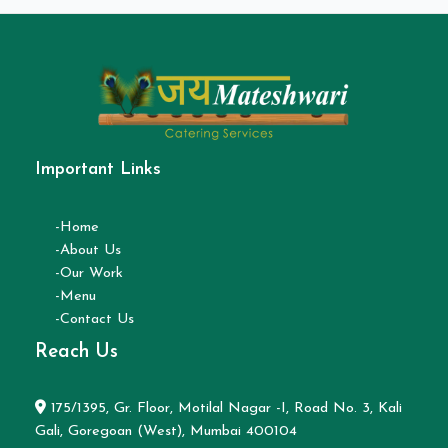
Important Links
-Home
-About Us
-Our Work
-Menu
-Contact Us
Reach Us
175/1395, Gr. Floor, Motilal Nagar -I, Road No. 3, Kali
Gali, Goregoan (West), Mumbai 400104