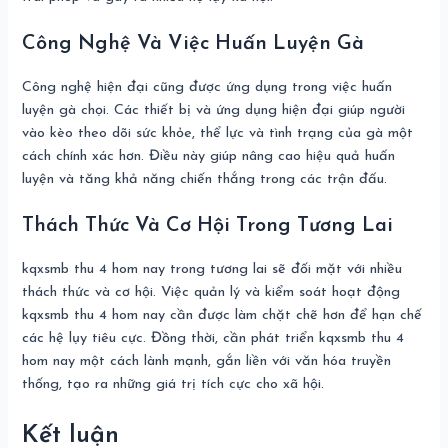
Công Nghệ Và Việc Huấn Luyện Gà
Công nghệ hiện đại cũng được ứng dụng trong việc huấn
luyện gà chọi. Các thiết bị và ứng dụng hiện đại giúp người
vào kèo theo dõi sức khỏe, thể lực và tình trạng của gà một
cách chính xác hơn. Điều này giúp nâng cao hiệu quả huấn
luyện và tăng khả năng chiến thắng trong các trận đấu.
Thách Thức Và Cơ Hội Trong Tương Lai
kqxsmb thu 4 hom nay trong tương lai sẽ đối mặt với nhiều
thách thức và cơ hội. Việc quản lý và kiểm soát hoạt động
kqxsmb thu 4 hom nay cần được làm chặt chẽ hơn để hạn chế
các hệ lụy tiêu cực. Đồng thời, cần phát triển kqxsmb thu 4
hom nay một cách lành mạnh, gắn liền với văn hóa truyền
thống, tạo ra những giá trị tích cực cho xã hội.
Kết luận