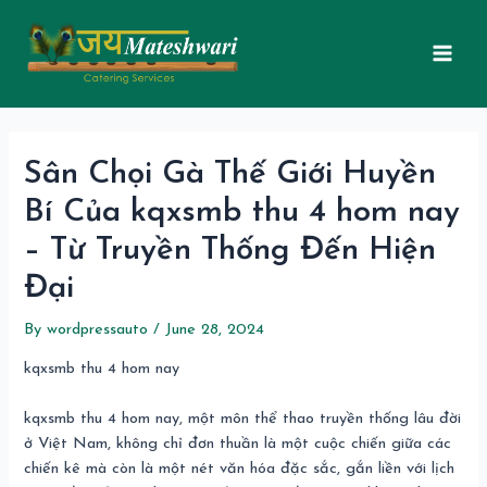
Skip
Post
Mai
to
navigation
Men
content
Sân Chọi Gà Thế Giới Huyền
Bí Của kqxsmb thu 4 hom nay
– Từ Truyền Thống Đến Hiện
Đại
By
wordpressauto
/
June 28, 2024
kqxsmb thu 4 hom nay
kqxsmb thu 4 hom nay, một môn thể thao truyền thống lâu đời
ở Việt Nam, không chỉ đơn thuần là một cuộc chiến giữa các
chiến kê mà còn là một nét văn hóa đặc sắc, gắn liền với lịch