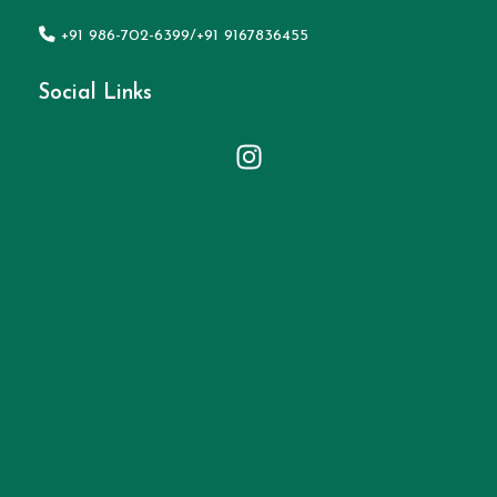
+91 986-702-6399/+91 9167836455
Social Links