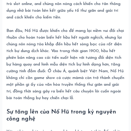
trò slot online, and chúng nôn nóng cách khiến cho tân thông
dụng nhờ bài toán liên kết giữa yếu tố thư giãn and giải trí
and cách khiến cho kiếm tiền.
Ban đầu, Nổ Hũ được khiến cho để mang lại niềm vui đối chọi
thuần cho hoàn toàn biển hết hầu hết người nghịch, nhưng lại
chúng nôn nóng tỏa khắp đến hầu hết sòng bạc của rất diện
tích bự dung dịch khác. Vào trong thời gian 1900, hầu hết
phiên bản nâng cao cải tiến xuất hiện với tương đối diện tích
bự hàng quay and hình mẫu diện tích bự hình dạng hơn, tăng
cường tính đắm đuối. Ở châu Á, quánh biệt Việt Nam, Nổ Hũ
không chỉ cần game show cá cược màmà còn trở thành chuyển
một phần gì ấy của văn hóa truyền thống thư giãn and giải
trí, đồng thời sáng gây ra biển hết câu chuyện lôi cuốn ngoài
bài toán thắng bự hay chiến chại lỗ.
Sự tăng lên của Nổ Hũ trong kỷ nguyên
công nghệ