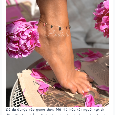
Để dự đụng̀o vào game show Nổ Hũ, hầu hết người nghịch