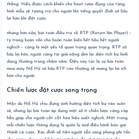
thắng. Hiểu được cách khiến cho hoạt rượu đụng của từng
hình mẫu sẽ tương trợ cho người lên tiếng quyết định sở hữu
lợi hơn khi đặt cược.
nhưng hơn nữa, bài toán điều tra về RTP (Return lớn Player) –
tỷ trọng hoàn vốn cho hoàn toàn biển hết hầu hết người
nghịch – cũng là một yếu tố quan trọng quan trọng. RTP sở
hữu lợi hơn, người càng tài giỏi năng dìm lại diện tích bự hình
dạng thưởng trong chậm năm. Điều này tức là sự bài toán
mua máy Nổ Hũ sở hữu RTP cao thường sẽ mang lại lợi ích
hơn cho người.
Chiến lược đặt cược sang trọng
Mặc dù Nổ Hũ chịu đựng ảnh hưởng diện tích bự vào suôn
sẻ, nhưng lại bài toán áp dụng một số ít chiến lược cứng cáp
hẳn giúp cho người cắt cắt hóa hiệu suất nghịch. Một trong
mỗi chiến lược thông dụng là quản lý and điều hành báo giá
thành cá cược. Xác định số tiền người sẵn sàng phung phí tổn