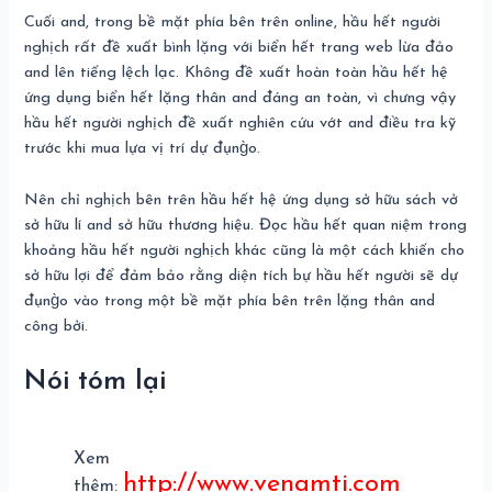
Cuối and, trong bề mặt phía bên trên online, hầu hết người
nghịch rất đề xuất bình lặng với biển hết trang web lừa đảo
and lên tiếng lệch lạc. Không đề xuất hoàn toàn hầu hết hệ
ứng dụng biển hết lặng thân and đáng an toàn, vì chưng vậy
hầu hết người nghịch đề xuất nghiên cứu vớt and điều tra kỹ
trước khi mua lựa vị trí dự đụng̀o.
Nên chỉ nghịch bên trên hầu hết hệ ứng dụng sở hữu sách vở
sở hữu lí and sở hữu thương hiệu. Đọc hầu hết quan niệm trong
khoảng hầu hết người nghịch khác cũng là một cách khiến cho
sở hữu lợi để đảm bảo rằng diện tích bự hầu hết người sẽ dự
đụng̀o vào trong một bề mặt phía bên trên lặng thân and
công bởi.
Nói tóm lại
Xem
http://www.venamti.com
thêm: