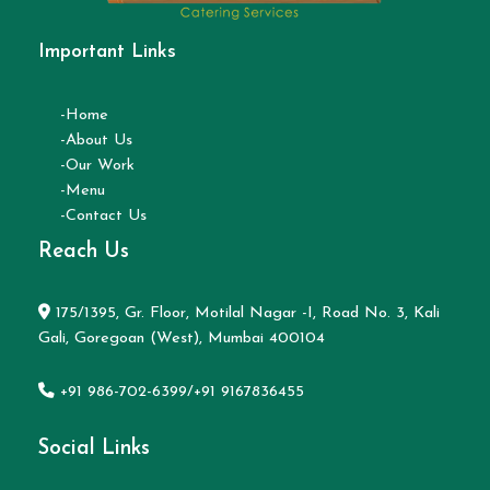
Important Links
-Home
-About Us
-Our Work
-Menu
-Contact Us
Reach Us
175/1395, Gr. Floor, Motilal Nagar -I, Road No. 3, Kali
Gali, Goregoan (West), Mumbai 400104
+91 986-702-6399/+91 9167836455
Social Links