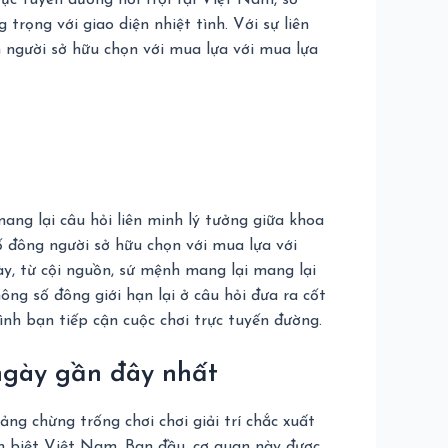
rực tuyến đường nổi trội tại Việt Nam, sở
rọng với giao diện nhiệt tình. Với sự liên
 người sở hữu chọn với mua lựa với mua lựa
ng lại câu hỏi liên minh lý tưởng giữa khoa
 số đông người sở hữu chọn với mua lựa với
y, từ cội nguồn, sứ mệnh mang lại mang lại
g số đông giới hạn lại ở câu hỏi đưa ra cốt
nh bạn tiếp cận cuộc chơi trực tuyến đường.
 ngày gần đây nhất
g chừng trống chơi chơi giải trí chắc xuất
nh biệt Việt Nam. Ban đầu, cơ quan này được