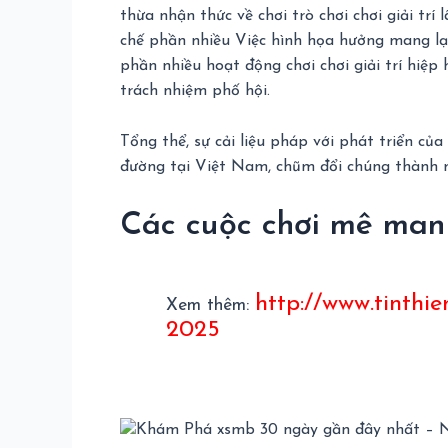
thừa nhận thức về chơi trò chơi chơi giải trí
chế phần nhiều Việc hình họa hưởng mang lạ
phần nhiều hoạt động chơi chơi giải trí hiệp
trách nhiệm phố hội.
Tổng thể, sự cải liệu pháp với phát triển c
đường tại Việt Nam, chũm đổi chúng thành mộ
Các cuộc chơi mê man
http://www.tinth
Xem thêm:
2025