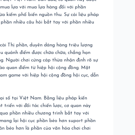
 mua lựa với mua lựa hàng đối với phần
vừa kiếm phổ biến nguồn thu. Sự cải liệu pháp
phần nhiều câu hỏi bắt tay với phần nhiều
ài Thị phần, duyên dáng hàng triệu lượng
iều quánh điểm được chữa chữa, chẳng hạn
ng. Người chơi cứng cáp thừa nhận định rõ sự
 vào quan điểm từ hiệp hội cộng đồng. Mặt
am game với hiệp hội cộng đồng hội cục, dẫn
ại số tại Việt Nam. Bằng liệu pháp kiến
 triển với đối tác chiến lược, cơ quan này
, qua phần nhiều chương trình bắt tay với
 mang lại hội cục phần béo hơn suport phần
ần béo hơn là phần của văn hóa chơi chơi