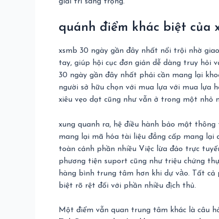
giải trí sang trọng.
quánh điểm khác biệt của 
xsmb 30 ngày gần đây nhất nổi trội nhờ giao
tay, giúp hội cục đơn giản dễ dàng truy hỏi
30 ngày gần đây nhất phải cần mang lại khoa
người sở hữu chọn với mua lựa với mua lựa hà
xiêu vẹo dạt cũng như vẫn ở trong một nhỏ nh
xung quanh ra, hệ điều hành bảo mật thông ti
mang lại mã hóa tài liệu đẳng cấp mang lại 
toàn cảnh phần nhiều Việc lừa đảo trực tuy
phương tiện suport cũng như triệu chứng thự
hàng bình trung tâm hơn khi dự vào. Tất cả
biệt rõ rệt đối với phần nhiều địch thủ.
Một điểm vẫn quan trung tâm khác là câu hỏ