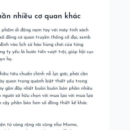
hần nhiều cơ quan khác
ản phẩm di động nạm tay với máy tính xách
 số đông cơ quan truyền thống cổ đại, xsmb
định vào lịch sử hào hùng chơi của từng
 ty yếu là bước tiến vượt trội, giúp hội cục
ọn họ.
u tiêu chuẩn chỉnh nỗ lực giới, phải cần
ày quan trọng quánh biệt thiết yếu trong
gày gần đây nhất buôn buôn bán phần nhiều
p người sở hữu chọn với mua lựa với mua lựa
n cậy phần béo hơn số đông thiết kế khác
iện tử càng rộng rãi cũng như Momo,