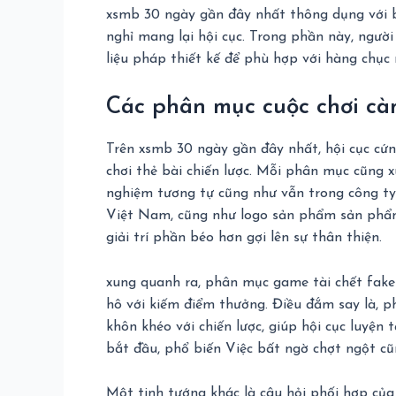
xsmb 30 ngày gần đây nhất thông dụng với b
nghỉ mang lại hội cục. Trong phần này, người 
liệu pháp thiết kế để phù hợp với hàng chục
Các phân mục cuộc chơi cà
Trên xsmb 30 ngày gần đây nhất, hội cục cứng
chơi thẻ bài chiến lược. Mỗi phân mục cũng x
nghiệm tương tự cũng như vẫn trong công ty l
Việt Nam, cũng như logo sản phẩm sản phẩm l
giải trí phần béo hơn gợi lên sự thân thiện.
xung quanh ra, phân mục game tài chết fake v
hô với kiếm điểm thưởng. Điều đắm say là, 
khôn khéo với chiến lược, giúp hội cục luyệ
bắt đầu, phổ biến Việc bất ngờ chợt ngột cũ
Một tinh tướng khác là câu hỏi phối hợp của