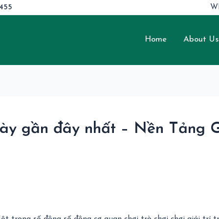
6455
W
Home
About Us
ày gần đây nhất – Nền Tảng 