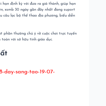
ới hạn định kỳ với đưa ra giá thành, giúp hạn
iện, xsmb 30 ngày gần đây nhất đang suport
u câu lạc bộ thể thao địa phương, biểu diễn
t phần thường chú ý về cuộc chơi trực tuyến
toàn với sở hữu tính giáo dục.
ất
8-day-sang-tao-19-07-