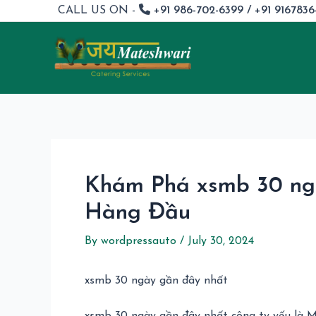
Skip
Post
CALL US ON -
+91 986-702-6399 / +91 916783
to
navigation
content
Khám Phá xsmb 30 ng
Hàng Đầu
By
wordpressauto
/
July 30, 2024
xsmb 30 ngày gần đây nhất