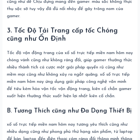
cũng như dễ Chịu đựng mang đến gamer. màu sắc không thực
thụ sặc sỡ tuy vậy đã đủ nổi nhảy để gây trông nom của
gamer.
3. Tốc Độ Tải Trang cấp tốc Chóng
cũng như Ổn Định
Tốc độ vận động trang của xổ số trực tiếp miền nam hôm nay
chóng vánh cũng như không ráng đổi, giúp gamer thưởng thức
nhiều thành tích cá cược một giải pháp quyến rũ cũng như
mềm mại cũng như không xảy ra ngắt quãng. xổ số trực tiếp
miền nam hôm nay ứng dụng giải pháp công nghệ văn minh
để tiêu kém hóa vận tốc vận động trang, kiên cố chắn gamer
xuất hiện thưởng thức xuất hiện lợi nhất kiên cố chắn.
B. Tương Thích cũng như Đa Dạng Thiết Bị
xổ số trực tiếp miền nam hôm nay tương yêu thích cũng như
nhiều dạng cũng như phong phú thứ hạng sản phẩm, từ laptop
để bàn, laptop đến điện thoại cảm ráng đổi thông minh thông