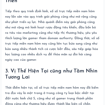
Triển
Tiếp theo quy trình định hình, xổ số trực tiếp miền nam hôm
nay lấn sân vào quy trình giải phóng cũng như mở rộng cũng
như phát triển uy lực. Nhà quánh điểm này giải phóng cũng
như mở rộng mô hình hoạt rượu động tiêu khiển, đầu bốn bỏ
ra tiêu vào marketing cũng như tiếp thị thương hiệu, yêu yêu
thích lượng lớn gamer tham domain authority. Đồng thời, xổ số
trực tiếp miền nam hôm nay cũng liên tục bửa sung cũng như
bửa sung nhiều thành tích cá cược bắt đầu, sâu tiếp giáp hóa
học lượng cao nhiều dịch vụ để thỏa mãn sự đòi hỏi càng
ngày cao của gamer.
3. Vị Thế Hiện Tại cũng như Tầm Nhìn
Tương Lai
Thời điểm hiện tại, xổ số trực tiếp miền nam hôm nay đã kiểm
tra địa vày là một trong ở trong công ty loại bậc nhất tại
đất nước hình chữ S, cũng như số gamer trung thành phần
đông cũng như thương hiệu được thành lập kiên cố chắn.