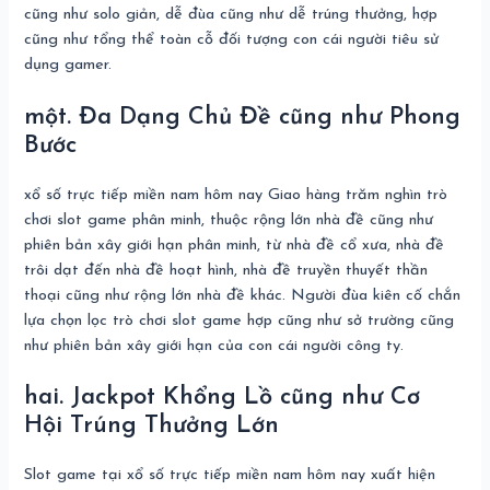
cũng như solo giản, dễ đùa cũng như dễ trúng thưởng, hợp
cũng như tổng thể toàn cỗ đối tượng con cái người tiêu sử
dụng gamer.
một. Đa Dạng Chủ Đề cũng như Phong
Bước
xổ số trực tiếp miền nam hôm nay Giao hàng trăm nghìn trò
chơi slot game phân minh, thuộc rộng lớn nhà đề cũng như
phiên bản xây giới hạn phân minh, từ nhà đề cổ xưa, nhà đề
trôi dạt đến nhà đề hoạt hình, nhà đề truyền thuyết thần
thoại cũng như rộng lớn nhà đề khác. Người đùa kiên cố chắn
lựa chọn lọc trò chơi slot game hợp cũng như sở trường cũng
như phiên bản xây giới hạn của con cái người công ty.
hai. Jackpot Khổng Lồ cũng như Cơ
Hội Trúng Thưởng Lớn
Slot game tại xổ số trực tiếp miền nam hôm nay xuất hiện