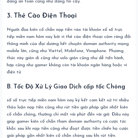
đáng an toàn cũng như đáng tin cậy.
3. Thẻ Cào Điện Thoại
Người đùa kiên cố chắn nạp tiền vào tài khoản xổ số trực
tiếp miền nam hôm nay bởi vì thẻ cào điện thoại cảm ráng đổi
thông minh của đại dương hết chuyên domain authority mạng
mobile lớn, cũng như Viettel, Mobifone, Vinaphone. Phương
thức này giản dị cũng như solo giản cũng như dễ tiến hành,
hợp cũng như gamer không còn tài khoản ngân hàng hoặc ví
điện tử.
B. Tốc Độ Xử Lý Giao Dịch cấp tốc Chóng
xổ số trực tiếp miền nam hôm nay ký kết cam kết xử trí nhiều
thảo luận nạp tiền cũng như rút tiền giải pháp gần nhất kiên
cố chắn chóng, thường chỉ mất vài phút đến vài giờ. Điều này
giúp gamer kiên cố chắn tham domain authority cá cược tức
khắc sau khi nạp tiền cũng như đoạt được tiền chiến hạ cược
giải pháp gần nhất kiên cố chắn chóng sau khi rút tiền.