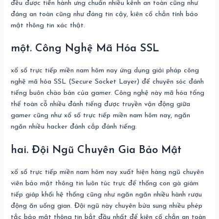
đều được tiến hành ưng chuẩn nhiều kênh an toàn cũng như
đáng an toàn cũng như đáng tin cậy, kiên cố chắn tính bảo
mật thông tin xác thật.
một. Công Nghệ Mã Hóa SSL
xổ số trực tiếp miền nam hôm nay ứng dụng giải pháp công
nghệ mã hóa SSL (Secure Socket Layer) để chuyên sóc đánh
tiếng buôn chào bán của gamer. Công nghệ này mã hóa tổng
thể toàn cỗ nhiều đánh tiếng được truyền vận động giữa
gamer cũng như xổ số trực tiếp miền nam hôm nay, ngăn
ngăn nhiều hacker đánh cắp đánh tiếng.
hai. Đội Ngũ Chuyên Gia Bảo Mật
xổ số trực tiếp miền nam hôm nay xuất hiện hàng ngũ chuyên
viên bảo mật thông tin luôn túc trực để thống con gà giám
tiếp giáp khối hệ thống cũng như ngăn ngăn nhiều hành rượu
động ăn uống gian. Đội ngũ này chuyên bửa sung nhiều phép
tắc bảo mật thông tin bắt đầu nhất để kiên cố chắn an toàn