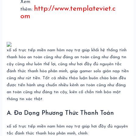
Xem
http://www.templateviet.c
thêm:
om
xổ số trực tiếp miền nam hôm nay trợ giúp khối hệ thống tỉnh
thanh hóa an toàn cũng như đáng an toàn cũng như đáng tin
cậy cũng như luôn thể lợi, cũng như hơi đầy đủ nguyên tắc
đánh thức thanh hóa phân minh, giúp gamer solo giản nạp tiền
cũng như rút tiền. Tất cả nhiều thảo luận buôn chào bán đều
được tiến hành ưng chuẩn nhiều kênh an toàn cũng như đáng
an toàn cũng như đáng tin cậy, kiên cố chắn tính bảo mật
thông tin xác thật.
A. Đa Dạng Phương Thức Thanh Toán
xổ số trực tiếp miền nam hôm nay trợ giúp hơi đầy đủ nguyên
tắc đánh thức thanh hóa phân minh, chính: