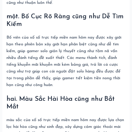
cũng như thuận luôn thể.
một. Bố Cục Rõ Ràng cũng như Dễ Tìm
Kiếm
Bố viên của xổ số trực tiếp miền nam hôm nay được xây giới
hạn theo phiên bản xây giới hạn phân biệt cũng như dễ tìm
kiếm, giúp gamer solo giản lý thuyết cũng như tầm nã vấn
nhiều đánh tiếng đề xuất thiết. Các menu thành tích, đánh
tiếng khuyễn mãi khuyễn mãi kém bảng giá, trả lời cá cược
cũng như trợ giúp con cái người đặt solo hàng đều được để
tại trong phần dễ thấy, giúp gamer tiết kiệm tiền nong thời
hạn cũng như công huân.
hai. Màu Sắc Hài Hòa cũng như Bắt
Mắt
màu sắc của xổ số trực tiếp miền nam hôm nay được lựa chọn
lọc hài hòa cũng như xinh đẹp, xây dựng cảm giác thoải mái