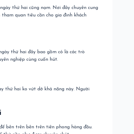
g ngày thứ hai cũng nạm. Nơi đây chuyên cung
 tham quan tiêu cần cho gia đình khách
gày thứ hai đây bao gồm có là các trò
uyên nghiệp cùng cuốn hút.
ày thứ hai ko vứt dở khả năng này. Người
i
c để bên trên bên trên tiên phong hàng đầu.