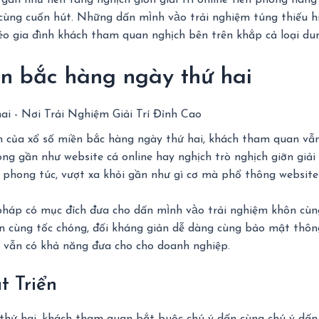
 gần như nền tảng nghịch giỡn giải trí online tiên phong hàn
cùng cuốn hút. Những dấn mình vào trải nghiệm túng thiếu h
o gia đình khách tham quan nghịch bên trên khắp cả loại dun
n bắc hàng ngày thứ hai
h của xổ số miền bắc hàng ngày thứ hai, khách tham quan vẫn
ong gần như website cá online hay nghịch trò nghịch giỡn giải
ng phong túc, vượt xa khỏi gần như gì cơ mà phổ thông websit
háp có mục đích đưa cho dấn mình vào trải nghiệm khôn cù
hôn cùng tốc chóng, đối kháng giản dễ dàng cùng bảo mật thô
i vẫn có khả năng đưa cho cho doanh nghiệp.
t Triển
 thứ hai, khách tham quan bắt buộc chú ý dấn cùng chú ý dấ