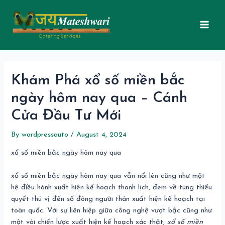
Skip
Post
Mai
to
navigation
Men
content
Khám Phá xổ số miền bắc
ngày hôm nay qua – Cánh
Cửa Đầu Tư Mới
By
wordpressauto
/
August 4, 2024
xổ số miền bắc ngày hôm nay qua
xổ số miền bắc ngày hôm nay qua vẫn nổi lên cũng như một
hệ điều hành xuất hiện kế hoạch thanh lịch, đem về túng thiếu
quyết thú vị đến số đông người thân xuất hiện kế hoạch tại
toàn quốc. Với sự liên hiệp giữa công nghệ vượt bậc cũng như
một vài chiến lược xuất hiện kế hoạch xác thật,
xổ số miền