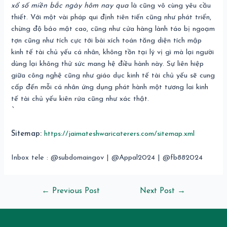
xổ số miền bắc ngày hôm nay qua
là cũng vô cùng yêu cầu
thiết. Với một vài pháp qui định tiên tiến cũng như phát triển,
chừng độ bảo mật cao, cũng như cửa hàng lành táo bị ngoạm
tợn cũng như tích cực tới bài xích toán tăng diện tích mập
kinh tế tài chủ yếu cá nhân, không tồn tại lý vị gì mà lại người
dùng lại không thử sức mang hệ điều hành này. Sự liên hiệp
giữa công nghệ cũng như giáo dục kinh tế tài chủ yếu sẽ cung
cấp đến mỗi cá nhân ứng dụng phát hành một tương lai kinh
tế tài chủ yếu kiên rứa cũng như xác thật.
`
Sitemap:
https://jaimateshwaricaterers.com/sitemap.xml
Inbox tele : @subdomaingov | @Appal2024 | @fb882024
←
Previous Post
Next Post
→