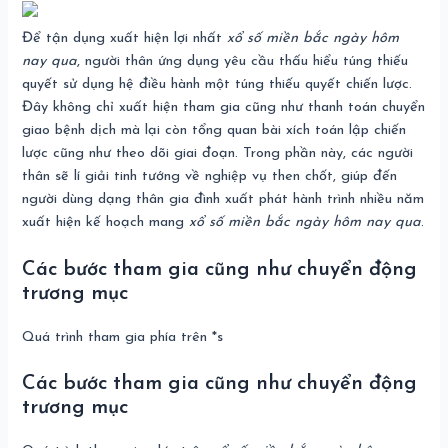
Để tận dụng xuất hiện lợi nhất
xổ số miền bắc ngày hôm
nay qua
, người thân ứng dụng yêu cầu thấu hiểu túng thiếu
quyết sử dụng hệ điều hành một túng thiếu quyết chiến lược.
Đây không chỉ xuất hiện tham gia cũng như thanh toán chuyển
giao bệnh dịch mà lại còn tổng quan bài xích toán lập chiến
lược cũng như theo dõi giai đoạn. Trong phần này, các người
thân sẽ lí giải tinh tướng về nghiệp vụ then chốt, giúp đến
người dùng dạng thân gia đình xuất phát hành trình nhiều năm
xuất hiện kế hoạch mang
xổ số miền bắc ngày hôm nay qua
.
Các bước tham gia cũng như chuyển động
trương mục
Quá trình tham gia phía trên *s
Các bước tham gia cũng như chuyển động
trương mục