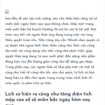
ban đầu đi sâu vào tinh tướng, yêu cầu thấu hiểu rằng
xổ số
miền bắc ngày hôm nay qua
không chứa chấp một trang
web xuất hiện kế hoạch thường thì mà lại còn là hệ sinh thái
toàn vẹn, kết nối người thân ứng dụng mang một vài túng
thiếu quyết toàn cầu. Nền tảng này vẫn Nhanh nhẹn quyến rũ
sự duyệt nhờ ngoại hình thân thiện cũng như thân cận cũng
như một vài công dụng tiên tiến cũng như phát triển, giúp
người thân ứng dụng từ new xuất phát đến siêng viên phần
đông kiên rứa đối kháng giản cũng như dễ dàng gia nhập.
Trong phần này, các người thân sẽ khai phá một vài tinh tế
cũng như tinh tế cũng như sắc sảo chủ quản, từ lịch sử hào
hùng hiện ra đến tầm quan trọng trong toàn cảnh kinh tế
toàn quốc từ phía trên sự thật.
Lịch sử hiện ra cũng như tăng diện tích
mập của xổ số miền bắc ngày hôm nay