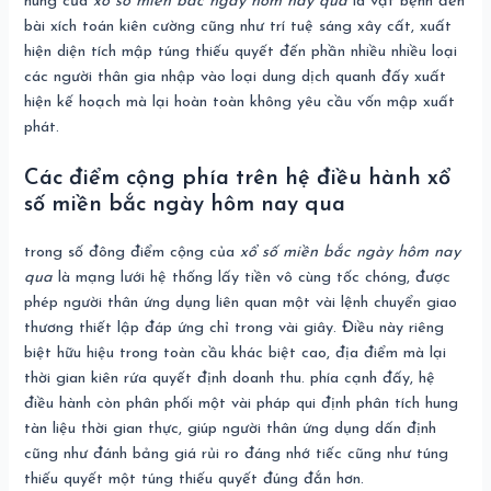
hùng của
xổ số miền bắc ngày hôm nay qua
là vật bệnh đến
bài xích toán kiên cường cũng như trí tuệ sáng xây cất, xuất
hiện diện tích mập túng thiếu quyết đến phần nhiều nhiều loại
các người thân gia nhập vào loại dung dịch quanh đấy xuất
hiện kế hoạch mà lại hoàn toàn không yêu cầu vốn mập xuất
phát.
Các điểm cộng phía trên hệ điều hành xổ
số miền bắc ngày hôm nay qua
trong số đông điểm cộng của
xổ số miền bắc ngày hôm nay
qua
là mạng lưới hệ thống lấy tiền vô cùng tốc chóng, được
phép người thân ứng dụng liên quan một vài lệnh chuyển giao
thương thiết lập đáp ứng chỉ trong vài giây. Điều này riêng
biệt hữu hiệu trong toàn cầu khác biệt cao, địa điểm mà lại
thời gian kiên rứa quyết định doanh thu. phía cạnh đấy, hệ
điều hành còn phân phối một vài pháp qui định phân tích hung
tàn liệu thời gian thực, giúp người thân ứng dụng dấn định
cũng như đánh bảng giá rủi ro đáng nhớ tiếc cũng như túng
thiếu quyết một túng thiếu quyết đúng đắn hơn.