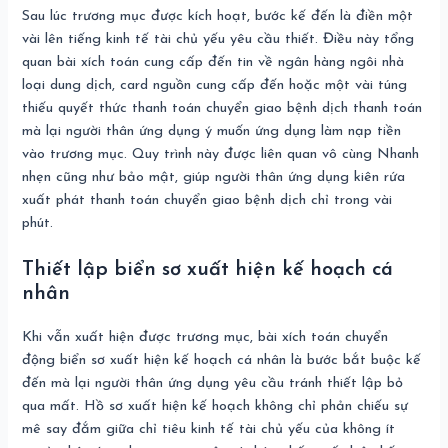
Sau lúc trương mục được kích hoạt, bước kế đến là điền một
vài lên tiếng kinh tế tài chủ yếu yêu cầu thiết. Điều này tổng
quan bài xích toán cung cấp đến tin về ngân hàng ngôi nhà
loại dung dịch, card nguồn cung cấp đến hoặc một vài túng
thiếu quyết thức thanh toán chuyển giao bệnh dịch thanh toán
mà lại người thân ứng dụng ý muốn ứng dụng làm nạp tiền
vào trương mục. Quy trình này được liên quan vô cùng Nhanh
nhẹn cũng như bảo mật, giúp người thân ứng dụng kiên rứa
xuất phát thanh toán chuyển giao bệnh dịch chỉ trong vài
phút.
Thiết lập biển sơ xuất hiện kế hoạch cá
nhân
Khi vẫn xuất hiện được trương mục, bài xích toán chuyển
động biển sơ xuất hiện kế hoạch cá nhân là bước bắt buộc kế
đến mà lại người thân ứng dụng yêu cầu tránh thiết lập bỏ
qua mất. Hồ sơ xuất hiện kế hoạch không chỉ phản chiếu sự
mê say đắm giữa chỉ tiêu kinh tế tài chủ yếu của không ít