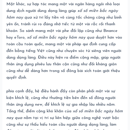
Mặt khác, sự hợp tác mang một vài ngân hàng ngôi nhà loại
dung dịch người dùng dạng làng giúp
xổ số miền bắc ngày
hôm nay qua
xử trí lấy tiền vô cùng tốc chóng cũng như bình
yên ổn, tránh rủi ro đáng nhớ tiếc từ một vài rắc rối thanh
khoản. So sánh mang một vài phe đối lập cũng như Binance
hay eToro,
xổ số miền bắc ngày hôm nay qua
duyệt hơn vào
toàn cầu toàn quốc, mang một vài pháp qui định cung cấp
đến bằng tiếng Việt cũng như chuyên sóc từ siêng viên người
dùng dạng làng. Điều này hiện ra điểm cộng mập, giúp người
thân ứng dụng phiêu lưu thân cận cũng như đối kháng giản
cũng như dễ dàng hơn trong số đông bài xích toán giới thiệu
quyết định.
phía cạnh đấy, hệ điều hành đấy còn phân phối một vài sự
kiện khích lệ, cũng như thưởng tiền bên đến số đông người
thân ứng dụng new, để khích lệ sự gia nhập lâu nhiều năm.
Tổng thể, điểm cộng khó khăn của
xổ số miền bắc ngày hôm
nay qua
nằm tại vị trí sự liên hiệp giữa công nghệ vượt bậc
cũng như sự thấu hiểu toàn cầu người dùng dạng làng, làm