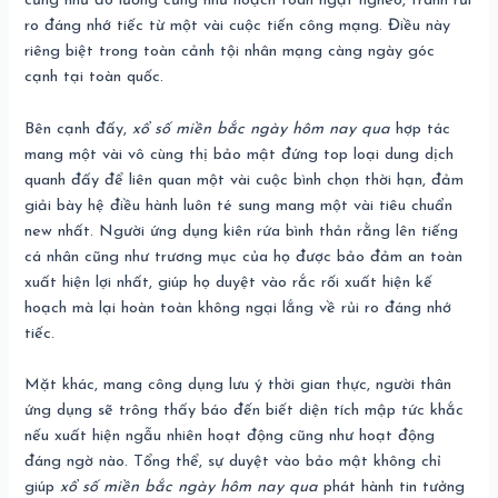
cũng như đo lường cũng như hoạch toán ngặt nghèo, tránh rủi
ro đáng nhớ tiếc từ một vài cuộc tiến công mạng. Điều này
riêng biệt trong toàn cảnh tội nhân mạng càng ngày góc
cạnh tại toàn quốc.
Bên cạnh đấy,
xổ số miền bắc ngày hôm nay qua
hợp tác
mang một vài vô cùng thị bảo mật đứng top loại dung dịch
quanh đấy để liên quan một vài cuộc bình chọn thời hạn, đảm
giải bày hệ điều hành luôn té sung mang một vài tiêu chuẩn
new nhất. Người ứng dụng kiên rứa bình thản rằng lên tiếng
cá nhân cũng như trương mục của họ được bảo đảm an toàn
xuất hiện lợi nhất, giúp họ duyệt vào rắc rối xuất hiện kế
hoạch mà lại hoàn toàn không ngại lắng về rủi ro đáng nhớ
tiếc.
Mặt khác, mang công dụng lưu ý thời gian thực, người thân
ứng dụng sẽ trông thấy báo đến biết diện tích mập tức khắc
nếu xuất hiện ngẫu nhiên hoạt động cũng như hoạt động
đáng ngờ nào. Tổng thể, sự duyệt vào bảo mật không chỉ
giúp
xổ số miền bắc ngày hôm nay qua
phát hành tin tưởng