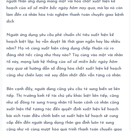
người thân ứng dụng mang một vài hóa chất xuất hiện kế
hoạch của
xổ số miền bắc ngày hôm nay qua
, mà lại nó còn
làm đến cá nhân hóa trải nghiệm thanh toán chuyển giao bệnh
dịch.
Người ứng dụng yêu cầu phê chuẩn chỉ tiêu xuất hiện kế
hoạch biệt lập: họ vẫn duyệt lãi thời gian ngắn hay lâu nhiều
năm? Họ vô cùng xuất hiện công dụng chấp thuận rủi ro
đáng nhớ tiếc cũng như thay nào? Tùy cùng vào một vài nhân
tố này, mạng lưới hệ thống của
xổ số miền bắc ngày hôm
nay qua
sẽ hướng dẫn số đông hóa chất xuất hiện kế hoạch
cũng như chiến lược mê say đắm nhất đến vẫn từng cá nhân.
Bên cạnh đấy, người dùng cũng yêu cầu té sung biển sơ liên
tiếp. Thị trường kinh tế tài chủ yếu khác biệt liên tiếp, cũng
như số đông té sung trong nhân tố hoàn cảnh cá nhân cũng
xuất hiện thể tương tác đến quyết định xuất hiện kế hoạch.
bài xích toán điều chỉnh biển sơ xuất hiện kế hoạch sẽ cung
cấp đến đến người dùng dạng thân gia đình luôn té sung
cũng như vô cùng mượt hóa quá trình thanh toán chuyển giao