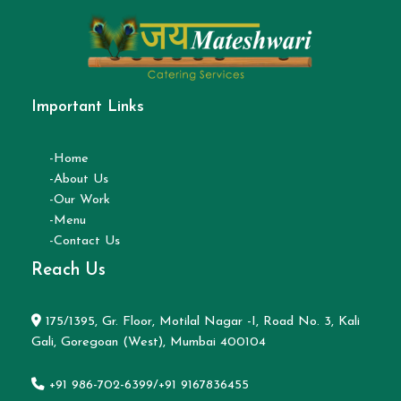
Important Links
-Home
-About Us
-Our Work
-Menu
-Contact Us
Reach Us
175/1395, Gr. Floor, Motilal Nagar -I, Road No. 3, Kali
Gali, Goregoan (West), Mumbai 400104
+91 986-702-6399/+91 9167836455