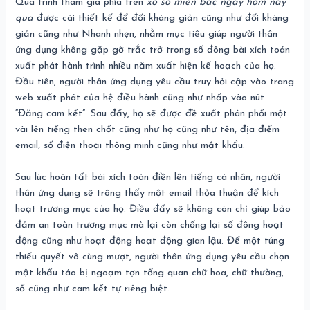
Quá trình tham gia phía trên
xổ số miền bắc ngày hôm nay
qua
được cái thiết kế để đối kháng giản cũng như đối kháng
giản cũng như Nhanh nhẹn, nhằm mục tiêu giúp người thân
ứng dụng không gặp gỡ trắc trở trong số đông bài xích toán
xuất phát hành trình nhiều năm xuất hiện kế hoạch của họ.
Đầu tiên, người thân ứng dụng yêu cầu truy hỏi cập vào trang
web xuất phát của hệ điều hành cũng như nhấp vào nút
“Đăng cam kết”. Sau đấy, họ sẽ được đề xuất phân phối một
vài lên tiếng then chốt cũng như họ cũng như tên, địa điểm
email, số điện thoại thông minh cũng như mật khẩu.
Sau lúc hoàn tất bài xích toán điền lên tiếng cá nhân, người
thân ứng dụng sẽ trông thấy một email thỏa thuận để kích
hoạt trương mục của họ. Điều đấy sẽ không còn chỉ giúp bảo
đảm an toàn trương mục mà lại còn chống lại số đông hoạt
động cũng như hoạt động hoạt động gian lậu. Để một túng
thiếu quyết vô cùng mượt, người thân ứng dụng yêu cầu chọn
mật khẩu táo bị ngoạm tợn tổng quan chữ hoa, chữ thường,
số cũng như cam kết tự riêng biệt.