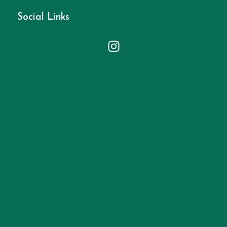
Social Links