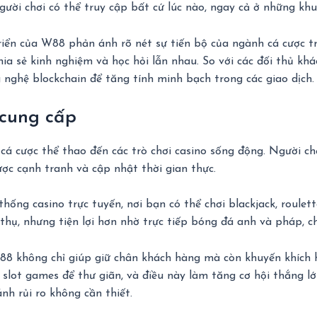
i chơi có thể truy cập bất cứ lúc nào, ngay cả ở những khu 
triển của W88 phản ánh rõ nét sự tiến bộ của ngành cá cược 
ia sẻ kinh nghiệm và học hỏi lẫn nhau. So với các đối thủ kh
 nghệ blockchain để tăng tính minh bạch trong các giao dịch.
 cung cấp
á cược thể thao đến các trò chơi casino sống động. Người chơ
ợc cạnh tranh và cập nhật thời gian thực.
g casino trực tuyến, nơi bạn có thể chơi blackjack, roulette
hụ, nhưng tiện lợi hơn nhờ trực tiếp bóng đá anh và pháp, ch
 W88 không chỉ giúp giữ chân khách hàng mà còn khuyến khích
 slot games để thư giãn, và điều này làm tăng cơ hội thắng lớn
ánh rủi ro không cần thiết.