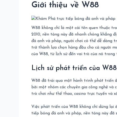
Giới thiệu về W88
W88 không chỉ là một cái tên quen thuộc tro
2010, nền tảng này đã nhanh chóng khẳng đị
đá anh và pháp, người chơi có thể dễ dàng t
trở thành lựa chọn hàng đầu cho cả người mớ
của W88, từ lịch sử đến vai trò của nó trong 
Lịch sử phát triển của W88
W88 đã trải qua một hành trình phát triển ấ
bởi một nhóm các chuyên gia công nghệ và cá
trò chơi như thể thao, casino trực tuyến và 
Việc phát triển của W88 không chỉ dừng lại ở
tiếp bóng đá anh và pháp, nền tảng này đã s