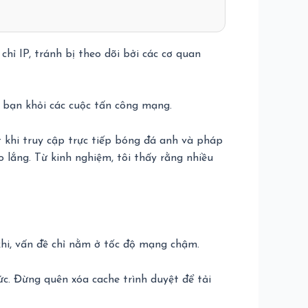
hỉ IP, tránh bị theo dõi bởi các cơ quan
a bạn khỏi các cuộc tấn công mạng.
 khi truy cập trực tiếp bóng đá anh và pháp
 lắng. Từ kinh nghiệm, tôi thấy rằng nhiều
 khi, vấn đề chỉ nằm ở tốc độ mạng chậm.
ức. Đừng quên xóa cache trình duyệt để tải