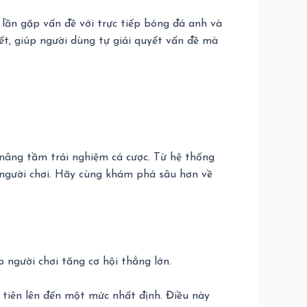
i lần gặp vấn đề với trực tiếp bóng đá anh và
iết, giúp người dùng tự giải quyết vấn đề mà
 nâng tầm trải nghiệm cá cược. Từ hệ thống
 người chơi. Hãy cùng khám phá sâu hơn về
 người chơi tăng cơ hội thắng lớn.
 tiên lên đến một mức nhất định. Điều này