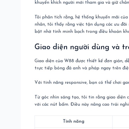
khuyến khích người mới tham gia và giữ chân
Tôi phân tích rằng, hệ thống khuyến mãi của
nhân, tôi thấy rằng việc tận dụng các ưu đãi
bật nhờ tính minh bạch trong điều khoản kh
Giao diện người dùng và t
Giao diện của W88 được thiết kế đơn giản, d
trực tiếp bóng đá anh và pháp ngay trên điệ
Với tính năng responsive, bạn có thể chơi ga
Từ góc nhìn sáng tạo, tôi tin rằng giao diệ
với các nút bấm. Điều này nâng cao trải ngh
Tính năng