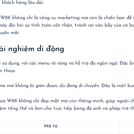
 khách hàng lâu dài.
 W88 không chỉ là công cụ marketing mà còn là chiến lược để 
 này đòi hỏi sự tính toán cẩn thận, tránh rơi vào bẫy của cờ b
uyến mãi.
rải nghiệm di động
ễ sử dụng, với các menu rõ ràng và hỗ trợ đa ngôn ngữ. Đặc b
n thoại.
me mà không bị gián đoạn, dù đang di chuyển. Đây là một bước
n của W88 không chỉ đẹp mắt mà còn thông minh, giúp người ch
iệm tổng thể và làm cho trực tiếp bóng đá anh và pháp trở t
Mô tả