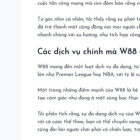
cuộc tấn công mạng mà còn đảm bảo rằng ngườ
Từ góc nhìn cá nhân, tôi thấy rằng sự phát 
đã trở thành một cộng đồng nơi mọi người ch
nhanh chóng với xu hướng, như tích hợp công
Các dịch vụ chính mà W88
W88 mang đến một loạt dịch vụ đa dạng, từ c
lớn như Premier League hay NBA, với tỷ lệ cư
Một trong những điểm mạnh của W88 là hệ thốn
tạo cảm giác như đang ở một sòng bạc thực t
Tôi phân tích rằng, sự đa dạng dịch vụ của
với cá cược thể thao, bạn có thể chuyển sang
cũng đòi hỏi người chơi phải có chiến lược, tr