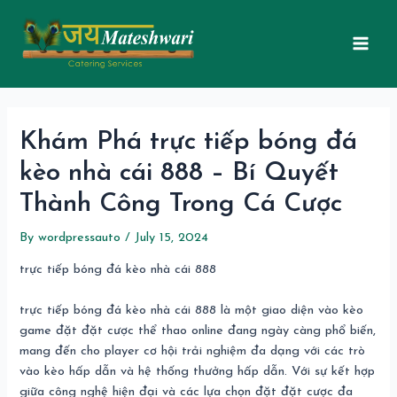
Skip
Post
Mai
to
navigation
Men
content
Khám Phá trực tiếp bóng đá
kèo nhà cái 888 – Bí Quyết
Thành Công Trong Cá Cược
By
wordpressauto
/
July 15, 2024
trực tiếp bóng đá kèo nhà cái 888
trực tiếp bóng đá kèo nhà cái 888 là một giao diện vào kèo
game đặt đặt cược thể thao online đang ngày càng phổ biến,
mang đến cho player cơ hội trải nghiệm đa dạng với các trò
vào kèo hấp dẫn và hệ thống thưởng hấp dẫn. Với sự kết hợp
giữa công nghệ hiện đại và các lựa chọn đặt đặt cược đa