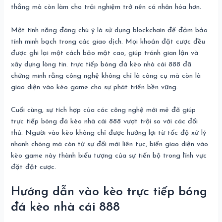
thắng mà còn làm cho trải nghiệm trở nên cá nhân hóa hơn.
Một tính năng đáng chú ý là sử dụng blockchain để đảm bảo
tính minh bạch trong các giao dịch. Mọi khoản đặt cược đều
được ghi lại một cách bảo mật cao, giúp tránh gian lận và
xây dựng lòng tin. trực tiếp bóng đá kèo nhà cái 888 đã
chứng minh rằng công nghệ không chỉ là công cụ mà còn là
giao diện vào kèo game cho sự phát triển bền vững.
Cuối cùng, sự tích hợp của các công nghệ mới mẻ đã giúp
trực tiếp bóng đá kèo nhà cái 888 vượt trội so với các đối
thủ. Người vào kèo không chỉ được hưởng lợi từ tốc độ xử lý
nhanh chóng mà còn từ sự đổi mới liên tục, biến giao diện vào
kèo game này thành biểu tượng của sự tiến bộ trong lĩnh vực
đặt đặt cược.
Hướng dẫn vào kèo trực tiếp bóng
đá kèo nhà cái 888