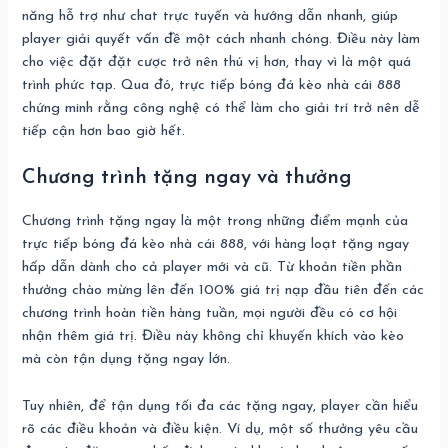
năng hỗ trợ như chat trực tuyến và hướng dẫn nhanh, giúp
player giải quyết vấn đề một cách nhanh chóng. Điều này làm
cho việc đặt đặt cược trở nên thú vị hơn, thay vì là một quá
trình phức tạp. Qua đó, trực tiếp bóng đá kèo nhà cái 888
chứng minh rằng công nghệ có thể làm cho giải trí trở nên dễ
tiếp cận hơn bao giờ hết.
Chương trình tặng ngay và thưởng
Chương trình tặng ngay là một trong những điểm mạnh của
trực tiếp bóng đá kèo nhà cái 888, với hàng loạt tặng ngay
hấp dẫn dành cho cả player mới và cũ. Từ khoản tiền phần
thưởng chào mừng lên đến 100% giá trị nạp đầu tiên đến các
chương trình hoàn tiền hàng tuần, mọi người đều có cơ hội
nhận thêm giá trị. Điều này không chỉ khuyến khích vào kèo
mà còn tận dụng tặng ngay lớn.
Tuy nhiên, để tận dụng tối đa các tặng ngay, player cần hiểu
rõ các điều khoản và điều kiện. Ví dụ, một số thưởng yêu cầu