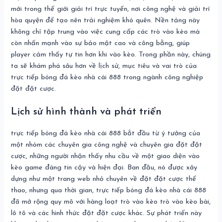
mới trong thế giới giải trí trực tuyến, nơi công nghệ và giải trí
hòa quyện để tạo nên trải nghiệm khó quên. Nền tảng này
không chỉ tập trung vào việc cung cấp các trò vào kèo mà
còn nhấn mạnh vào sự bảo mật cao và công bằng, giúp
player cảm thấy tự tin hơn khi vào kèo. Trong phần này, chúng
ta sẽ khám phá sâu hơn về lịch sử, mục tiêu và vai trò của
trực tiếp bóng đá kèo nhà cái 888 trong ngành công nghiệp
đặt đặt cược.
Lịch sử hình thành và phát triển
trực tiếp bóng đá kèo nhà cái 888 bắt đầu từ ý tưởng của
một nhóm các chuyên gia công nghệ và chuyên gia đặt đặt
cược, những người nhận thấy nhu cầu về một giao diện vào
kèo game đáng tin cậy và hiện đại. Ban đầu, nó được xây
dựng như một trang web nhỏ chuyên về đặt đặt cược thể
thao, nhưng qua thời gian, trực tiếp bóng đá kèo nhà cái 888
đã mở rộng quy mô với hàng loạt trò vào kèo trò vào kèo bài,
lô tô và các hình thức đặt đặt cược khác. Sự phát triển này