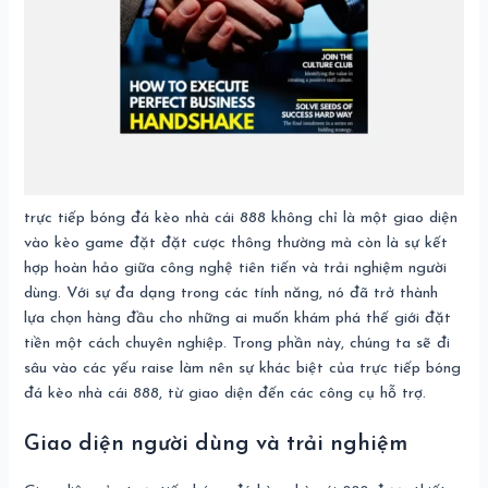
trực tiếp bóng đá kèo nhà cái 888 không chỉ là một giao diện
vào kèo game đặt đặt cược thông thường mà còn là sự kết
hợp hoàn hảo giữa công nghệ tiên tiến và trải nghiệm người
dùng. Với sự đa dạng trong các tính năng, nó đã trở thành
lựa chọn hàng đầu cho những ai muốn khám phá thế giới đặt
tiền một cách chuyên nghiệp. Trong phần này, chúng ta sẽ đi
sâu vào các yếu raise làm nên sự khác biệt của trực tiếp bóng
đá kèo nhà cái 888, từ giao diện đến các công cụ hỗ trợ.
Giao diện người dùng và trải nghiệm