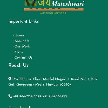
Important Links
-Home
-About Us
-Our Work
-Menu
-Contact Us
Reach Us
175/1395, Gr. Floor, Motilal Nagar -I, Road No. 3, Kali
Gali, Goregoan (West), Mumbai 400104
+91 986-702-6399/+91 9167836455