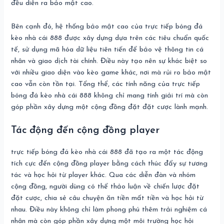
đều diễn ra bảo mật cao.
Bên cạnh đó, hệ thống bảo mật cao của trực tiếp bóng đá
kèo nhà cái 888 được xây dựng dựa trên các tiêu chuẩn quốc
tế, sử dụng mã hóa dữ liệu tiên tiến để bảo vệ thông tin cá
nhân và giao dịch tài chính. Điều này tạo nên sự khác biệt so
với nhiều giao diện vào kèo game khác, nơi mà rủi ro bảo mật
cao vẫn còn tồn tại. Tổng thể, các tính năng của trực tiếp
bóng đá kèo nhà cái 888 không chỉ mang tính giải trí mà còn
góp phần xây dựng một cộng đồng đặt đặt cược lành mạnh.
Tác động đến cộng đồng player
trực tiếp bóng đá kèo nhà cái 888 đã tạo ra một tác động
tích cực đến cộng đồng player bằng cách thúc đẩy sự tương
tác và học hỏi từ player khác. Qua các diễn đàn và nhóm
cộng đồng, người dùng có thể thảo luận về chiến lược đặt
đặt cược, chia sẻ câu chuyện ăn tiền mất tiền và học hỏi từ
nhau. Điều này không chỉ làm phong phú thêm trải nghiệm cá
nhân mà còn góp phần xây dựng một môi trường học hỏi