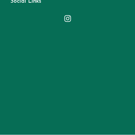
Social Links