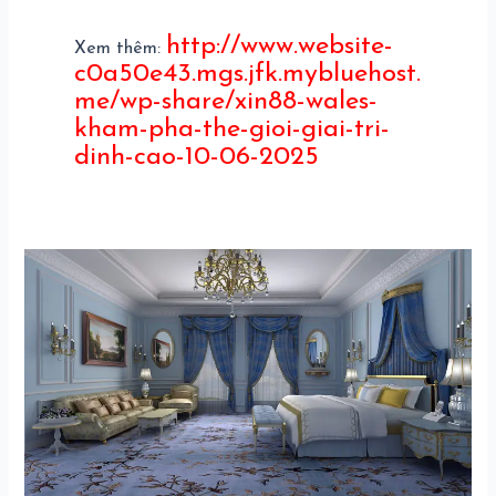
http://www.website-
Xem thêm:
c0a50e43.mgs.jfk.mybluehost.
me/wp-share/xin88-wales-
kham-pha-the-gioi-giai-tri-
dinh-cao-10-06-2025