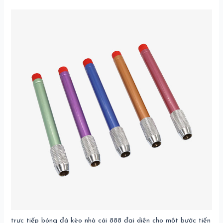
trực tiếp bóng đá kèo nhà cái 888 đại diện cho một bước tiến