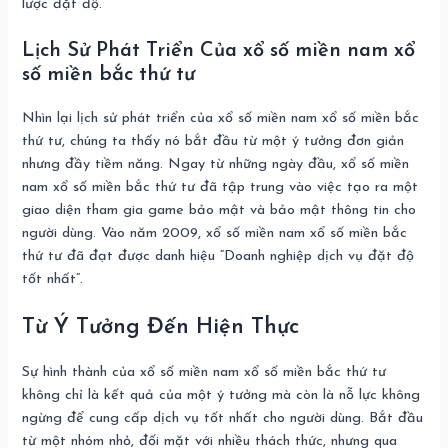
lược đặt độ.
Lịch Sử Phát Triển Của xổ số miền nam xổ
số miền bắc thứ tư
Nhìn lại lịch sử phát triển của xổ số miền nam xổ số miền bắc
thứ tư, chúng ta thấy nó bắt đầu từ một ý tưởng đơn giản
nhưng đầy tiềm năng. Ngay từ những ngày đầu, xổ số miền
nam xổ số miền bắc thứ tư đã tập trung vào việc tạo ra một
giao diện tham gia game bảo mật và bảo mật thông tin cho
người dùng. Vào năm 2009, xổ số miền nam xổ số miền bắc
thứ tư đã đạt được danh hiệu “Doanh nghiệp dịch vụ đặt độ
tốt nhất”.
Từ Ý Tưởng Đến Hiện Thực
Sự hình thành của xổ số miền nam xổ số miền bắc thứ tư
không chỉ là kết quả của một ý tưởng mà còn là nỗ lực không
ngừng để cung cấp dịch vụ tốt nhất cho người dùng. Bắt đầu
từ một nhóm nhỏ, đối mặt với nhiều thách thức, nhưng qua