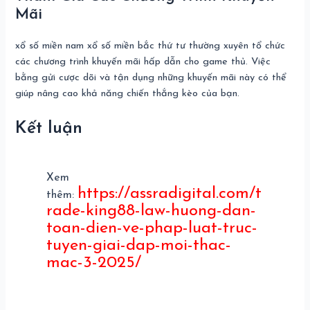
Mãi
xổ số miền nam xổ số miền bắc thứ tư thường xuyên tổ chức
các chương trình khuyến mãi hấp dẫn cho game thủ. Việc
bằng gửi cược dõi và tận dụng những khuyến mãi này có thể
giúp nâng cao khả năng chiến thắng kèo của bạn.
Kết luận
Xem
https://assradigital.com/t
thêm:
rade-king88-law-huong-dan-
toan-dien-ve-phap-luat-truc-
tuyen-giai-dap-moi-thac-
mac-3-2025/