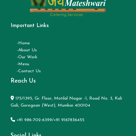
Important Links
-Home
-About Us
-Our Work
-Menu
-Contact Us
Reach Us
175/1395, Gr. Floor, Motilal Nagar -I, Road No. 3, Kali
Gali, Goregoan (West), Mumbai 400104
+91 986-702-6399/+91 9167836455
Social Links