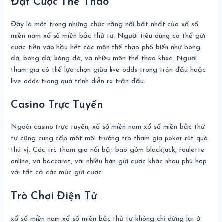
Đặt Cược Thể Thao
Đây là một trong những chức năng nổi bật nhất của xổ số
miền nam xổ số miền bắc thứ tư. Người tiêu dùng có thể gửi
cược tiền vào hầu hết các môn thể thao phổ biến như bóng
đá, bóng đá, bóng đá, và nhiều môn thể thao khác. Người
tham gia có thể lựa chọn giữa live odds trong trận đấu hoặc
live odds trong quá trình diễn ra trận đấu.
Casino Trực Tuyến
Ngoài casino trực tuyến, xổ số miền nam xổ số miền bắc thứ
tư cũng cung cấp một môi trường trò tham gia poker rút quà
thú vị. Các trò tham gia nổi bật bao gồm blackjack, roulette
online, và baccarat, với nhiều bàn gửi cược khác nhau phù hợp
với tất cả các mức gửi cược.
Trò Chơi Điện Tử
xổ số miền nam xổ số miền bắc thứ tư không chỉ dừng lại ở