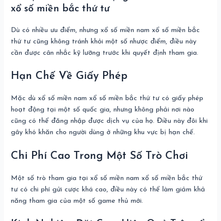
xổ số miền bắc thứ tư
Dù có nhiều ưu điểm, nhưng xổ số miền nam xổ số miền bắc
thứ tư cũng không tránh khỏi một số nhược điểm, điều này
cần được cân nhắc kỹ lưỡng trước khi quyết định tham gia.
Hạn Chế Về Giấy Phép
Mặc dù xổ số miền nam xổ số miền bắc thứ tư có giấy phép
hoạt động tại một số quốc gia, nhưng không phải nơi nào
cũng có thể đăng nhập được dịch vụ của họ. Điều này đôi khi
gây khó khăn cho người dùng ở những khu vực bị hạn chế.
Chi Phí Cao Trong Một Số Trò Chơi
Một số trò tham gia tại xổ số miền nam xổ số miền bắc thứ
tư có chi phí gửi cược khá cao, điều này có thể làm giảm khả
năng tham gia của một số game thủ mới.