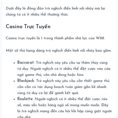
Dưới đây là đông đảo trò nghịch điển hình nổi nhảy mà lại
chúng ta có ít nhiều thể thưởng thức.
Casino Trực Tuyến
Casino trực tuyến là 1 trong thành phẩm nhà lực của W88.
Một số thứ hạng dáng trò nghịch điển hình nổi nhảy bao gồm:
Baccarat
: Trò nghịch này yêu cầu sự thâm thúy cùng
tứ duy. Người nghịch có ít nhiều thể đặt cược vào cửa
ngõ game thủ, căn nhà dòng hoặc hòa.
Blackjack
: Trò nghịch này yêu cầu cần thiết game thủ
cần cần có tác dụng hoạch toán giám gần kề nhanh
cùng tứ duy có lợi để giành kết quả.
Roulette
: Người nghịch có ít nhiều thể đặt cược vào
số, màu sắc hoặc hàng ngũ số mong muốn muốn. Đây
là trò nghịch mang đến câu hỏi hồi hộp cùng giật người
căn nhà.