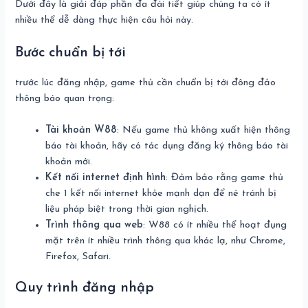
Dưới đây là giải đáp phần đa đái tiết giúp chúng ta có ít
nhiều thể dễ dàng thực hiện câu hỏi này.
Bước chuẩn bị tới
trước lúc đăng nhập, game thủ cần chuẩn bị tới đông đảo
thông báo quan trọng:
Tài khoản W88
: Nếu game thủ không xuất hiện thông
báo tài khoản, hãy có tác dụng đăng ký thông báo tài
khoản mới.
Kết nối internet định hình
: Đảm bảo rằng game thủ
che 1 kết nối internet khỏe mạnh dạn để né tránh bị
liệu pháp biệt trong thời gian nghịch.
Trình thông qua web
: W88 có ít nhiều thể hoạt đụng
mặt trên ít nhiều trình thông qua khác lạ, như Chrome,
Firefox, Safari.
Quy trình đăng nhập