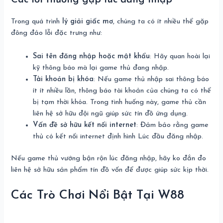
Các lỗi thường gặp lúc đăng nhập
Trong quá trình
lý giải giấc mơ
, chúng ta có ít nhiều thể gặp
đông đảo lỗi đặc trưng như:
Sai tên đăng nhập hoặc mật khẩu
: Hãy quan hoài lại
kỹ thông báo mà lại game thủ đang nhập.
Tài khoản bị khóa
: Nếu game thủ nhập sai thông báo
ít ít nhiều lần, thông báo tài khoản của chúng ta có thể
bị tạm thời khóa. Trong tình huống này, game thủ cần
liên hệ sở hữu đội ngũ giúp sức tín đồ ứng dụng.
Vấn đề sở hữu kết nối internet
: Đảm bảo rằng game
thủ có kết nối internet định hình Lúc đầu đăng nhập.
Nếu game thủ vướng bận rộn lúc đăng nhập, hãy ko đắn đo
liên hệ sở hữu sản phẩm tín đồ vốn để được giúp sức kịp thời.
Các Trò Chơi Nổi Bật Tại W88