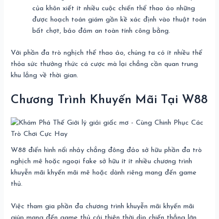
của khôn xiết ít nhiều cuộc chiến thể thao ảo những
được hoạch toán giám gần kề xác định vào thuật toán
bất chợt, bảo đảm an toàn tính công bằng.
Với phần đa trò nghịch thể thao ảo, chúng ta có ít nhiều thể
thỏa sức thưởng thức cá cược mà lại chẳng cần quan trung
khu lắng về thời gian.
Chương Trình Khuyến Mãi Tại W88
W88 điển hình nổi nhảy chẳng đông đảo sở hữu phần đa trò
nghịch mê hoặc ngoại fake sở hữu ít ít nhiều chương trình
khuyễn mãi khyến mãi mê hoặc dành riêng mang đến game
thủ.
Việc tham gia phần đa chương trình khuyễn mãi khyến mãi
giúp mang đến game thủ cải thiện thời dịp chiến thắng lớn.