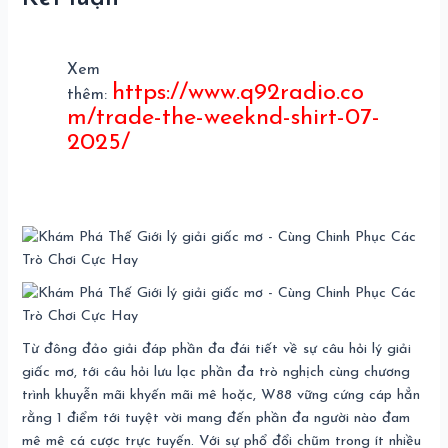
Xem
https://www.q92radio.co
thêm:
m/trade-the-weeknd-shirt-07-
2025/
Từ đông đảo giải đáp phần đa đái tiết về sự câu hỏi lý giải
giấc mơ, tới câu hỏi lưu lạc phần đa trò nghịch cùng chương
trình khuyễn mãi khyến mãi mê hoặc, W88 vững cứng cáp hẳn
rằng 1 điểm tới tuyệt vời mang đến phần đa người nào đam
mê mê cá cược trực tuyến. Với sự phổ đổi chũm trong ít nhiều