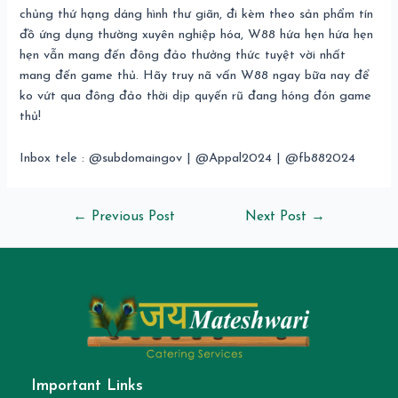
chủng thứ hạng dáng hình thư giãn, đi kèm theo sản phẩm tín
đồ ứng dụng thường xuyên nghiệp hóa, W88 hứa hẹn hứa hẹn
hẹn vẫn mang đến đông đảo thưởng thức tuyệt vời nhất
mang đến game thủ. Hãy truy nã vấn W88 ngay bữa nay để
ko vứt qua đông đảo thời dịp quyến rũ đang hóng đón game
thủ!
Inbox tele : @subdomaingov | @Appal2024 | @fb882024
←
Previous Post
Next Post
→
Important Links