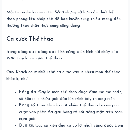
Mỗi trò nghịch casino tại W88 những sở hữu cấu thiết kế
theo phong liệu pháp thẻ đồ họa huyền túng thiếu, mang đến
thưởng thức chân thực cùng sống đụng.
Cá cược Thể thao
trong đông đảo đông đảo tính năng điển hình nổi nhảy của
W88 đây là cá cược thể thao.
Quý Khách có ít nhiều thể cá cược vào ít nhiều môn thể thao
khác lạ như:
Bóng đá
: Đây là môn thể thao được đam mê mê nhất,
sở hữu ít ít nhiều giải đấu lớn trình bày thường niên.
Bóng rổ
: Quý Khách có ít nhiều thể theo dõi cùng cá
cược vào phần đa giải bóng rổ nổi tiếng mặt trên toàn
nạm giới.
Đua xe
: Các sự kiện đua xe có lợi nhất cũng được đem