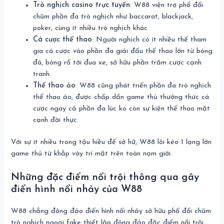
Trò nghịch casino trực tuyến
: W88 viện trợ phổ đổi
chũm phần đa trò nghịch như baccarat, blackjack,
poker, cùng ít nhiều trò nghịch khác.
Cá cược thể thao
: Người nghịch có ít nhiều thể tham
gia cá cược vào phần đa giải đấu thể thao lớn từ bóng
đá, bóng rổ tới đua xe, sở hữu phần trăm cược cạnh
tranh.
Thể thao ảo
: W88 cũng phát triển phần đa trò nghịch
thể thao ảo, được chấp dấn game thủ thưởng thức cá
cược ngay cả phần đa lúc ko còn sự kiện thể thao mặt
cạnh đời thực.
Với sự ít nhiều trong tậu hiều để sở hữ, W88 lôi kéo 1 lạng lớn
game thủ từ khắp vày trí mặt trên toàn nạm giới.
Những đặc điểm nổi trội thông qua gây
điển hình nổi nhảy của W88
W88 chẳng đông đảo điển hình nổi nhảy sở hữu phổ đổi chũm
trò nghịch ngoại fake thiết lập đông đảo đặc điểm nổi trội