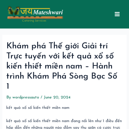
Skip
Post
Mai
to
navigation
Men
content
Khám phá Thế giới Giải trí
Trực tuyến với kết quả xổ số
kiến thiết miền nam – Hành
trình Khám Phá Sòng Bạc Số
1
By
wordpressauto
/
June 20, 2024
kết quả xổ số kiến thiết miền nam
kết quả xổ số kiến thiết miền nam đang nổi lên như 1 điều đến
hấp dẫn đến những người nào đắm say thu giãn cá cược trực