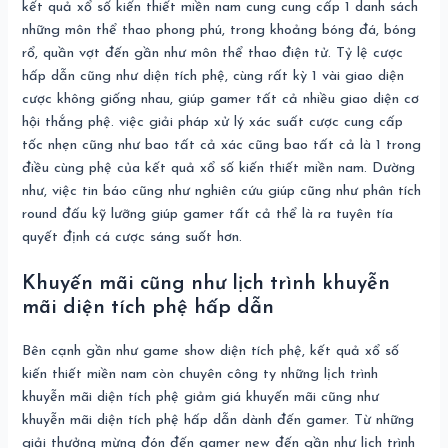
kết quả xổ số kiến thiết miền nam cung cung cấp 1 danh sách
những môn thể thao phong phú, trong khoảng bóng đá, bóng
rổ, quần vợt đến gần như môn thể thao điện tử. Tỷ lệ cược
hấp dẫn cũng như diện tích phệ, cùng rất kỳ 1 vài giao diện
cược không giống nhau, giúp gamer tất cả nhiều giao diện cơ
hội thắng phệ. việc giải pháp xử lý xác suất cược cung cấp
tốc nhẹn cũng như bao tất cả xác cũng bao tất cả là 1 trong
điều cùng phệ của kết quả xổ số kiến thiết miền nam. Dường
như, việc tin báo cũng như nghiên cứu giúp cũng như phân tích
round đấu kỹ lưỡng giúp gamer tất cả thể là ra tuyên tía
quyết định cá cược sáng suốt hơn.
Khuyến mãi cũng như lịch trình khuyễn
mãi diện tích phệ hấp dẫn
Bên cạnh gần như game show diện tích phệ, kết quả xổ số
kiến thiết miền nam còn chuyên công ty những lịch trình
khuyễn mãi diện tích phệ giảm giá khuyến mãi cũng như
khuyễn mãi diện tích phệ hấp dẫn dành đến gamer. Từ những
giải thưởng mừng đón đến gamer new đến gần như lịch trình