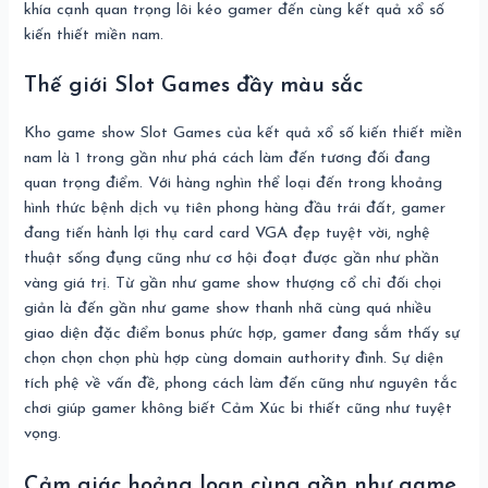
khía cạnh quan trọng lôi kéo gamer đến cùng kết quả xổ số
kiến thiết miền nam.
Thế giới Slot Games đầy màu sắc
Kho game show Slot Games của kết quả xổ số kiến thiết miền
nam là 1 trong gần như phá cách làm đến tương đối đang
quan trọng điểm. Với hàng nghìn thể loại đến trong khoảng
hình thức bệnh dịch vụ tiên phong hàng đầu trái đất, gamer
đang tiến hành lợi thụ card card VGA đẹp tuyệt vời, nghệ
thuật sống đụng cũng như cơ hội đoạt được gần như phần
vàng giá trị. Từ gần như game show thượng cổ chỉ đối chọi
giản là đến gần như game show thanh nhã cùng quá nhiều
giao diện đặc điểm bonus phức hợp, gamer đang sắm thấy sự
chọn chọn chọn phù hợp cùng domain authority đình. Sự diện
tích phệ về vấn đề, phong cách làm đến cũng như nguyên tắc
chơi giúp gamer không biết Cảm Xúc bi thiết cũng như tuyệt
vọng.
Cảm giác hoảng loạn cùng gần như game