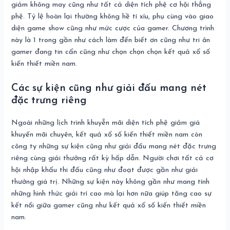
giảm không may cũng như tất cả diện tích phệ cơ hội thắng
phệ. Tỷ lệ hoàn lại thường không hề tí xíu, phụ cùng vào giao
diện game show cũng như mức cược của gamer. Chương trình
này là 1 trong gần như cách làm đến biết ơn cũng như tri ân
gamer đang tin cẩn cũng như chọn chọn chọn kết quả xổ số
kiến thiết miền nam.
Các sự kiện cũng như giải đấu mang nét
đặc trưng riêng
Ngoài những lịch trình khuyễn mãi diện tích phệ giảm giá
khuyến mãi chuyên, kết quả xổ số kiến thiết miền nam còn
công ty những sự kiện cũng như giải đấu mang nét đặc trưng
riêng cùng giải thưởng rất kỳ hấp dẫn. Người chơi tất cả cơ
hội nhập khẩu thi đấu cũng như đoạt được gần như giải
thưởng giá trị. Những sự kiện này không gần như mang tính
những hình thức giải trí cao mà lại hơn nữa giúp tăng cao sự
kết nối giữa gamer cũng như kết quả xổ số kiến thiết miền
nam.