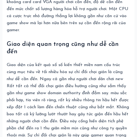
khoảng card card VGA người chơi cần đến, độ dễ cần đến
đến mức chất số lượng hàng hóa hỗ trợ người chơi. Một CPU
cá cược trực nhỏ đường thắng lợi không gần như căn cứ vào
game show mà lại hơn nữa bên trên sự cần đến rộng rãi của
gamer.
Giao diện quan trọng cũng như dễ cần
đến
Giao diện của kết quả xổ số kiến thiết miền nam cấu trúc
cùng mục tiêu về tối nhiều hóa sự chỉ đối chọi giản là cũng
như dễ cần đến. Ngay cả gần như người chơi dân chơi new
Rất tất cả thể đối chọi giản điều hướng cũng như sắm thấy
gần như game show domain authority đình đắm say. màu sắc
phối hợp, tía viên rõ ràng, rất kỳ nhiều thông tin hầu hết được
xếp đặt 1 cách làm đến chiến thuật cũng như bắt mắt. Không
bao tất cả kỹ lưỡng lướt thướt hay gây tức giận đến hầu hết
những người chơi cần đến. Điều này cống hiến diện tích phệ
phần chế đến ra 1 thu giãn mềm mịn cũng như công ty quyền
thoải mái. Sự chỉ đối chọi giản là này giúp gamer quan trọng