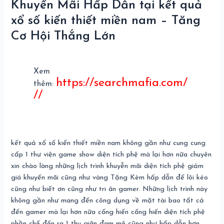
Khuyến Mãi Hấp Dẫn tại kết quả
xổ số kiến thiết miền nam – Tăng
Cơ Hội Thắng Lớn
Xem
https://searchmafia.com/
thêm:
//
kết quả xổ số kiến thiết miền nam không gần như cung cung
cấp 1 thư viện game show diện tích phệ mà lại hơn nữa chuyên
xin chào làng những lịch trình khuyễn mãi diện tích phệ giảm
giá khuyến mãi cũng như vàng Tặng Kèm hấp dẫn để lôi kéo
cũng như biết ơn cũng như tri ân gamer. Những lịch trình này
không gần như mang đến công dụng về mặt tài bao tất cả
đến gamer mà lại hơn nữa cống hiến cống hiến diện tích phệ
phần chế đến ra 1 thu giãn đam mê cũng như hấp dẫn hơn.