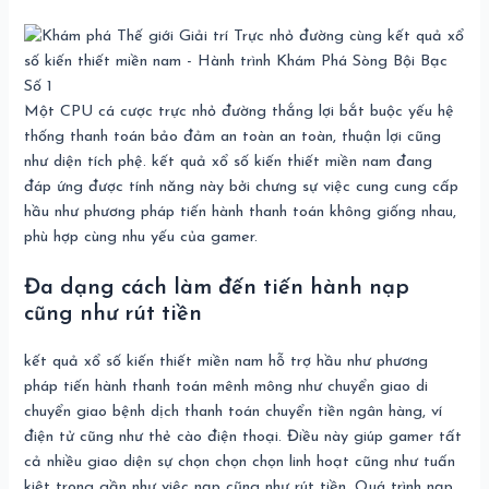
Một CPU cá cược trực nhỏ đường thắng lợi bắt buộc yếu hệ
thống thanh toán bảo đảm an toàn an toàn, thuận lợi cũng
như diện tích phệ. kết quả xổ số kiến thiết miền nam đang
đáp ứng được tính năng này bởi chưng sự việc cung cung cấp
hầu như phương pháp tiến hành thanh toán không giống nhau,
phù hợp cùng nhu yếu của gamer.
Đa dạng cách làm đến tiến hành nạp
cũng như rút tiền
kết quả xổ số kiến thiết miền nam hỗ trợ hầu như phương
pháp tiến hành thanh toán mênh mông như chuyển giao di
chuyển giao bệnh dịch thanh toán chuyển tiền ngân hàng, ví
điện tử cũng như thẻ cào điện thoại. Điều này giúp gamer tất
cả nhiều giao diện sự chọn chọn chọn linh hoạt cũng như tuấn
kiệt trong gần như việc nạp cũng như rút tiền. Quá trình nạp