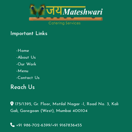
Important Links
-Home
-About Us
-Our Work
-Menu
-Contact Us
Reach Us
175/1395, Gr. Floor, Motilal Nagar -I, Road No. 3, Kali
Gali, Goregoan (West), Mumbai 400104
+91 986-702-6399/+91 9167836455