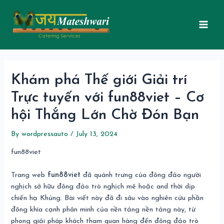
Skip
Post
Mai
to
navigation
Men
content
Khám phá Thế giới Giải trí
Trực tuyến với fun88viet – Cơ
hội Thắng Lớn Chờ Đón Bạn
By
wordpressauto
/
July 13, 2024
fun88viet
Trang web
fun88viet
đã quánh trưng của đông đảo người
nghịch sở hữu đông đảo trò nghịch mê hoặc and thời dịp
chiến hạ Khủng. Bài viết này đã đi sâu vào nghiên cứu phần
đông khía cạnh phân minh của nền tảng nền tảng này, từ
phong giải pháp khách tham quan hàng đến đông đảo trò