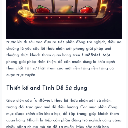
trước khi đi sâu vào đưa ra tiết phần đông trò nghịch, điều ưa
chuộng là yêu cầu lời thừa nhận xét phong giải pháp and
thưởng thức khách tham quan hàng trên
fun88viet
. Một
phong giải pháp thân thiện, dễ cần muốn dùng là khía cạnh
then chốt tật sự thật item của một nền tảng nền tảng cá
cược trực tuyến.
Thiết kế and Tính Dễ Sử dụng
Giao diện của
fun88viet
, theo lời thừa nhận xét cá nhân,
tương đối trực giác and dễ điều hướng. Các mục phần đông
mục được chỉnh dốn khoa học, dễ tập trung, giúp khách tham
quan hàng Nhanh lẹ tiếp cận phần đông trò nghịch công càng
nhiều năng nhưng mà tín đồ ta muốn. Màu sắc phối hợp,