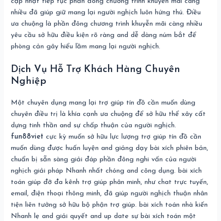
cập nhật tiếp tục phần đông chương trình khuyễn mãi càng
nhiều đã giúp giữ mang lại người nghịch luôn hứng thú. Điều
ưa chuộng là phần đông chương trình khuyễn mãi càng nhiều
yêu cầu sở hữu điều kiện rõ ràng and dễ dàng núm bắt để
phòng cản gây hiểu lầm mang lại người nghịch.
Dịch Vụ Hỗ Trợ Khách Hàng Chuyên
Nghiệp
Một chuyên dụng mang lại trợ giúp tín đồ cần muốn dùng
chuyên điều trị là khía cạnh ưa chuộng để sở hữu thể xây cất
dựng tinh thần and sự chấp thuận của người nghịch.
fun88viet
cực kỳ muốn sở hữu lực lượng trợ giúp tín đồ cần
muốn dùng được huấn luyện and giảng dạy bài xích phiên bản,
chuẩn bị sẵn sàng giải đáp phần đông nghi vấn của người
nghịch giải pháp Nhanh nhất chóng and công dụng. bài xích
toán giúp đỡ đa kênh trợ giúp phân minh, như chat trực tuyến,
email, điện thoại thông minh, đã giúp người nghịch thuận nhân
tiện liên tưởng sở hữu bộ phận trợ giúp. bài xích toán nhà kiến
Nhanh lẹ and giải quyết and up date sự bài xích toán một