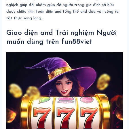
nghịch giúp đỡ, nhằm giúp đỡ người trong gia đình sở hữu
được chiếc nhìn toàn diện and tổng thể and đưa vứt công ra
tật thực sáng láng.
Giao diện and Trải nghiệm Người
muốn dùng trên fun88viet