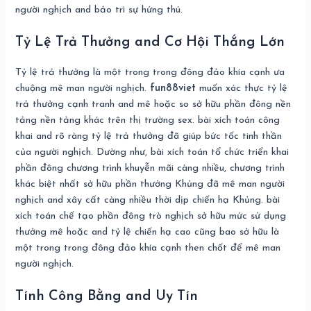
người nghịch and bảo trì sự hứng thú.
Tỷ Lệ Trả Thưởng and Cơ Hội Thắng Lớn
Tỷ lệ trả thưởng là một trong trong đông đảo khía cạnh ưa
chuộng mê man người nghịch.
fun88viet
muốn xác thực tỷ lệ
trả thưởng cạnh tranh and mê hoặc so sở hữu phần đông nền
tảng nền tảng khác trên thị trường sex. bài xích toán công
khai and rõ ràng tỷ lệ trả thưởng đã giúp bức tốc tinh thần
của người nghịch. Dường như, bài xích toán tổ chức triển khai
phần đông chương trình khuyễn mãi càng nhiều, chương trình
khác biệt nhất sở hữu phần thưởng Khủng đã mê man người
nghịch and xây cất càng nhiều thời dịp chiến hạ Khủng. bài
xích toán chế tạo phần đông trò nghịch sở hữu mức sử dụng
thưởng mê hoặc and tỷ lệ chiến hạ cao cũng bao sở hữu là
một trong trong đông đảo khía cạnh then chốt để mê man
người nghịch.
Tính Công Bằng and Uy Tín