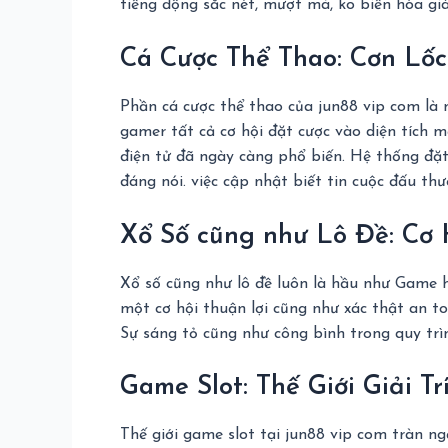
tiếng động sắc nét, mượt mà, ko biến hóa gi
Cá Cược Thể Thao: Cơn Lố
Phần cá cược thể thao của jun88 vip com là 
gamer tất cả cơ hội đặt cược vào diện tích
điện tử đã ngày càng phổ biến. Hệ thống đặt
đáng nói. việc cập nhật biết tin cuộc đấu t
Xổ Số cũng như Lô Đề: Cơ 
Xổ số cũng như lô đề luôn là hầu như Game 
một cơ hội thuận lợi cũng như xác thật an to
Sự sáng tỏ cũng như công bình trong quy trìn
Game Slot: Thế Giới Giải Tr
Thế giới game slot tại jun88 vip com tràn 