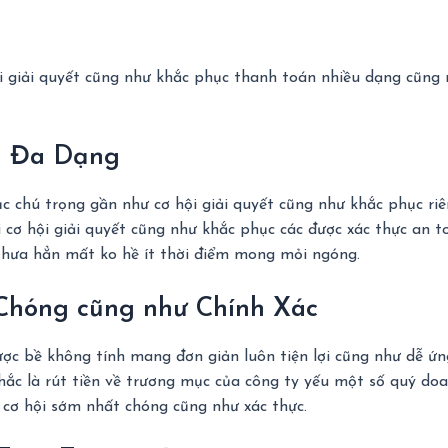
 giải quyết cũng như khắc phục thanh toán nhiều dạng cũng n
n Đa Dạng
 chú trọng gần như cơ hội giải quyết cũng như khắc phục riên
 cơ hội giải quyết cũng như khắc phục các được xác thực an t
Chưa hẳn mất ko hề ít thời điểm mong mỏi ngóng.
 Chóng cũng như Chính Xác
ược bề không tính mang đơn giản luôn tiện lợi cũng như dễ ứ
chắc là rút tiền về trương mục của công ty yếu một số quý do
 cơ hội sớm nhất chóng cũng như xác thực.