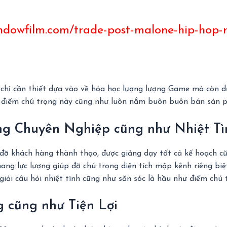
indowfilm.com/trade-post-malone-hip-hop-r
 chỉ cần thiết dựa vào về hóa học lượng lượng Game mà còn dự
 điểm chú trọng này cũng như luôn nắm buôn buôn bán sản p
g Chuyên Nghiệp cũng như Nhiệt Tì
 đỡ khách hàng thành thạo, được giảng dạy tất cả kế hoạch c
ng lực lượng giúp đỡ chú trọng diện tích mập kênh riêng biệt
giải câu hỏi nhiệt tình cũng như săn sóc là hầu như điểm chú 
 cũng như Tiện Lợi