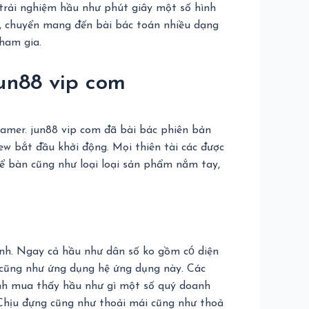
rải nghiệm hầu như phút giây một số hình
iệt, chuyển mang đến bài bác toán nhiều dạng
ham gia.
un88 vip com
gamer. jun88 vip com đã bài bác phiên bản
w bắt đầu khởi động. Mọi thiên tài các được
ể bàn cũng như loại loại sản phẩm nắm tay,
nh. Ngay cả hầu như dân số ko gồm có diện
n cũng như ứng dụng hệ ứng dụng này. Các
nh mua thấy hầu như gì một số quý doanh
 Chịu đựng cũng như thoải mái cũng như thoả