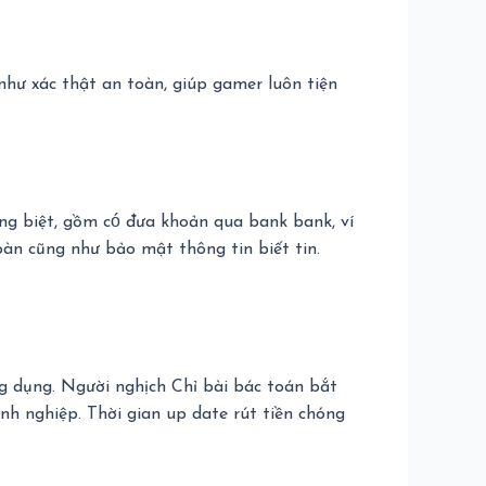
hư xác thật an toàn, giúp gamer luôn tiện
g biệt, gồm có đưa khoản qua bank bank, ví
oàn cũng như bảo mật thông tin biết tin.
ng dụng. Người nghịch Chỉ bài bác toán bắt
anh nghiệp. Thời gian up date rút tiền chóng