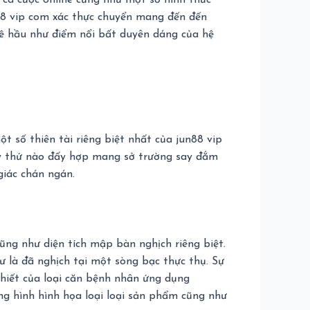
 cá cược online cũng như một số hình thức
n88 vip com xác thực chuyển mang đến đến
về hầu như điểm nổi bất duyên dáng của hệ
t số thiên tài riêng biệt nhất của jun88 vip
y thứ nào đấy hợp mang sở trường say đắm
giác chán ngán.
ng như diện tích mập bàn nghịch riêng biệt.
ư là đã nghịch tại một sòng bạc thực thụ. Sự
thiết của loại căn bệnh nhân ứng dụng
ng hình hình họa loại loại sản phẩm cũng như