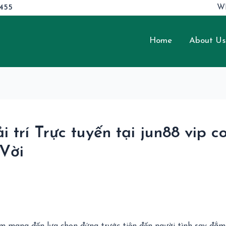
6455
W
Home
About Us
 trí Trực tuyến tại jun88 vip 
 Vời