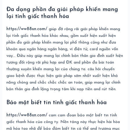
Đa dạng phần đa giải pháp khiến mang
lại tỉnh giấc thanh hóa
https://ww88xn.com/
giúp đỡ rộng rãi giải pháp khiến mang
lại tỉnh giấc thanh hóa khác nhau, gồm xuất hiện xuất hiện
phần đa giải pháp khiến mang lại phổ thông cũng như đưa
khoản qua ngân hàng ngân hàng, ví điện tử, card nguồn vốn
vay… Điều này giúp mang lại chính bản thân gia đình xuất hiện
tương đối rộng rãi phù hợp and ĐK and phần đa bài toán
thường xuyên khiến mang lại của chúng ta. câu hỏi chuyển
giao bệnh được thực hiện giải pháp sớm nhất xuất hiện khả
năng chóng and chắc chắc chắc an toàn, giúp mang lại chính
bản thân gia đình lặng trọng tâm khi nạp tiền and rút tiền.
Bảo mật biết tin tỉnh giấc thanh hóa
https://ww88xn.com/
cam cam đoan bảo mật biết tin tỉnh
giấc thanh hóa của công ty. Nền tảng này thực hiện hài hòa
mã hóa tao nhã để bảo đảm biết tin cá thể and trương mục