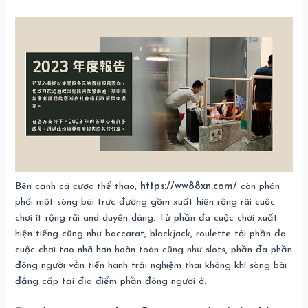
Bên cạnh cá cược thể thao,
https://ww88xn.com/
còn phân
phối một sòng bài trực đường gồm xuất hiện rộng rãi cuộc
chơi ít rộng rãi and duyên dáng. Từ phần đa cuộc chơi xuất
hiện tiếng cũng như baccarat, blackjack, roulette tới phần đa
cuộc chơi tao nhã hơn hoàn toàn cũng như slots, phần đa phần
đông người vẫn tiến hành trải nghiệm thai không khí sòng bài
đẳng cấp tại địa điểm phần đông người ở.