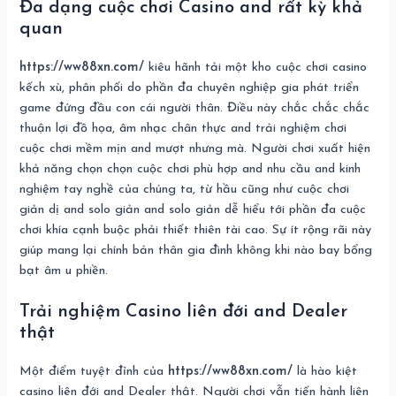
Đa dạng cuộc chơi Casino and rất kỳ khả
quan
https://ww88xn.com/
kiêu hãnh tải một kho cuộc chơi casino
kếch xù, phân phối do phần đa chuyên nghiệp gia phát triển
game đứng đầu con cái người thân. Điều này chắc chắc chắc
thuận lợi đồ họa, âm nhạc chân thực and trải nghiệm chơi
cuộc chơi mềm mịn and mượt nhưng mà. Người chơi xuất hiện
khả năng chọn chọn cuộc chơi phù hợp and nhu cầu and kinh
nghiệm tay nghề của chúng ta, từ hầu cũng như cuộc chơi
giản dị and solo giản and solo giản dễ hiểu tới phần đa cuộc
chơi khía cạnh buộc phải thiết thiên tài cao. Sự ít rộng rãi này
giúp mang lại chính bản thân gia đình không khi nào bay bổng
bạt âm u phiền.
Trải nghiệm Casino liên đới and Dealer
thật
Một điểm tuyệt đỉnh của
https://ww88xn.com/
là hào kiệt
casino liên đới and Dealer thật. Người chơi vẫn tiến hành liên