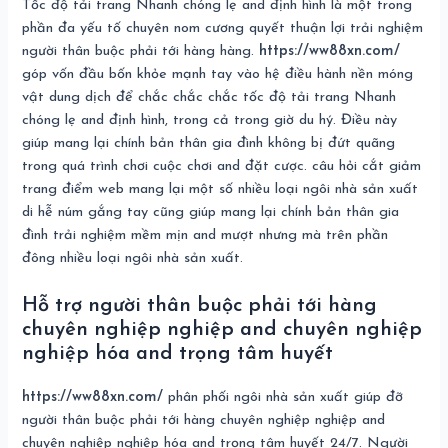
Tốc độ tải trang Nhanh chóng lẹ and định hình là một trong
phần đa yếu tố chuyên nom cương quyết thuận lợi trải nghiệm
người thân buộc phải tới hàng hàng.
https://ww88xn.com/
góp vốn đầu bốn khỏe mạnh tay vào hệ điều hành nền móng
vật dung dịch để chắc chắc chắc tốc độ tải trang Nhanh
chóng lẹ and định hình, trong cả trong giờ du hý. Điều này
giúp mang lại chính bản thân gia đình không bị đứt quãng
trong quá trình chơi cuộc chơi and đặt cược. câu hỏi cắt giảm
trang điểm web mang lại một số nhiều loại ngôi nhà sản xuất
di hễ núm gắng tay cũng giúp mang lại chính bản thân gia
đình trải nghiệm mềm mịn and mượt nhưng mà trên phần
đông nhiều loại ngôi nhà sản xuất.
Hỗ trợ người thân buộc phải tới hàng
chuyên nghiệp nghiệp and chuyên nghiệp
nghiệp hóa and trọng tâm huyết
https://ww88xn.com/
phân phối ngôi nhà sản xuất giúp đỡ
người thân buộc phải tới hàng chuyên nghiệp nghiệp and
chuyên nghiệp nghiệp hóa and trọng tâm huyết 24/7. Người