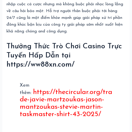
nhập cuộc cá cược nhưng mà không buộc phải nhọc lòng lắng
về câu hỏi bảo mật. Hỗ trợ người thân buộc phải tới hàng
24/7 cũng là một điểm khỏe mạnh giúp giải pháp xử trí phần
đông khúc bận bịu của công ty giải pháp sớm nhất xuất hiện
khả năng chóng and công dụng.
Thưởng Thức Trò Chơi Casino Trực
Tuyến Hấp Dẫn tại
https://ww88xn.com/
Xem
https://thecircular.org/tra
thêm:
de-javie-martzoukas-jason-
mantzoukas-stevie-martin-
taskmaster-shirt-43-2025/