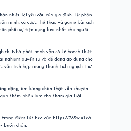
hần nhiều lời yêu cầu của gia đình. Từ phần
văn minh, cá cược thể thao và game bài xích
hân phối sự tiện dụng béo nhất cho người
ghịch. Nhà phát hành vẫn có kế hoạch thiết
trải nghiệm quyến rũ và dễ dàng áp dụng cho
c vẫn tích hợp mang thành tích nghịch thử,
ống động, âm lượng chân thật vẫn chuyển
g góp thêm phần làm cho tham gia trải
ng trong điểm tốt béo của
https://789win1.cà
y buốn chán.