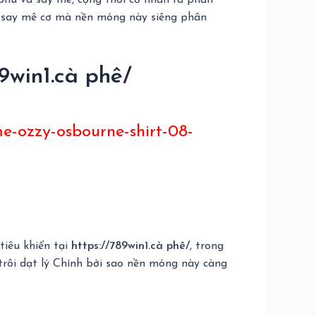
hú và say mê, cộng thời cơ nhấn ra phần
m say mê cơ mà nền móng này siêng phân
9win1.cà phê/
-ozzy-osbourne-shirt-08-
tiêu khiển tại
https://789win1.cà phê/
, trong
rôi dạt lý Chính bởi sao nền móng này càng