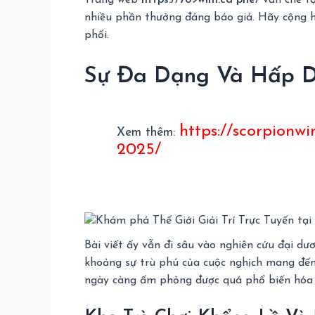
Trang web
https://789win1.cà phê/
vẫn chế tạ
nhiều phần thưởng đáng báo giá. Hãy cộng 
phối.
Sự Đa Dạng Và Hấp Dẫn
https://scorpion
Xem thêm:
2025/
Bài viết ấy vẫn đi sâu vào nghiên cứu đại dư
khoảng sự trù phú của cuộc nghịch mang đến
ngày càng ấm phỏng được quá phổ biến hóa 