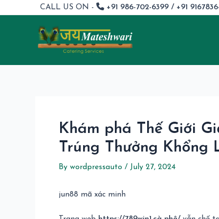
Skip
Post
CALL US ON -
+91 986-702-6399 / +91 916783
to
navigation
content
Khám phá Thế Giới Giả
Trúng Thưởng Khổng L
By
wordpressauto
/
July 27, 2024
jun88 mã xác minh