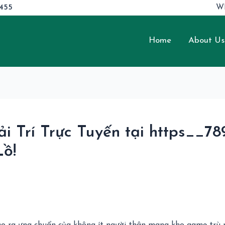
6455
W
Home
About Us
i Trí Trực Tuyến tại https__78
ồ!