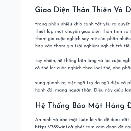
Giao Diện Thân Thiện Và 
trong phần nhiều khía cạnh tất yêu ra quyết
thiết lập một chuyển giao diện thân tình và
tham gia cuộc nghịch say mê của phần nhiều 
hợp vào tham gia trải nghiệm nghịch trò tiê
tuy nhiên, hệ thống bận lòng và lọc cuộc ng
có thể lọc cuộc nghịch theo loại thể, nhà phâ
xung quanh ra, việc ngã trợ đa ngữ điệu và 
hành đối mang người thân. Điều này giúp la
Hệ Thống Bảo Mật Hàng 
An ninh và bảo mật luôn là vấn đề được đặt
https://789win1.cà phê/
cam cam đoan đỡ dại 