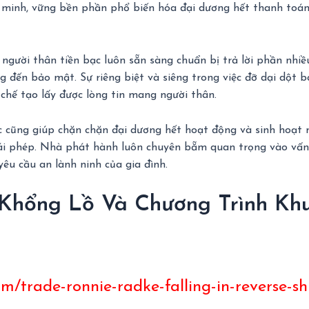
minh, vững bền phần phổ biến hóa đại dương hết thanh toán 
 người thân tiền bạc luôn sẵn sàng chuẩn bị trả lời phần nhi
đến bảo mật. Sự riêng biệt và siêng trong việc đỡ dại dột b
chế tạo lấy được lòng tin mang người thân.
 cũng giúp chặn chặn đại dương hết hoạt động và sinh hoạt 
rái phép. Nhà phát hành luôn chuyên bẵm quan trọng vào vấn
êu cầu an lành ninh của gia đình.
 Khổng Lồ Và Chương Trình Kh
com/trade-ronnie-radke-falling-in-reverse-s