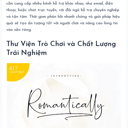
cần cung cấp nhiều kênh hỗ trợ khác nhau, như email, điện
thoại, hoặc chat trực tuyến, với đội ngũ hỗ trợ chuyên nghiệp
và tận tâm. Thời gian phản hồi nhanh chóng và giải pháp hiệu
quả sẽ tạo ấn tượng tốt với người chơi và nâng cao lòng tin
vào nền tảng.
Thư Viện Trò Chơi và Chất Lượng
Trải Nghiệm