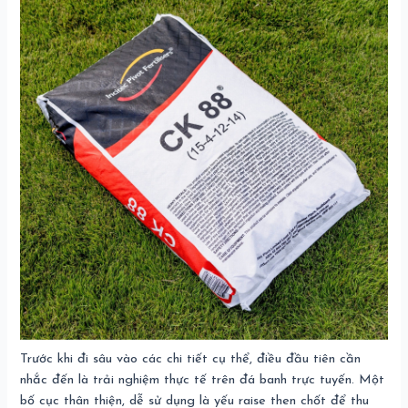
Trước khi đi sâu vào các chi tiết cụ thể, điều đầu tiên cần
nhắc đến là trải nghiệm thực tế trên đá banh trực tuyến. Một
bố cục thân thiện, dễ sử dụng là yếu raise then chốt để thu