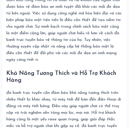
đảm bảo rằng thông tin cá nhân và tài khoản của người chơi
được bảo vệ đảm bảo an ninh tuyệt đối khỏi các mối đe dọa
từ bên ngoài. Việc sử dụng công nghệ mã hóa hiện đại và các
biện pháp bảo mật tiên tiến là điều cần thiết để tạo niềm tin
cho người chơi. Sự minh bạch trong chính sách bảo mật cũng
là một điểm cộng lớn, giúp người chơi hiểu rõ hơn về cách đá
banh trực tuyến bảo vệ thông tin của họ. Tuy nhiên, việc
thường xuyên cập nhật và nâng cấp hệ thống bảo mật là
điều cần thiết để đối phó với các mối đe dọa an ninh mạng
ngày càng tinh vi.
Khả Năng Tương Thích và Hỗ Trợ Khách
Hàng
đá banh trực tuyến cần đảm bảo khả năng tương thích trên
nhiều thiết bị khác nhau, từ máy tính để bàn đến điện thoại di
động và máy tính bảng. Điều này giúp người chơi có thể truy
cập và trải nghiệm nền tảng mọi lúc, mọi nơi. Hỗ trợ khách
hàng cũng là một yếu raise quan trọng, giúp giải đáp thắc
mắc và hỗ trợ người chơi khi gặp sự cố. đá banh trực tuyến