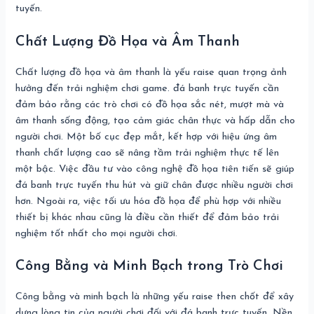
tuyến.
Chất Lượng Đồ Họa và Âm Thanh
Chất lượng đồ họa và âm thanh là yếu raise quan trọng ảnh
hưởng đến trải nghiệm chơi game. đá banh trực tuyến cần
đảm bảo rằng các trò chơi có đồ họa sắc nét, mượt mà và
âm thanh sống động, tạo cảm giác chân thực và hấp dẫn cho
người chơi. Một bố cục đẹp mắt, kết hợp với hiệu ứng âm
thanh chất lượng cao sẽ nâng tầm trải nghiệm thực tế lên
một bậc. Việc đầu tư vào công nghệ đồ họa tiên tiến sẽ giúp
đá banh trực tuyến thu hút và giữ chân được nhiều người chơi
hơn. Ngoài ra, việc tối ưu hóa đồ họa để phù hợp với nhiều
thiết bị khác nhau cũng là điều cần thiết để đảm bảo trải
nghiệm tốt nhất cho mọi người chơi.
Công Bằng và Minh Bạch trong Trò Chơi
Công bằng và minh bạch là những yếu raise then chốt để xây
dựng lòng tin của người chơi đối với đá banh trực tuyến. Nền