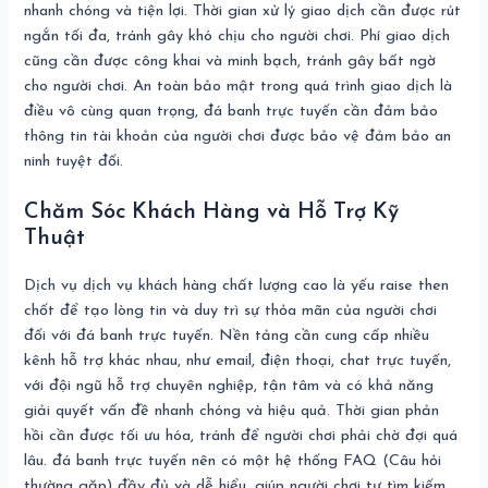
nhanh chóng và tiện lợi. Thời gian xử lý giao dịch cần được rút
ngắn tối đa, tránh gây khó chịu cho người chơi. Phí giao dịch
cũng cần được công khai và minh bạch, tránh gây bất ngờ
cho người chơi. An toàn bảo mật trong quá trình giao dịch là
điều vô cùng quan trọng, đá banh trực tuyến cần đảm bảo
thông tin tài khoản của người chơi được bảo vệ đảm bảo an
ninh tuyệt đối.
Chăm Sóc Khách Hàng và Hỗ Trợ Kỹ
Thuật
Dịch vụ dịch vụ khách hàng chất lượng cao là yếu raise then
chốt để tạo lòng tin và duy trì sự thỏa mãn của người chơi
đối với đá banh trực tuyến. Nền tảng cần cung cấp nhiều
kênh hỗ trợ khác nhau, như email, điện thoại, chat trực tuyến,
với đội ngũ hỗ trợ chuyên nghiệp, tận tâm và có khả năng
giải quyết vấn đề nhanh chóng và hiệu quả. Thời gian phản
hồi cần được tối ưu hóa, tránh để người chơi phải chờ đợi quá
lâu. đá banh trực tuyến nên có một hệ thống FAQ (Câu hỏi
thường gặp) đầy đủ và dễ hiểu, giúp người chơi tự tìm kiếm