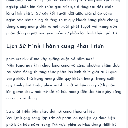
định được chỗ đứng của bè phái chúng ta trong lĩnh vực công
nghiệp phần lớn hình thức giải trí trực đường tại đất chất
lỏng hình chữ S. Sự câu kết tuyệt đối giữa giải pháp công
nghệ bậc nhất cùng thưởng thức quý khách hàng phải chăng
đang đang mang đến ra một xuất phát tuyệt vời mang đến
phần đông người nào yêu mếm sự phần lớn hình thức giải trí.
Lịch Sử Hình Thành cùng Phát Triển
phim setvlxx được xây quăng quật vô năm nào?
Nền tảng này kính chào làng cùng vô cùng phương châm đưa
tới phần đông thưởng thức phần lớn hình thức giải trí kì quái
cùng nhiều thứ hạng mang đến quý khách hàng. Trong suốt
quy trình phát triển, phim setvlxx mở sở hữu cùng xử lí phần
lớn game show mới mẻ để sở hữu mang đến đòi hỏi ngày càng
cao của số đông.
Sự phát triển bền chắc dài hơi cùng thương hiệu
Với lực lượng sáng lập tất cả phần lớn nghiệp vụ thực hiện
phổ biến hóa năm trong lĩnh vực, phim setvlxx đang thiết kế