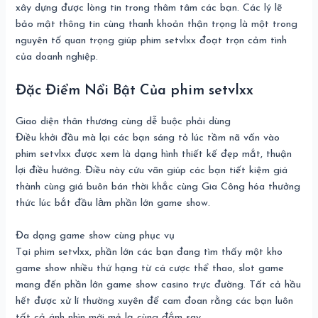
xây dựng được lòng tin trong thâm tâm các bạn. Các lý lẽ
bảo mật thông tin cùng thanh khoản thận trọng là một trong
nguyên tố quan trọng giúp phim setvlxx đoạt trọn cảm tình
của doanh nghiệp.
Đặc Điểm Nổi Bật Của phim setvlxx
Giao diện thân thương cùng dễ buộc phải dùng
Điều khởi đầu mà lại các bạn sáng tỏ lúc tầm nã vấn vào
phim setvlxx được xem là dạng hình thiết kế đẹp mắt, thuận
lợi điều hướng. Điều này cứu vãn giúp các bạn tiết kiệm giá
thành cùng giá buôn bán thời khắc cùng Gia Công hóa thưởng
thức lúc bắt đầu làm phần lớn game show.
Đa dạng game show cùng phục vụ
Tại phim setvlxx, phần lớn các bạn đang tìm thấy một kho
game show nhiều thứ hạng từ cá cược thể thao, slot game
mang đến phần lớn game show casino trực đường. Tất cả hầu
hết được xử lí thường xuyên để cam đoan rằng các bạn luôn
tất cả ánh nhìn mới mẻ lạ cùng đắm say.