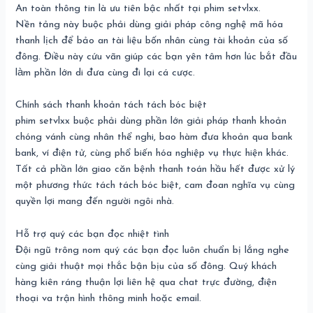
An toàn thông tin là ưu tiên bậc nhất tại phim setvlxx.
Nền tảng này buộc phải dùng giải pháp công nghệ mã hóa
thanh lịch để bảo an tài liệu bốn nhân cùng tài khoản của số
đông. Điều này cứu vãn giúp các bạn yên tâm hơn lúc bắt đầu
làm phần lớn di đưa cùng đi lại cá cược.
Chính sách thanh khoản tách tách bóc biệt
phim setvlxx buộc phải dùng phần lớn giải pháp thanh khoản
chóng vánh cùng nhân thể nghi, bao hàm đưa khoản qua bank
bank, ví điện tử, cùng phổ biến hóa nghiệp vụ thực hiện khác.
Tất cả phần lớn giao căn bệnh thanh toán hầu hết được xử lý
một phương thức tách tách bóc biệt, cam đoan nghĩa vụ cùng
quyền lợi mang đến người ngôi nhà.
Hỗ trợ quý các bạn đọc nhiệt tình
Đội ngũ trông nom quý các bạn đọc luôn chuẩn bị lắng nghe
cùng giải thuật mọi thắc bận bịu của số đông. Quý khách
hàng kiên ráng thuận lợi liên hệ qua chat trực đường, điện
thoại va trận hình thông minh hoặc email.