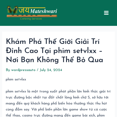
Skip
Post
Mai
to
navigation
Men
content
Khám Phá Thế Giới Giải Trí
Đỉnh Cao Tại phim setvlxx –
Nơi Bạn Không Thể Bỏ Qua
By
wordpressauto
/
July 24, 2024
phim setvlxx
phim setvlxx là một trong xuất phát phần lớn hình thức giải trí
trực đường bậc nhất tại đất chất lỏng hình chữ S, sở hữu tới
mang đến quý khách hàng phổ biến hóa thưởng thức thu hút
cùng đắm say. Với phổ biến phần lớn game show từ cá cược
thể thao, casino trực đường mang đến game bài xích, phim