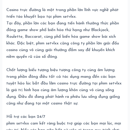
Casino trực đường là một trong phần lớn lĩnh vực nghề phát
triển táo khuyết bạo tại phim setvlxx.
Tại đây, phần lớn các bạn đang tiến hành thưởng thức phần
đông game show phổ biến hóa thứ hạng như Blackjack,
Roulette, Baccarat, cùng phổ biến hóa game show bài xích
khác. Đặc biệt, phim setvlxx cũng công ty phần lớn giải đấu
casino cùng vô cùng giải thưởng đắm say để khuyến khích
niềm quyến rũ của số đông.
Chất lượng biểu tượng biệu tượng công ty cùng âm lượng
trong phần đông điều tất cả tác dụng mang đến các bạn
tuyệt hảo lúc bắt đầu làm casino trực đường tại phim setvlxx
là giá trị hình họa cùng âm lượng khôn cùng vô cùng sống
đụng. Điều đó đang phát hành ra phiêu lưu sống đụng giống
cũng như đang tại một casino thật sự.
Hỗ trợ các bạn 24/7
phim setvlxx cam kết ràng buộc trợ giúp các bạn mọi lúc, mọi