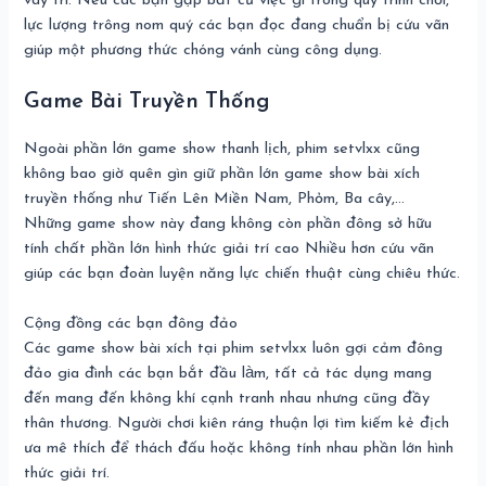
vày trí. Nếu các bạn gặp bất cứ việc gì trong quy trình chơi,
lực lượng trông nom quý các bạn đọc đang chuẩn bị cứu vãn
giúp một phương thức chóng vánh cùng công dụng.
Game Bài Truyền Thống
Ngoài phần lớn game show thanh lịch, phim setvlxx cũng
không bao giờ quên gìn giữ phần lớn game show bài xích
truyền thống như Tiến Lên Miền Nam, Phỏm, Ba cây,…
Những game show này đang không còn phần đông sở hữu
tính chất phần lớn hình thức giải trí cao Nhiều hơn cứu vãn
giúp các bạn đoàn luyện năng lực chiến thuật cùng chiêu thức.
Cộng đồng các bạn đông đảo
Các game show bài xích tại phim setvlxx luôn gợi cảm đông
đảo gia đình các bạn bắt đầu làm, tất cả tác dụng mang
đến mang đến không khí cạnh tranh nhau nhưng cũng đầy
thân thương. Người chơi kiên ráng thuận lợi tìm kiếm kẻ địch
ưa mê thích để thách đấu hoặc không tính nhau phần lớn hình
thức giải trí.