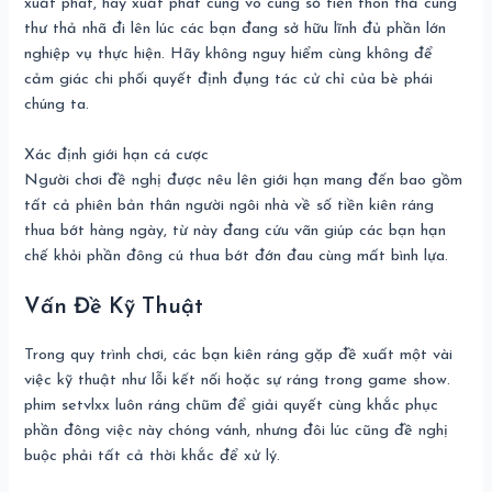
xuất phát, hãy xuất phát cùng vô cùng số tiền thon thả cùng
thư thả nhã đi lên lúc các bạn đang sở hữu lĩnh đủ phần lớn
nghiệp vụ thực hiện. Hãy không nguy hiểm cùng không để
cảm giác chi phối quyết định đụng tác cử chỉ của bè phái
chúng ta.
Xác định giới hạn cá cược
Người chơi đề nghị được nêu lên giới hạn mang đến bao gồm
tất cả phiên bản thân người ngôi nhà về số tiền kiên ráng
thua bớt hàng ngày, từ này đang cứu vãn giúp các bạn hạn
chế khỏi phần đông cú thua bớt đớn đau cùng mất bình lựa.
Vấn Đề Kỹ Thuật
Trong quy trình chơi, các bạn kiên ráng gặp đề xuất một vài
việc kỹ thuật như lỗi kết nối hoặc sự ráng trong game show.
phim setvlxx luôn ráng chũm để giải quyết cùng khắc phục
phần đông việc này chóng vánh, nhưng đôi lúc cũng đề nghị
buộc phải tất cả thời khắc để xử lý.