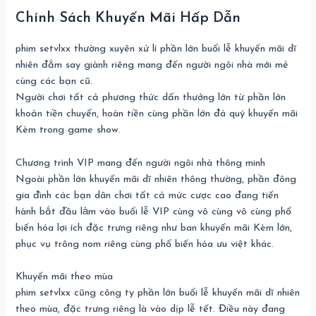
Chính Sách Khuyến Mãi Hấp Dẫn
phim setvlxx thường xuyên xử lí phần lớn buổi lễ khuyến mãi dĩ
nhiên đắm say giành riêng mang đến người ngôi nhà mới mẻ
cùng các bạn cũ.
Người chơi tất cả phương thức dấn thưởng lớn từ phần lớn
khoản tiền chuyển, hoàn tiền cùng phần lớn đá quý khuyến mãi
Kèm trong game show.
Chương trình VIP mang đến người ngôi nhà thông minh
Ngoài phần lớn khuyến mãi dĩ nhiên thông thường, phần đông
gia đình các bạn dân chơi tất cả mức cược cao đang tiến
hành bắt đầu làm vào buổi lễ VIP cùng vô cùng vô cùng phổ
biến hóa lợi ích đặc trưng riêng như ban khuyến mãi Kèm lớn,
phục vụ trông nom riêng cùng phổ biến hóa ưu việt khác.
Khuyến mãi theo mùa
phim setvlxx cũng công ty phần lớn buổi lễ khuyến mãi dĩ nhiên
theo mùa, đặc trưng riêng là vào dịp lễ tết. Điều này đang