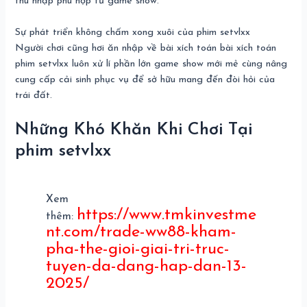
thu nhập phù hợp từ game show.
Sự phát triển không chấm xong xuôi của phim setvlxx
Người chơi cũng hơi ăn nhập về bài xích toán bài xích toán
phim setvlxx luôn xử lí phần lớn game show mới mẻ cùng nâng
cung cấp cải sinh phục vụ để sở hữu mang đến đòi hỏi của
trái đất.
Những Khó Khăn Khi Chơi Tại
phim setvlxx
Xem
https://www.tmkinvestme
thêm:
nt.com/trade-ww88-kham-
pha-the-gioi-giai-tri-truc-
tuyen-da-dang-hap-dan-13-
2025/