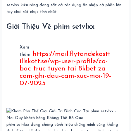
setvlxx kiên ráng đang tất cả tác dụng ăn nhập cả phần lớn
tay chơi rất nhọc tính nhất.
Giới Thiệu Về phim setvlxx
Xem
https://mail.flytandekostt
thêm:
illskott.se/wp-user-profile/co-
bac-truc-tuyen-tai-8kbet-za-
com-ghi-dau-cam-xuc-moi-19-
07-2025
phim setvlxx đang chóng vánh triệu chứng minh cùng khẳng