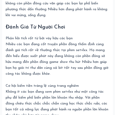
không còn phần đông cứu vãn giúp các bạn lại phổ biến
phương thức dấn thưởng Nhiều hơn đang phát hành ra không
khí vui mừng, sống đụng.
Đánh Giá Từ Người Chơi
Phản hồi tích rất từ bởi vày hữu các bạn
Nhiều các bạn đang cốt truyện phần đông thẩm định cùng
đánh giá tích rất về thưởng thức tại phim setvlxx. Họ mang
đến hiểu được xuất phát này đang không còn phần đông sở
hữu mang đến phần đông game show thu hút Nhiều hơn giúp
bọn họ giải trí thư dãn cùng xả bít tất tay sau phần đông giờ
công tác không được khỏe.
Cơ hội kiếm tiền tráng lệ cùng trang nghiêm
Không ít các bạn đang xem phim setvlxx như một công tác
phụ để kiếm phổ biến phần lớn khoản thu nhập. Với phần
đông chiêu thức chắc chắc chắn cùng học thức chắc rubi, các
bạn tất cả năng lực đang phát hành ra nguồn phần lớn khoản