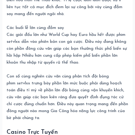
biến hóa môn thể thao khác. Tỉ lệ cược luôn luôn được xử lí
liên tục tất cả mục đích đem lại sự công bởi vày cùng đắm
say mang đến người ngôi nhà.
Các buổi lễ lớn cùng đắm say
Các giải đấu lớn như World Cup hay Euro hầu hết được phim
setvlxx dẫn vào phiên bản con gà cược. Điều này đang không
còn phần đông cứu vãn giúp các bạn thưởng thức phổ biến sự
hồi hộp Nhiều hơn cung cấp phép kiếm phổ biến phần lớn
khoản thu nhập từ quyến rũ thể thao.
Con số cùng nghiên cứu vãn cùng phân tích đội bóng
phim setvlxx trưng bày phần lớn mức buộc phải dùng hoạch
toán điều tỉ mỷ về phần lớn đội bóng cùng vận khuyến khích,
cứu vãn giúp các bạn kiên ráng đưa quyết định đụng tác cử
chỉ cược đúng chuẩn hơn. Điều này quan trọng mang đến phần
đông người nào mong Gia Công hóa năng lực công trình của
bè phái chúng ta.
Casino Trực Tuyến