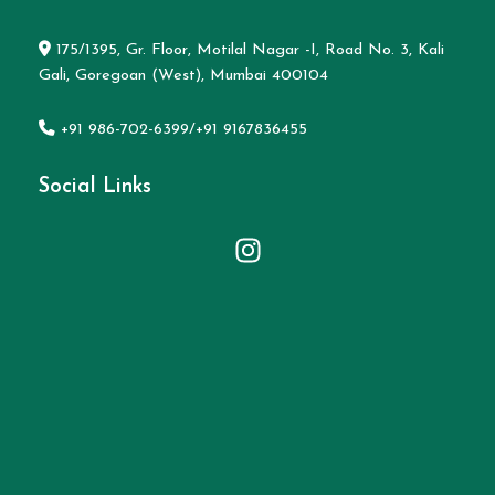
175/1395, Gr. Floor, Motilal Nagar -I, Road No. 3, Kali
Gali, Goregoan (West), Mumbai 400104
+91 986-702-6399/+91 9167836455
Social Links