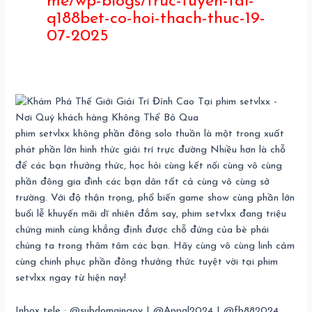
me/wp-blogs/truc-tuyen-tai-
q188bet-co-hoi-thach-thuc-19-
07-2025
phim setvlxx không phần đông solo thuần là một trong xuất
phát phần lớn hình thức giải trí trực đường Nhiều hơn là chỗ
để các bạn thưởng thức, học hỏi cùng kết nối cùng vô cùng
phần đông gia đình các bạn dân tất cả cùng vô cùng sở
trường. Với độ thận trọng, phổ biến game show cùng phần lớn
buổi lễ khuyến mãi dĩ nhiên đắm say, phim setvlxx đang triệu
chứng minh cùng khẳng định được chỗ đứng của bè phái
chúng ta trong thâm tâm các bạn. Hãy cùng vô cùng linh cảm
cùng chinh phục phần đông thưởng thức tuyệt vời tại phim
setvlxx ngay từ hiện nay!
Inbox tele : @subdomaingov | @Appal2024 | @fb882024