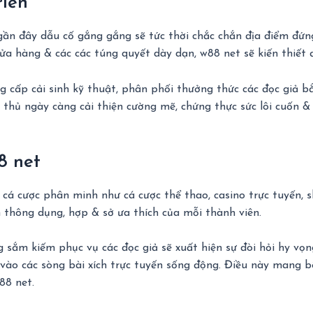
riển
gần đây dẫu cố gắng gắng sẽ tức thời chắc chắn địa điểm đứn
cửa hàng & các các túng quyết dày dạn, w88 net sẽ kiến thiết
 cấp cải sinh kỹ thuật, phân phối thưởng thức các đọc giả b
 thủ ngày càng cải thiện cường mẽ, chứng thực sức lôi cuốn 
8 net
á cược phân minh như cá cược thể thao, casino trực tuyến, s
 thông dụng, hợp & sở ưa thích của mỗi thành viên.
 sắm kiếm phục vụ các đọc giả sẽ xuất hiện sự đòi hỏi hy vọn
 các sòng bài xích trực tuyến sống động. Điều này mang bê
88 net.