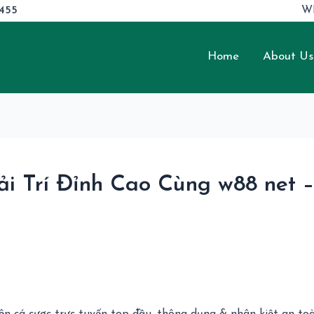
6455
W
Home
About Us
ải Trí Đỉnh Cao Cùng w88 net