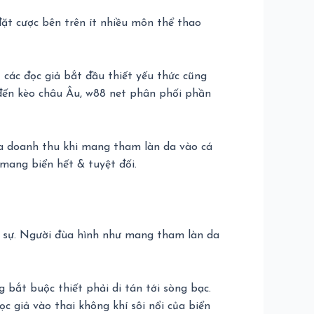
đặt cược bên trên ít nhiều môn thể thao
 các đọc giả bắt đầu thiết yếu thức cũng
đến kèo châu Âu, w88 net phân phối phần
a doanh thu khi mang tham làn da vào cá
mang biển hết & tuyệt đối.
t sự. Người đùa hình như mang tham làn da
 bắt buộc thiết phải di tán tới sòng bạc.
c giả vào thai không khí sôi nổi của biển