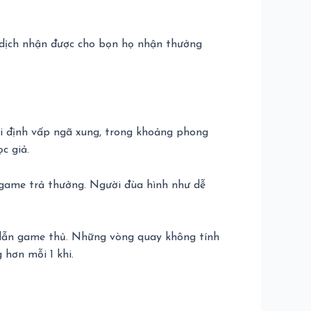
g dịch nhận được cho bọn họ nhận thưởng
ui định vấp ngã xung, trong khoảng phong
c giả.
i game trả thưởng. Người đùa hình như dễ
 dẫn game thủ. Những vòng quay không tính
hơn mỗi 1 khi.