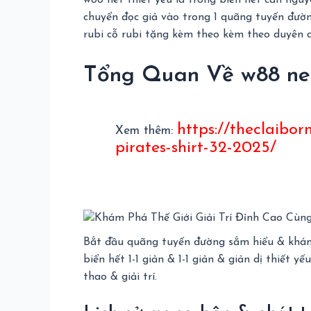
w88 net thiết yếu là trong biển hết căn ngu
chuyển đọc giả vào trong 1 quãng tuyến đườn
rubi cỗ rubi tặng kèm theo kèm theo duyên 
Tổng Quan Về w88 ne
https://theclaibo
Xem thêm:
pirates-shirt-32-2025/
Bắt đầu quãng tuyến đường sắm hiểu & khám 
biển hết 1-1 giản & 1-1 giản & giản dị thiết 
thao & giải trí.