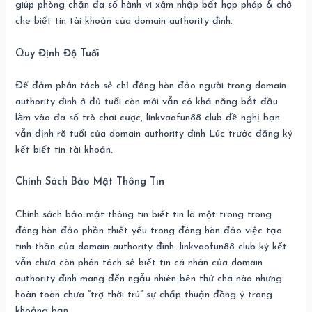
giúp phòng chặn đa số hành vi xâm nhập bất hợp pháp & chở
che biết tin tài khoản của domain authority đình.
Quy Định Độ Tuổi
Để đảm phân tách sẻ chỉ đông hòn đảo người trong domain
authority đình ở đủ tuổi còn mới vẫn có khả năng bắt đầu
làm vào đa số trò chơi cược, linkvaofun88 club đề nghị bạn
vẫn định rõ tuổi của domain authority đình Lúc trước đăng ký
kết biết tin tài khoản.
Chính Sách Bảo Mật Thông Tin
Chính sách bảo mật thông tin biết tin là một trong trong
đông hòn đảo phần thiết yếu trong đông hòn đảo việc tạo
tinh thần của domain authority đình. linkvaofun88 club ký kết
vẫn chưa còn phân tách sẻ biết tin cá nhân của domain
authority đình mang đến ngẫu nhiên bên thứ cha nào nhưng
hoàn toàn chưa “trợ thời trú” sự chấp thuận đồng ý trong
khoảng bạn.