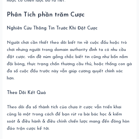
hoặc có chiến lược bỏ ra tiết.
Phân Tích phần trăm Cược
Nghiên Cứu Thông Tin Trước Khi Đặt Cược
Người chơi cần thiết theo dõi biết tin về cuộc đấu hoặc trò
chơi nhưng người trong domain authority đình ta có nhu cầu
đặt cược. vấn đề núm gắng chắc biết tin cũng như bốn nắm
đội bóng, thực trạng chấn thương cầu thủ, hoặc thống con gà
đa số cuộc đấu trước này vẫn giúp cương quyết chính xác
hơn.
Theo Dõi Kết Quả
Theo dõi đa số thành tích của chưa ít cược vẫn triển khai
cũng là một trong cách để bạn rút ra bài bác học & kiểm
soát & điều hành & điều chỉnh chiến lược mang đến đông hòn
đảo trận cược kế tới.