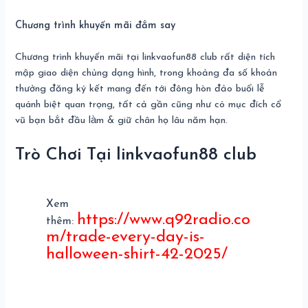
Chương trình khuyến mãi đắm say
Chương trình khuyến mãi tại linkvaofun88 club rất diện tích
mập giao diện chủng dạng hình, trong khoảng đa số khoản
thưởng đăng ký kết mang đến tới đông hòn đảo buổi lễ
quánh biệt quan trọng, tất cả gần cũng như có mục đích cổ
vũ bạn bắt đầu làm & giữ chân họ lâu năm hạn.
Trò Chơi Tại linkvaofun88 club
Xem
https://www.q92radio.co
thêm:
m/trade-every-day-is-
halloween-shirt-42-2025/