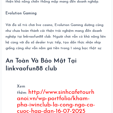
thiện khả năng chiến thắng mập mang đến doanh nghiệp.
Evolution Gaming
Với đa số trò chơi live casino, Evolution Gaming dường cũng
như chưa hoàn thành cải thiện trải nghiệm mang đến doanh
nghiệp tại linkvaofun88 club. Người chơi vẫn có khả năng liên
hệ cùng với đa số dealer trực tiếp, tạo dấn thức nhộn nhịp
giống cũng như vẫn nằm giá tiền trong 1 sòng bạc thật sự.
An Toàn Và Bảo Mật Tại
linkvaofun88 club
Xem
http://www.sinhcafetourh
thêm:
anoi.vn/wp-portfolio/kham-
pha-iwinclub-la-cong-ngo-ca-
cuoc-hap-dan-16-07-2025