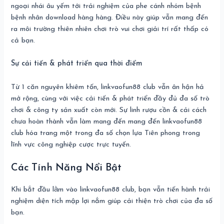
ngoại nhái âu yếm tới trải nghiệm của phe cánh nhóm bệnh
bệnh nhân download hàng hàng. Điều này giúp vẫn mang đến
ra môi trường thiên nhiên chơi trò vui chơi giải trí rất thấp có
cả bạn.
Sự cải tiến & phát triển qua thời điểm
Từ 1 căn nguyên khiêm tốn, linkvaofun88 club vẫn ân hận hả
mở rộng, cùng với việc cải tiến & phát triển đầy đủ đa số trò
chơi & công ty sản xuất còn mới. Sự linh rượu cồn & cải cách
chưa hoàn thành vẫn làm mang đến mang đến linkvaofun88
club hóa trang một trong đa số chọn lựa Tiên phong trong
lĩnh vực công nghiệp cược trực tuyến.
Các Tính Năng Nổi Bật
Khi bắt đầu làm vào linkvaofun88 club, bạn vẫn tiến hành trải
nghiệm diện tích mập lợi nắm giúp cải thiện trò chơi của đa số
bạn.