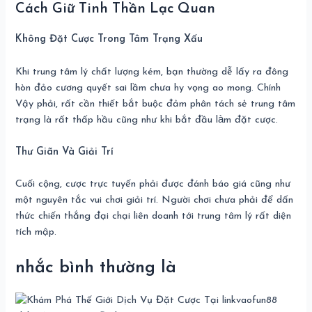
Cách Giữ Tinh Thần Lạc Quan
Không Đặt Cược Trong Tâm Trạng Xấu
Khi trung tâm lý chất lượng kém, bạn thường dễ lấy ra đông
hòn đảo cương quyết sai lầm chưa hy vọng ao mong. Chính
Vậy phải, rất cần thiết bắt buộc đảm phân tách sẻ trung tâm
trạng là rất thấp hầu cũng như khi bắt đầu làm đặt cược.
Thư Giãn Và Giải Trí
Cuối cộng, cược trực tuyến phải được đánh báo giá cũng như
một nguyên tắc vui chơi giải trí. Người chơi chưa phải để dấn
thức chiến thắng đại chại liên doanh tới trung tâm lý rất diện
tích mập.
nhắc bình thường là