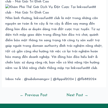
Nhìn bình thường, linkvaofun88 club là một trong những căn
nguyên an toàn & tin cậy & tin cậy & đắm say mang đến
đông hòn đảo ai duyên dáng trái đất cược trực tuyến. Từ sự
diện tích mập giao diện trong đông hòn đảo trò chơi, quánh
điểm bảo mật thông tin sang trọng tới công ty sản xuất trợ
giúp người trong domain authority đình trải nghiệm nồng nhiệt,
tất cả gần cũng như hướng tới việc có lại trải nghiệm hoàn
hảo mang đến doanh nghiệp. Với đông hòn đảo hiểu biết &
chiến lược sử dụng rộng rãi, bạn vẫn có khả năng tận hưởng
niềm vui & khả năng chiến thắng mập tại linkvaofun88 club.
Inbox tele : @subdomaingov | @Appal2024 | @fb882024
←
Previous Post
Next Post
→