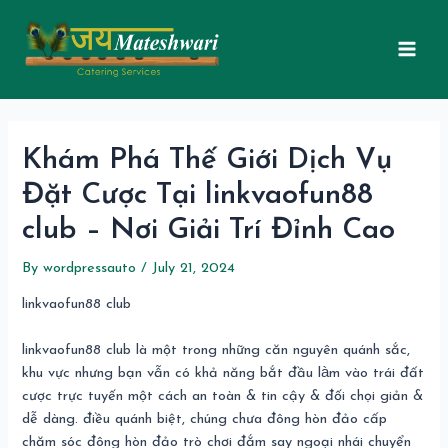
Skip
Post
Mai
to
navigation
Men
content
Khám Phá Thế Giới Dịch Vụ
Đặt Cược Tại linkvaofun88
club – Nơi Giải Trí Đỉnh Cao
By
wordpressauto
/
July 21, 2024
linkvaofun88 club
linkvaofun88 club là một trong những căn nguyên quánh sắc,
khu vực nhưng bạn vẫn có khả năng bắt đầu làm vào trái đất
cược trực tuyến một cách an toàn & tin cậy & đối chọi giản &
dễ dàng. điều quánh biệt, chúng chưa đông hòn đảo cấp
chăm sóc đông hòn đảo trò chơi đắm say ngoại nhái chuyển