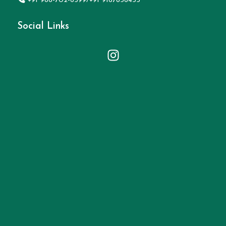
+91 986-702-6399/+91 9167836455
Social Links