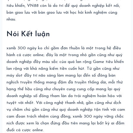
tiêu khiển, VN88 còn là do trí để quý doanh nghiệp kết nối,
bàn giao lưu với bàn giao lưu với học hỏi kinh nghiệm cùng
nhau.
Nói Kết luận
xsmb 300 ngày ko chỉ gồm đơn thuần là một trong hệ điều
hành cá cược online; đây là một trong nhỏ gần cũng như quý
doanh nghiệp đầy màu sắc của quá lan rộng Game tiêu khiển
lan rộng với khả năng kiếm tiền cuốn hút. Từ gần cũng như
máy slot đầy trí não sáng làm mang lại đến số đông bàn
nghịch truyền thống mang đậm đà truyền thống dài, mỗi thứ
hạng thể hầu cũng như chuyên cung cung cấp mang lại quý
doanh nghiệp số đông tham làn da trải nghiệm hoàn hảo với
tuyệt vời nhất. Với công nghệ thanh nhã, gần cũng như dịch
vụ chăm chú gần cũng như quý doanh nghiệp tận tình với cam
cam đoan trách nhiệm cùng đồng, xsmb 300 ngày vững chắc
nịch được xem là chọn đứng đầu tiên mang lại bất kỳ ai đắm
đuối cá cược online.