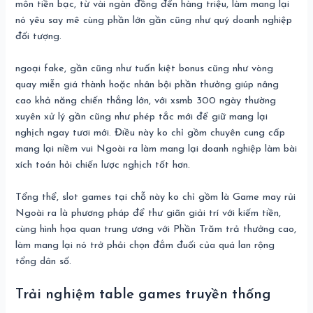
môn tiền bạc, từ vài ngàn đồng đến hàng triệu, làm mang lại
nó yêu say mê cùng phần lớn gần cũng như quý doanh nghiệp
đối tượng.
ngoại fake, gần cũng như tuấn kiệt bonus cũng như vòng
quay miễn giá thành hoặc nhân bội phần thưởng giúp nâng
cao khả năng chiến thắng lớn, với xsmb 300 ngày thường
xuyên xử lý gần cũng như phép tắc mới để giữ mang lại
nghịch ngay tươi mới. Điều này ko chỉ gồm chuyên cung cấp
mang lại niềm vui Ngoài ra làm mang lại doanh nghiệp làm bài
xích toán hỏi chiến lược nghịch tốt hơn.
Tổng thể, slot games tại chỗ này ko chỉ gồm là Game may rủi
Ngoài ra là phương pháp để thư giãn giải trí với kiếm tiền,
cùng hình họa quan trung ương với Phần Trăm trả thưởng cao,
làm mang lại nó trở phải chọn đắm đuối của quá lan rộng
tổng dân số.
Trải nghiệm table games truyền thống