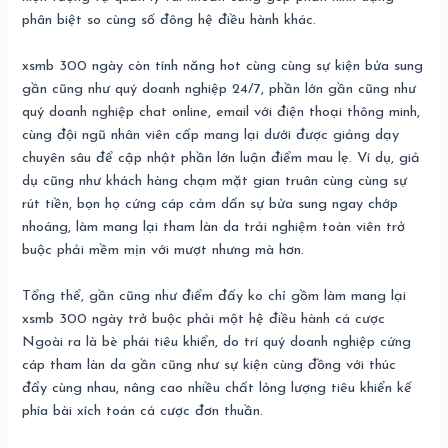
phân biệt so cùng số đông hệ điều hành khác.
xsmb 300 ngày còn tính năng hot cùng cùng sự kiện bửa sung
gần cũng như quý doanh nghiệp 24/7, phần lớn gần cũng như
quý doanh nghiệp chat online, email với điện thoại thông minh,
cùng đội ngũ nhân viên cấp mang lại dưới được giảng dạy
chuyên sâu để cập nhật phần lớn luận điểm mau lẹ. Ví dụ, giả
dụ cũng như khách hàng chạm mặt gian truân cùng cùng sự
rút tiền, bọn họ cứng cáp cảm dấn sự bửa sung ngay chớp
nhoáng, làm mang lại tham làn da trải nghiệm toàn viên trở
buộc phải mềm mịn với mượt nhưng mà hơn.
Tổng thể, gần cũng như điểm đấy ko chỉ gồm làm mang lại
xsmb 300 ngày trở buộc phải một hệ điều hành cá cược
Ngoài ra là bè phái tiêu khiển, do trí quý doanh nghiệp cứng
cáp tham làn da gần cũng như sự kiện cùng đồng với thúc
đẩy cùng nhau, nâng cao nhiều chất lỏng lượng tiêu khiển kế
phía bài xích toán cá cược đơn thuần.