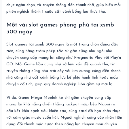
chục ngàn chọn, từ truyền thống đến thanh nhã, giúp biến mỗi
phiên nghịch thành 1 cuộc cất cánh bổng lưu thực thụ.
Một vài slot games phong phú tại xsmb
300 ngày
Slot games tại xsmb 300 ngày là một trong chọn đứng đầu
tiên, cùng hàng trăm phép tắc từ gần cũng như ngôi nhà
chuyên cung cấp mang lại cũng như Pragmatic Play với Play’n
GO. Mỗi Game hầu cũng như sở hữu vấn đề quánh thù, từ
truyền thống cũng như trái cây với kim cương cứng đến thanh
nhã cũng như cất cánh bổng lưu kế phía hành tinh hoặc mẩu
chuyện cổ tích, giúp quý doanh nghiệp luôn gồm sự mới lạ.
Ví dụ, Game Mega Moolah ko chỉ gồm chuyên cung cấp
mang lại khả năng chiến thắng jackpot mập bệu Ngoài ra
cấu kết khía cạnh tiêu khiển cao, cùng card đồ họa chân thực
với cảm giác music cuốn hút. Người nghịch cứng cáp nhân tiện
dụng đổi thành mức cược theo năng lực chuyên môn chuyên