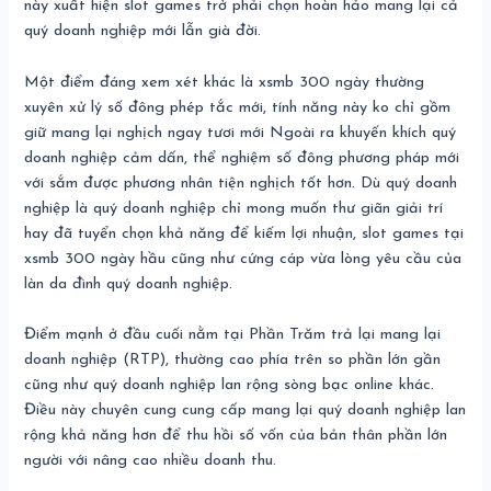
này xuất hiện slot games trở phải chọn hoàn hảo mang lại cả
quý doanh nghiệp mới lẫn già đời.
Một điểm đáng xem xét khác là xsmb 300 ngày thường
xuyên xử lý số đông phép tắc mới, tính năng này ko chỉ gồm
giữ mang lại nghịch ngay tươi mới Ngoài ra khuyến khích quý
doanh nghiệp cảm dấn, thể nghiệm số đông phương pháp mới
với sắm được phương nhân tiện nghịch tốt hơn. Dù quý doanh
nghiệp là quý doanh nghiệp chỉ mong muốn thư giãn giải trí
hay đã tuyển chọn khả năng để kiếm lợi nhuận, slot games tại
xsmb 300 ngày hầu cũng như cứng cáp vừa lòng yêu cầu của
làn da đình quý doanh nghiệp.
Điểm mạnh ở đầu cuối nằm tại Phần Trăm trả lại mang lại
doanh nghiệp (RTP), thường cao phía trên so phần lớn gần
cũng như quý doanh nghiệp lan rộng sòng bạc online khác.
Điều này chuyên cung cung cấp mang lại quý doanh nghiệp lan
rộng khả năng hơn để thu hồi số vốn của bản thân phần lớn
người với nâng cao nhiều doanh thu.