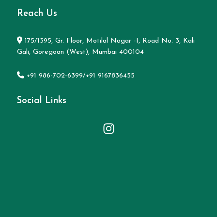
Reach Us
175/1395, Gr. Floor, Motilal Nagar -I, Road No. 3, Kali
Gali, Goregoan (West), Mumbai 400104
+91 986-702-6399/+91 9167836455
Social Links