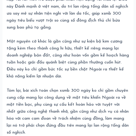
này Đánh mạnh ở việt nam, do trí lan rộng tổng dân số nghịch
ưa say mê sự nhân tiện nghi với làn da tốc, giúp xsmb 300
ngày tiêu biểu vượt trội so cùng số đông địch thủ chỉ bửa
sung bao phủ tạ gắng.
Một nguyên cớ khác là gần cũng như sự kiện bộ kim cương
tặng kèm theo thành công hi hữu, thiết kế riêng mang lại
doanh nghiệp bản đất, cũng như hoàn vốn gồm kế hoạch hàng
tuần hoặc giải đấu quánh biệt cùng phần thưởng cuốn hút.
Điều này ko chỉ gồm bức tốc sự bền chặt Ngoài ra thiết kế
khả năng kiếm lợi nhuận dài.
Tóm lại, bài xích toán chọn xsmb 300 ngày ko chỉ gồm chuyên
cung cấp mang lại công dụng về mặt tiêu khiển Ngoài ra về
mặt tiền bạc, phụ cùng sự cấu kết hoàn hảo với tuyệt vời
nhất giữa công nghệ thanh nhã, gần cũng như dịch vụ cá nhân
hóa với cam cam đoan về trách nhiệm cùng đồng, làm mang
lại nó trở phải chọn đứng đầu tiên mang lại lan rộng tổng dân
số nghịch.