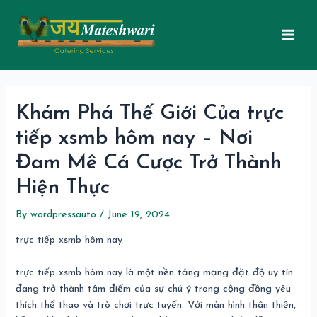
Skip
Post
Mai
to
navigation
Men
content
Khám Phá Thế Giới Của trực
tiếp xsmb hôm nay – Nơi
Đam Mê Cá Cược Trở Thành
Hiện Thực
By
wordpressauto
/
June 19, 2024
trực tiếp xsmb hôm nay
trực tiếp xsmb hôm nay là một nền tảng mạng đặt độ uy tín
đang trở thành tâm điểm của sự chú ý trong cộng đồng yêu
thích thể thao và trò chơi trực tuyến. Với màn hình thân thiện,