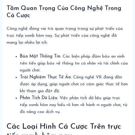
Tầm Quan Trọng Của Công Nghệ Trong
Cá Cược
Công nghệ đóng vai trò quan trọng trong sự phát triển của
trực tiếp xsmb hôm nay. Sự phát triển của công nghệ đã
mang lại nhiều lợi ích:
Bảo Mật Thông Tin
: Các biện pháp đảm bảo an ninh
tiên tiến giúp bảo vệ thông tin cá nhân và tài chính của
người chơi.
Trải Nghiệm Thực Tế Ảo
: Công nghệ VR đang dần
được áp dụng, giúp người chơi có cảm giác thực tế hơn
khi tham gia đặt độ.
Phân Tích Dữ Liệu
: Việc phân tích dữ liệu giúp trực
tiếp xsmb hôm nay hiểu rõ hơn về hành vi người chơi, từ
đó nâng cao dịch vụ.
Các Loại Hình Cá Cược Trên trực