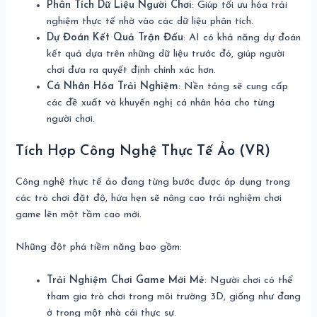
Phân Tích Dữ Liệu Người Chơi
: Giúp tối ưu hóa trải
nghiệm thực tế nhờ vào các dữ liệu phân tích.
Dự Đoán Kết Quả Trận Đấu
: AI có khả năng dự đoán
kết quả dựa trên những dữ liệu trước đó, giúp người
chơi đưa ra quyết định chính xác hơn.
Cá Nhân Hóa Trải Nghiệm
: Nền tảng sẽ cung cấp
các đề xuất và khuyến nghị cá nhân hóa cho từng
người chơi.
Tích Hợp Công Nghệ Thực Tế Ảo (VR)
Công nghệ thực tế ảo đang từng bước được áp dụng trong
các trò chơi đặt độ, hứa hẹn sẽ nâng cao trải nghiệm chơi
game lên một tầm cao mới.
Những đột phá tiềm năng bao gồm:
Trải Nghiệm Chơi Game Mới Mẻ
: Người chơi có thể
tham gia trò chơi trong môi trường 3D, giống như đang
ở trong một nhà cái thực sự.