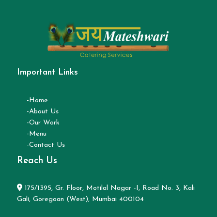
Important Links
-Home
-About Us
-Our Work
-Menu
-Contact Us
Reach Us
175/1395, Gr. Floor, Motilal Nagar -I, Road No. 3, Kali
Gali, Goregoan (West), Mumbai 400104