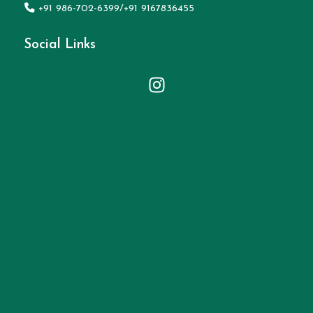
+91 986-702-6399/+91 9167836455
Social Links