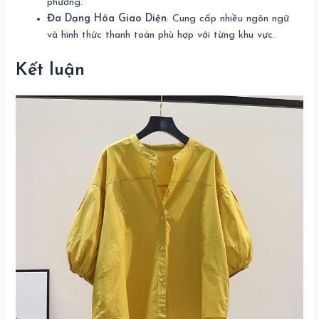
phương.
Đa Dạng Hóa Giao Diện
: Cung cấp nhiều ngôn ngữ
và hình thức thanh toán phù hợp với từng khu vực.
Kết luận