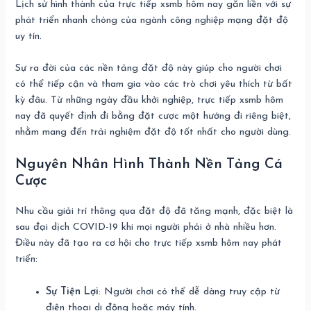
Lịch sử hình thành của trực tiếp xsmb hôm nay gắn liền với sự
phát triển nhanh chóng của ngành công nghiệp mạng đặt độ
uy tín.
Sự ra đời của các nền tảng đặt độ này giúp cho người chơi
có thể tiếp cận và tham gia vào các trò chơi yêu thích từ bất
kỳ đâu. Từ những ngày đầu khởi nghiệp, trực tiếp xsmb hôm
nay đã quyết định đi bằng đặt cược một hướng đi riêng biệt,
nhằm mang đến trải nghiệm đặt độ tốt nhất cho người dùng.
Nguyên Nhân Hình Thành Nền Tảng Cá
Cược
Nhu cầu giải trí thông qua đặt độ đã tăng mạnh, đặc biệt là
sau đại dịch COVID-19 khi mọi người phải ở nhà nhiều hơn.
Điều này đã tạo ra cơ hội cho trực tiếp xsmb hôm nay phát
triển:
Sự Tiện Lợi
: Người chơi có thể dễ dàng truy cập từ
điện thoại di động hoặc máy tính.