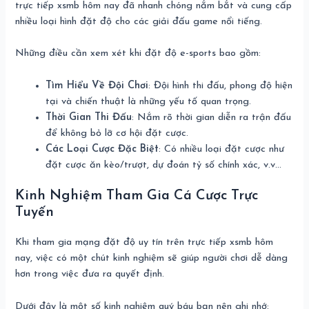
trực tiếp xsmb hôm nay đã nhanh chóng nắm bắt và cung cấp
nhiều loại hình đặt độ cho các giải đấu game nổi tiếng.
Những điều cần xem xét khi đặt độ e-sports bao gồm:
Tìm Hiểu Về Đội Chơi
: Đội hình thi đấu, phong độ hiện
tại và chiến thuật là những yếu tố quan trọng.
Thời Gian Thi Đấu
: Nắm rõ thời gian diễn ra trận đấu
để không bỏ lỡ cơ hội đặt cược.
Các Loại Cược Đặc Biệt
: Có nhiều loại đặt cược như
đặt cược ăn kèo/trượt, dự đoán tỷ số chính xác, v.v…
Kinh Nghiệm Tham Gia Cá Cược Trực
Tuyến
Khi tham gia mạng đặt độ uy tín trên trực tiếp xsmb hôm
nay, việc có một chút kinh nghiệm sẽ giúp người chơi dễ dàng
hơn trong việc đưa ra quyết định.
Dưới đây là một số kinh nghiệm quý báu bạn nên ghi nhớ: