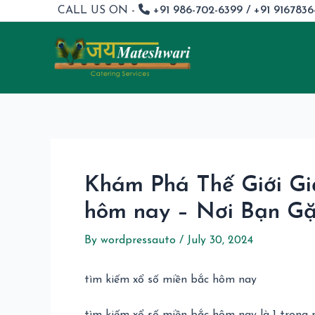
Skip
Post
CALL US ON -
+91 986-702-6399 / +91 916783
to
navigation
content
Khám Phá Thế Giới Gi
hôm nay – Nơi Bạn G
By
wordpressauto
/
July 30, 2024
tìm kiếm xổ số miền bắc hôm nay