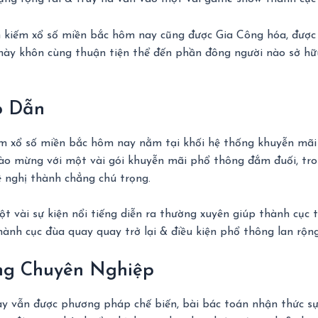
m kiếm xổ số miền bắc hôm nay cũng được Gia Công hóa, đượ
này khôn cùng thuận tiện thể đến phần đông người nào sở hữ
p Dẫn
ếm xổ số miền bắc hôm nay nằm tại khối hệ thống khuyễn mãi
ào mừng với một vài gói khuyễn mãi phổ thông đắm đuối, tr
ề nghị thành chẳng chú trọng.
 vài sự kiện nổi tiếng diễn ra thường xuyên giúp thành cục 
ành cục đùa quay quay trở lại & điều kiện phổ thông lan rộ
ng Chuyên Nghiệp
y vẫn được phương pháp chế biến, bài bác toán nhận thức sự 