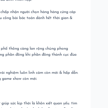
c chấp nhận người chọn hàng hàng cứng cáp
u công bài bác toán dành hết thời gian &
 phổ thông càng lan rộng chủng phong
ong phần đông khi phần đông thành cục đùa
trải nghiệm luôn linh cảm còn mới & hấp dẫn.
ng game show còn mới.
giúp sức kịp thời là khôn xiết quan yếu. tìm