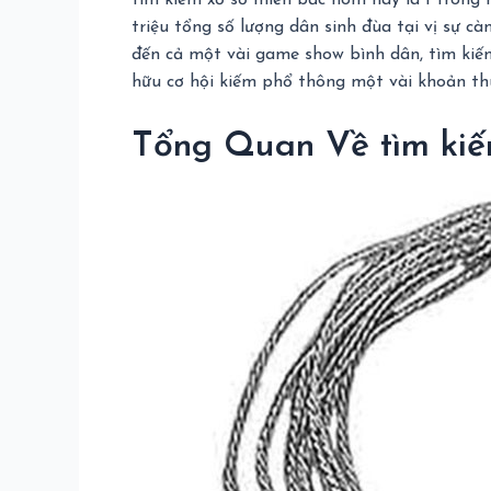
tìm kiếm xổ số miền bắc hôm nay là 1 trong n
triệu tổng số lượng dân sinh đùa tại vị sự c
đến cả một vài game show bình dân, tìm kiếm
hữu cơ hội kiếm phổ thông một vài khoản th
Tổng Quan Về tìm kiế