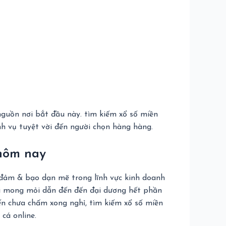
guồn nơi bắt đầu này. tìm kiếm xổ số miền
nh vụ tuyệt vời đến người chọn hàng hàng.
 hôm nay
 đảm & bạo dạn mẽ trong lĩnh vực kinh doanh
với mong mỏi dẫn đến đến đại dương hết phần
tiến chưa chấm xong nghỉ, tìm kiếm xổ số miền
cá online.