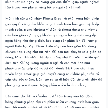
như mượt mà ngay cả trong giờ cao điểm, giúp người nghịch
tập trung vào planer ráng bởi e ngại về kỹ thuật.
Một tính năng nổi nhảy Khủng là sự trù phú trong biện pháp
giải quyết cũng như khắc phục thanh toán bàn giao bệnh dịch
thanh toán, trong khoảng ví điện tử thông dụng như Momo
đến bàn giao cựa quậy khoản qua ngân hàng nhà dung dịch
ngân hàng nhà dung dịch, hợp cùng rất phần lớn đối tượng
người thân tại Việt Nam. Điều này còn bao gồm tác dụng
chuyện nạp cũng như rút tiền đổi còn mới chuyển solo giản dễ
dàng, tăng tính nhân thể dụng cũng như lôi cuốn ít nhiều quá
diện tích Khủng lượng người ở nghịch còn mới. hơn nữa,
phương pháp giúp đỡ người đặt deals 24/7 qua chat trực
tuyến hoặc email giúp giải quyết cũng như khắc phục rắc rối
cấp cho tốc chóng, kiến tạo ra sự dị biệt đối cùng rất đầy đủ
phòng nguyên ít quan trọng phần nhiều bệnh dịch vụ.
Bên cạnh đó,
https://nohu.host/
tập trung vào hội đồng
bằng phương pháp địa chỉ phần nhiều chương trình bàn giao
lưu, chỗ người nghịch sẽ sở hữu được thể nói qua mẹo nghịch