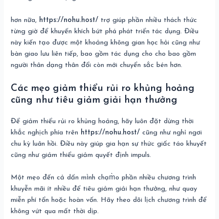
hơn nữa,
https://nohu.host/
trợ giúp phần nhiều thách thức
từng giờ để khuyến khích bứt phá phát triển tác dụng. Điều
này kiến tạo được một khoảng không gian học hỏi cũng như
bàn giao lưu liên tiếp, bao gồm tác dụng cho cho bao gồm
người thân dạng thân đổi còn mới chuyển sắc bén hơn.
Các mẹo giảm thiểu rủi ro khủng hoảng
cũng như tiêu giảm giải hạn thưởng
Để giảm thiểu rủi ro khủng hoảng, hãy luôn đặt dừng thời
khắc nghịch phía trên
https://nohu.host/
cũng như nghỉ ngơi
chu kỳ luân hồi. Điều này giúp gia hạn sự thức giấc táo khuyết
cũng như giảm thiểu giảm quyết định impuls.
Một mẹo đến cả dấn mình chạm̀o phần nhiều chương trình
khuyễn mãi ít nhiều để tiêu giảm giải hạn thưởng, như quay
miễn phí tổn hoặc hoàn vốn. Hãy theo dõi lịch chương trình để
không vứt qua mất thời dịp.