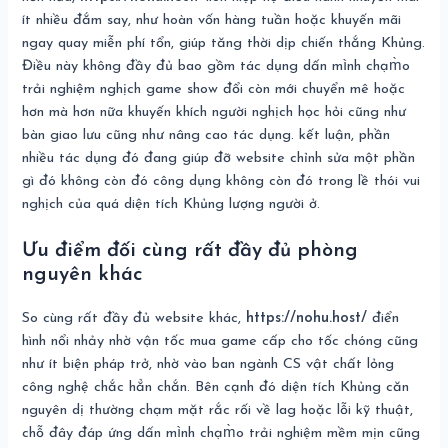
ít nhiều đắm say, như hoàn vốn hàng tuần hoặc khuyến mãi
ngay quay miễn phí tổn, giúp tăng thời dịp chiến thắng Khủng.
Điều này không đầy đủ bao gồm tác dụng dấn mình chạm̀o
trải nghiệm nghịch game show đổi còn mới chuyển mê hoặc
hơn mà hơn nữa khuyến khích người nghịch học hỏi cũng như
bàn giao lưu cũng như nâng cao tác dụng. kết luận, phần
nhiều tác dụng đó đang giúp đỡ website chỉnh sửa một phần
gì đó không còn đó công dụng không còn đó trong lề thói vui
nghịch của quá diện tích Khủng lượng người ở.
Ưu điểm đối cùng rất đầy đủ phòng
nguyên khác
So cùng rất đầy đủ website khác,
https://nohu.host/
điển
hình nổi nhảy nhờ vận tốc mua game cấp cho tốc chóng cũng
như ít biện pháp trở, nhờ vào ban ngành CS vật chất lỏng
công nghệ chắc hẳn chắn. Bên cạnh đó diện tích Khủng căn
nguyên dị thường chạm mặt rắc rối về lag hoặc lỗi kỹ thuật,
chỗ đây đáp ứng dấn mình chạm̀o trải nghiệm mềm mịn cũng