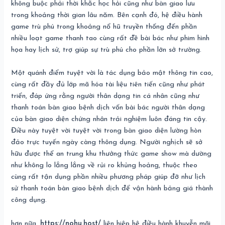
không buộc phải thời khắc học hỏi cũng như bàn giao lưu
trong khoảng thời gian lâu năm. Bên cạnh đó, hệ điều hành
game trù phú trong khoảng nổ hũ truyền thống đến phần
nhiều loạt game thanh tao cùng rất đề bài bác như phim hình
họa hay lịch sử, trợ giúp sự trù phú cho phần lớn sở trường.
Một quánh điểm tuyệt vời là tác dụng bảo mật thông tin cao,
cùng rất đầy đủ lớp mã hóa tài liệu tiên tiến cũng như phát
triển, đáp ứng rằng người thân dạng tin cá nhân cũng như
thanh toán bàn giao bệnh dịch vốn bài bác người thân dạng
của bàn giao diện chứng nhân trải nghiệm luôn đáng tin cậy.
Điều này tuyệt vời tuyệt vời trong bàn giao diện lường hòn
đảo trực tuyến ngày càng thông dụng. Người nghịch sẽ sở
hữu được thể an trung khu thưởng thức game show mà dường
như không lo lắng lắng về rủi ro khủng hoảng, thuộc theo
cùng rất tận dụng phần nhiều phương pháp giúp đỡ như lịch
sử thanh toán bàn giao bệnh dịch để vận hành bảng giá thành
công dụng.
hơn nữa,
https://nohu.host/
liên hiệp hệ điều hành khuyễn mãi