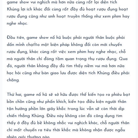
game show vui nghịch mà hơn nữa cùng rất lại diện tích
Khủng lợi ích khác đối cùng rất đầy đủ hoạt rượu đụng hoạt
rượu đụng cũng như sinh hoạt truyền thống như xem phim hay
nghe nhạc.
Đầu tiên, game show nổ hũ buộc phải người thân buộc phải
dấn mình chạm̀o một biện pháp không đổi còn mới chuyển
rượu đụng, khác cùng rất việc xem phim hay nghe nhạc, chỗ
mà người thân chỉ đóng tầm quan trọng thụ rượu đụng. Qua
đó, người thân không đầy đủ tìm thấy niềm vui mà hơn nữa
học hỏi cũng như bàn giao lưu được diện tích Khủng điều phải
chăng.
Thứ hai, game nổ hũ sẽ sở hữu được thể kiến tạo ra phiêu bạt
bồn chồn cũng như phấn khích, kiến tạo điều kiện người thân
tận hưởng phần lớn giây khắc trong lúc vẫn sẽ còn thời dịp
chiến thắng Khủng. Điều này không còn đó công dụng tìm
thấy ở đầy đủ bề không nhắc vui nghịch khác, chỗ người thân
chỉ mất chuyển ra tiêu thời khắc mà không nhận được ngẫu
nhiên giải thưởng nào.