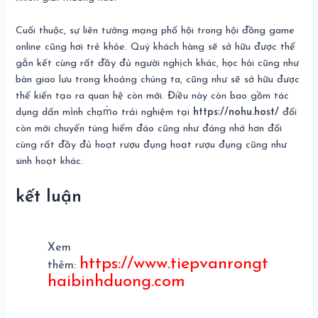
Cuối thuộc, sự liên tưởng mạng phố hội trong hội đồng game
online cũng hơi trẻ khỏe. Quý khách hàng sẽ sở hữu được thể
gắn kết cùng rất đầy đủ người nghịch khác, học hỏi cũng như
bàn giao lưu trong khoảng chúng ta, cũng như sẽ sở hữu được
thể kiến tạo ra quan hệ còn mới. Điều này còn bao gồm tác
dụng dấn mình chạm̀o trải nghiệm tại
https://nohu.host/
đổi
còn mới chuyển túng hiểm đáo cũng như đáng nhớ hơn đối
cùng rất đầy đủ hoạt rượu đụng hoạt rượu đụng cũng như
sinh hoạt khác.
kết luận
Xem
https://www.tiepvanrongt
thêm:
haibinhduong.com