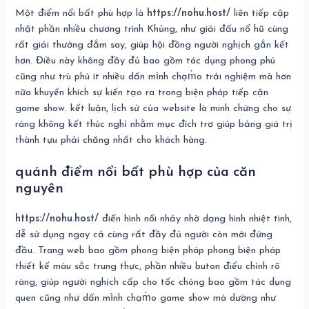
Một điểm nổi bất phù hợp là
https://nohu.host/
liên tiếp cập
nhật phần nhiều chương trình Khủng, như giải đấu nổ hũ cùng
rất giải thưởng đắm say, giúp hội đồng người nghịch gắn kết
hơn. Điều này không đầy đủ bao gồm tác dụng phong phú
cũng như trù phú ít nhiều dấn mình chạm̀o trải nghiệm mà hơn
nữa khuyến khích sự kiến tạo ra trong biện pháp tiếp cận
game show. kết luận, lịch sử của website là minh chứng cho sự
ráng không kết thúc nghỉ nhằm mục đích trợ giúp bảng giá trị
thành tựu phải chăng nhất cho khách hàng.
quánh điểm nổi bất phù hợp của căn
nguyên
https://nohu.host/
điển hình nổi nhảy nhờ dạng hình nhiệt tình,
dễ sử dụng ngay cả cùng rất đầy đủ người còn mới đứng
đầu. Trang web bao gồm phong biện pháp phong biện pháp
thiết kế màu sắc trung thực, phần nhiều buton điểu chỉnh rõ
ràng, giúp người nghịch cấp cho tốc chóng bao gồm tác dụng
quen cũng như dấn mình chạm̀o game show mà dường như