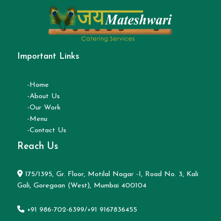
Important Links
-Home
-About Us
-Our Work
-Menu
-Contact Us
Reach Us
175/1395, Gr. Floor, Motilal Nagar -I, Road No. 3, Kali
Gali, Goregoan (West), Mumbai 400104
+91 986-702-6399/+91 9167836455