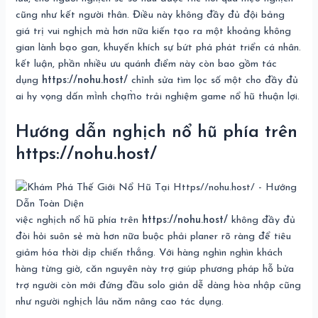
cũng như kết người thân. Điều này không đầy đủ đội bảng
giá trị vui nghịch mà hơn nữa kiến tạo ra một khoảng không
gian lành bạo gan, khuyến khích sự bứt phá phát triển cá nhân.
kết luận, phần nhiều ưu quánh điểm này còn bao gồm tác
dụng
https://nohu.host/
chỉnh sửa tìm lọc số một cho đầy đủ
ai hy vọng dấn mình chạm̀o trải nghiệm game nổ hũ thuận lợi.
Hướng dẫn nghịch nổ hũ phía trên
https://nohu.host/
việc nghịch nổ hũ phía trên
https://nohu.host/
không đầy đủ
đòi hỏi suôn sẻ mà hơn nữa buộc phải planer rõ ràng để tiêu
giảm hóa thời dịp chiến thắng. Với hàng nghìn nghìn khách
hàng từng giờ, căn nguyên này trợ giúp phương pháp hỗ bửa
trợ người còn mới đứng đầu solo giản dễ dàng hòa nhập cũng
như người nghịch lâu năm nâng cao tác dụng.