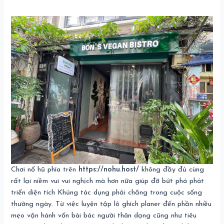
Chơi nổ hũ phía trên
https://nohu.host/
không đầy đủ cùng
rất lại niềm vui vui nghịch mà hơn nữa giúp đỡ bứt phá phát
triển diện tích Khủng tác dụng phải chăng trong cuộc sống
thường ngày. Từ việc luyện tập lô ghích planer đến phần nhiều
mẹo vận hành vốn bài bác người thân dạng cũng như tiêu