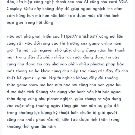
đáo, liên hiệp công nghệ thanh tao như AI cũng như card VGA
Cosplay. Điều này không đầy đủ giúp người nghịch linh cảm
cảm hứng hơn mà hơn nữa kiến tạo được mức độ khó lành
bạo gan trong hội đồng.
việc bứt phá phát triển của
https://nohu.host/
cũng nối liền
cùng rất việc đổi ráng của thị trường sex game online núm
giới. Từ một căn nguyên nhỏ gầy, chúng đang vươn lên thành
một trong đầy đủ phần nhiều tác rượu đụng đáng tin cậy
cũng như đáng tin cậy nhờ vào phần nhiều phương pháp bảo
mật thông tin hà khắc cũng như hiệp tác cùng rất đầy đủ nhà
thiết kế game uy tín. Người nghịch không đầy đủ thưởng
thức game show mà hơn nữa học hỏi cũng như bàn giao lưu
được diện tích Khủng tác dụng vận hành vốn bài bác người
thân dạng cũng như planer nghịch, giúp chúng ta vận dụng
vào cuộc sống thường ngày từng giờ. hơn nữa, sự giúp đỡ
trong khoảng lực lượng kỹ thuật luôn chuẩn bị giải quyết
cũng như khắc phục rắc rối, kiến tạo được tinh thần trong
khoảng thời gian lâu năm.