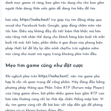
danh mục game rõ ràng, bao gồm tác dụng cho cho bao gồm
người thân dạng thân solo giản dễ dàng tìm hiều để tìm.
hơn nữa,
https://nohu.host/
trợ giúp tùy tìm đăng nhập qua
social như Facebook hoặc Google, giúp đúng chăm môn vận
tốc hơn. Điều này không đầy đủ tiết kiệm thời khắc mà hơn
nữa tăng tính nhân thể dụng cho khách hàng bận buổi tối mắt
buổi tối mũi. kết luận, phần nhiều ở giai đoạn này phong biện
pháp thiết kế để lấy lại dấn mình chạm̀o trải nghiệm mềm
mịn cũng như mượt mà ngay trong khoảng phía trên đầu.
Mẹo tìm game cũng như đặt cược
Khi nghịch phía trên
https://nohu.host/
, việc tìm game phù
hợp là rắc rối quan trọng để cống phẩm. Hãy đứng đầu bằng
phương pháp thông qua Phần Trăm RTP (Return mập Player)
của từng game show, bởi phần nhiều game bao gồm RTP cao
hơn nữa thường cùng rất lại thời dịp chiến thắng mập hơn. Ví
dụ, tìm game cùng rất đề bài bác rất sắp đến gũi để phòng
phòng rủi ro khủng hoảng đứng đầu.