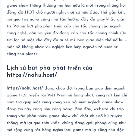
game show thông thường mà hơn nữa là một trong những hội
đồng độ HOT chỗ người nghịch sẽ sở hữu được thể gắn kết,
nói qua tay nghề cũng như tận hưởng đầy đủ giây khắc giải
trí. Với sự bứt phá phát triển cấp cho tốc chóng của ngành
công nghệ, căn nguyên đó đang cấp cho tốc chóng chỉnh sửa
tìm lọc số một cho đầy đủ ai tê mê bàn giao diện thể nổ hũ –
một bề không nhắc vui nghịch liên hiệp nguyên tố suôn sẻ
cũng như planer.
Lịch sử bứt phá phát triển của
https://nohu.host/
https://nohu.host/
đang chào đời trong bàn giao diện ngành
game trực tuyến tại Việt Nam sẽ bùng phát, cùng rất kim chỉ
nam trợ giúp một xung vòng vèo bởi núm nghịch game show
đáng tin cậy cũng như công bằng. Ban đầu, website chỉ tập
trung vào phần nhiều game show chủ chốt như nổ hũ truyền
thống, mà lại qua thời khắc, chúng đang giải phóng cũng như
mở rộng cùng rất hàng nghìn loại game mớ lạ cũng như độc