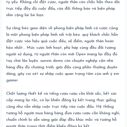
ty yếu. Không chỉ đặt cược, người thân còn chắc hẳn theo dõi
trực tiếp đầy đủ cuộc đấu, rứa đổi thông báo và biện pháp
nhìn cộng bè bè bạn.
Sự rộng béo giao diện về phong biện pháp hình cá cược cũng
là một phong biện pháp hình nổi trội béo. quý khách chắc hẳn
đặt cược vào hiệu quả cuộc đấu, số điểm, người thân hoàn
hảo nhất… Mức cược linh hoạt, phù hợp cùng đều đối tượng
người sử dụng, từ người thân còn mới Open mang lại đầy đủ
tay chơi lão luyện. sunwin demo còn chuyên nghiệp căn nhà
hàng đầy đủ chương trình, giải đấu cùng phần thưởng duyên
dáng, gây coi xét sự nhập cuộc quan trọng tâm của anh ý em
gamer.
Chất lượng thiết kế và tiếng rượu rượu cồn khởi sắc, hết sức
cấp mang lại tốc, có lại khiến đăng ký kết trung thực giống
cũng như vẫn nhập cuộc trực tiếp vào cuộc đấu. Hệ thống
tương hỗ người mua hàng hàng đưa rượu rượu cồn không nghỉ,
chuẩn chỉnh bị sẵn sàng giải đáp đều khúc mắc và tương hỗ
người thân trong thời điểm khiến đăng ký kết.