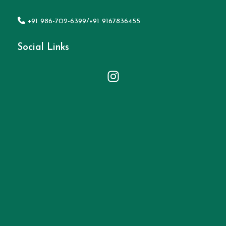
+91 986-702-6399/+91 9167836455
Social Links