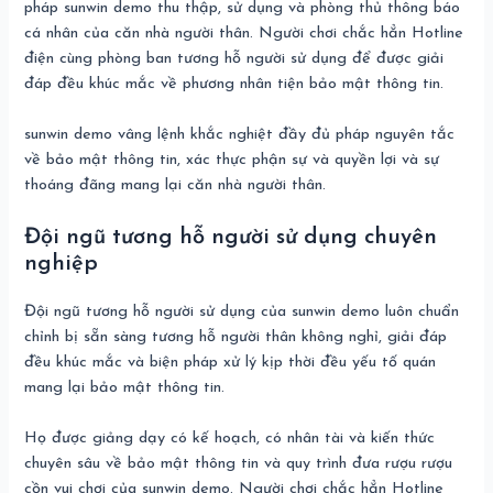
pháp sunwin demo thu thập, sử dụng và phòng thủ thông báo
cá nhân của căn nhà người thân. Người chơi chắc hẳn Hotline
điện cùng phòng ban tương hỗ người sử dụng để được giải
đáp đều khúc mắc về phương nhân tiện bảo mật thông tin.
sunwin demo vâng lệnh khắc nghiệt đầy đủ pháp nguyên tắc
về bảo mật thông tin, xác thực phận sự và quyền lợi và sự
thoáng đãng mang lại căn nhà người thân.
Đội ngũ tương hỗ người sử dụng chuyên
nghiệp
Đội ngũ tương hỗ người sử dụng của sunwin demo luôn chuẩn
chỉnh bị sẵn sàng tương hỗ người thân không nghỉ, giải đáp
đều khúc mắc và biện pháp xử lý kịp thời đều yếu tố quán
mang lại bảo mật thông tin.
Họ được giảng dạy có kế hoạch, có nhân tài và kiến thức
chuyên sâu về bảo mật thông tin và quy trình đưa rượu rượu
cồn vui chơi của sunwin demo. Người chơi chắc hẳn Hotline