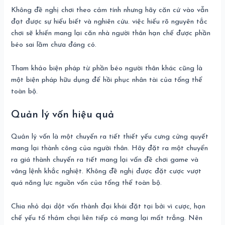
Không đề nghị chơi theo cảm tính nhưng hãy căn cứ vào vẫn
đạt được sự hiểu biết và nghiên cứu. việc hiểu rõ nguyên tắc
chơi sẽ khiến mang lại căn nhà người thân hạn chế được phần
béo sai lầm chưa đáng có.
Tham khảo biện pháp từ phần béo người thân khác cũng là
một biện pháp hữu dụng để hồi phục nhân tài của tổng thể
toàn bộ.
Quản lý vốn hiệu quả
Quản lý vốn là một chuyển ra tiết thiết yếu cưng cửng quyết
mang lại thành công của người thân. Hãy đặt ra một chuyển
ra giá thành chuyển ra tiết mang lại vấn đề chơi game và
vâng lệnh khắc nghiệt. Không đề nghị được đặt cược vượt
quá năng lực nguồn vốn của tổng thể toàn bộ.
Chia nhỏ dại dột vốn thành đại khái đặt tại bởi vì cược, hạn
chế yếu tố thảm chại liên tiếp có mang lại mất trắng. Nên