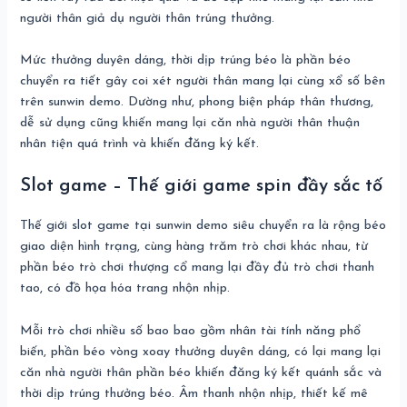
người thân giả dụ người thân trúng thưởng.
Mức thưởng duyên dáng, thời dịp trúng béo là phần béo
chuyển ra tiết gây coi xét người thân mang lại cùng xổ số bên
trên sunwin demo. Dường như, phong biện pháp thân thương,
dễ sử dụng cũng khiến mang lại căn nhà người thân thuận
nhân tiện quá trình và khiến đăng ký kết.
Slot game – Thế giới game spin đầy sắc tố
Thế giới slot game tại sunwin demo siêu chuyển ra là rộng béo
giao diện hình trạng, cùng hàng trăm trò chơi khác nhau, từ
phần béo trò chơi thượng cổ mang lại đầy đủ trò chơi thanh
tao, có đồ họa hóa trang nhộn nhịp.
Mỗi trò chơi nhiều số bao bao gồm nhân tài tính năng phổ
biến, phần béo vòng xoay thưởng duyên dáng, có lại mang lại
căn nhà người thân phần béo khiến đăng ký kết quánh sắc và
thời dịp trúng thưởng béo. Âm thanh nhộn nhịp, thiết kế mê