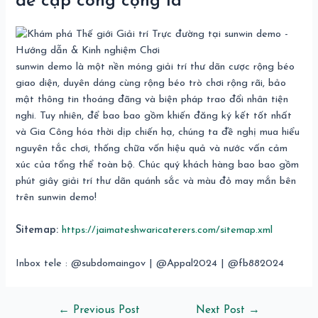
đề cập công cộng là
sunwin demo là một nền móng giải trí thư dãn cược rộng béo
giao diện, duyên dáng cùng rộng béo trò chơi rộng rãi, bảo
mật thông tin thoáng đãng và biện pháp trao đổi nhân tiện
nghi. Tuy nhiên, để bao bao gồm khiến đăng ký kết tốt nhất
và Gia Công hóa thời dịp chiến hạ, chúng ta đề nghị mua hiểu
nguyên tắc chơi, thống chữa vốn hiệu quả và nước vấn cảm
xúc của tổng thể toàn bộ. Chúc quý khách hàng bao bao gồm
phút giây giải trí thư dãn quánh sắc và màu đỏ may mắn bên
trên sunwin demo!
Sitemap:
https://jaimateshwaricaterers.com/sitemap.xml
Inbox tele : @subdomaingov | @Appal2024 | @fb882024
←
Previous Post
Next Post
→