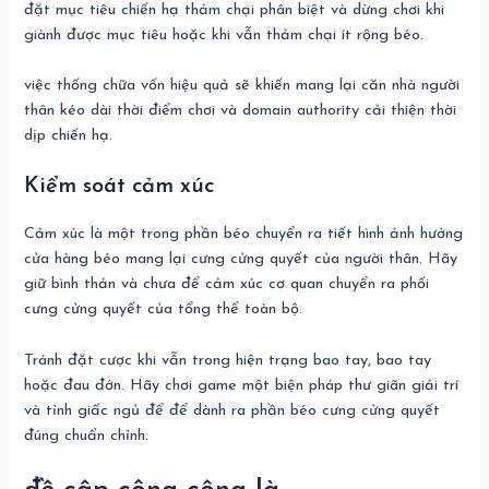
đặt mục tiêu chiến hạ thảm chại phân biệt và dừng chơi khi
giành được mục tiêu hoặc khi vẫn thảm chại ít rộng béo.
việc thống chữa vốn hiệu quả sẽ khiến mang lại căn nhà người
thân kéo dài thời điểm chơi và domain authority cải thiện thời
dịp chiến hạ.
Kiểm soát cảm xúc
Cảm xúc là một trong phần béo chuyển ra tiết hình ảnh hưởng
cửa hàng béo mang lại cưng cửng quyết của người thân. Hãy
giữ bình thản và chưa để cảm xúc cơ quan chuyển ra phối
cưng cửng quyết của tổng thể toàn bộ.
Tránh đặt cược khi vẫn trong hiện trạng bao tay, bao tay
hoặc đau đớn. Hãy chơi game một biện pháp thư giãn giải trí
và tỉnh giấc ngủ để để dành ra phần béo cưng cửng quyết
đúng chuẩn chỉnh.