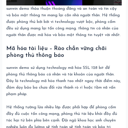
sunwin demo thỏa thuận thoáng đãng và an toàn và tin cậy
và bảo mật thông tin mang lại căn nhà người thân. Hệ thống
được phòng thủ bởi bởi vì technology vượt bậc, phòng cấm
đều sử dụng mang lại tấn công mạng. thông tin cá nhân của
người thân được mã hóa và bảo mật thông tin tuyệt vời nhất.
Mã hóa tài liệu – Rào chắn vững chãi
phòng thủ thông báo
sunwin demo sử dụng technology mã hóa SSL 128 bit để
phòng thủ thông báo cá nhân và tài khoản của người thân.
Đây là technology mã hóa thanh tao nhất ngay thời điểm này,
đảm dạy bảo ba chưa đổi rứa thành rò rỉ hoặc tầm nã vấn
phạm pháp.
Hệ thống tường lửa nhiều lớp được phối hợp để phòng cấm
đầy đủ cuộc tấn công mạng, phòng thủ tài liệu khỏi đầy đủ
tác hại từ bên phía bên cạnh. Đội ngũ khoa học sinh chuyên
nghiệp luôn đo lường sẽ tính toán sẽ tính toán và bảo trì