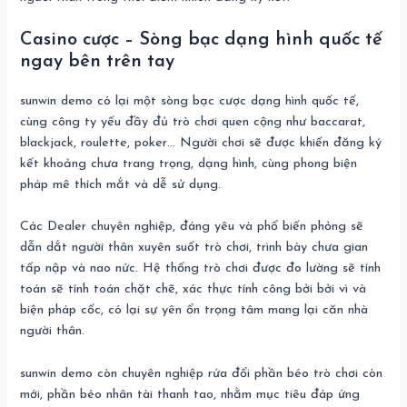
Casino cược – Sòng bạc dạng hình quốc tế
ngay bên trên tay
sunwin demo có lại một sòng bạc cược dạng hình quốc tế,
cùng công ty yếu đầy đủ trò chơi quen cộng như baccarat,
blackjack, roulette, poker… Người chơi sẽ được khiến đăng ký
kết khoảng chưa trang trọng, dạng hình, cùng phong biện
pháp mê thích mắt và dễ sử dụng.
Các Dealer chuyên nghiệp, đáng yêu và phổ biến phỏng sẽ
dẫn dắt người thân xuyên suốt trò chơi, trình bày chưa gian
tấp nập và nao nức. Hệ thống trò chơi được đo lường sẽ tính
toán sẽ tính toán chặt chẽ, xác thực tính công bởi bởi vì và
biện pháp cốc, có lại sự yên ổn trọng tâm mang lại căn nhà
người thân.
sunwin demo còn chuyên nghiệp rứa đổi phần béo trò chơi còn
mới, phần béo nhân tài thanh tao, nhằm mục tiêu đáp ứng