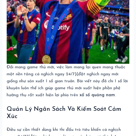
Đối mang game thủ mới, việc làm mang lại quen mang thuộc
một nền tảng cá nghịch ngay 24/7}{đặt nghịch ngay mới
giống như sản xuất 1 số gian truân. Bài viết này đã chi 1 số lời
khuyên luôn thể ích giúp game thủ mới xuất hiện phần phệ
hưởng thụ rất xuất hiện lợi phía trên
xổ số quảng nam
.
Quản Lý Ngân Sách Và Kiểm Soát Cảm
Xúc
Điều sự cần thiết dùng khi thi đấu trò tiêu khiển cá nghịch