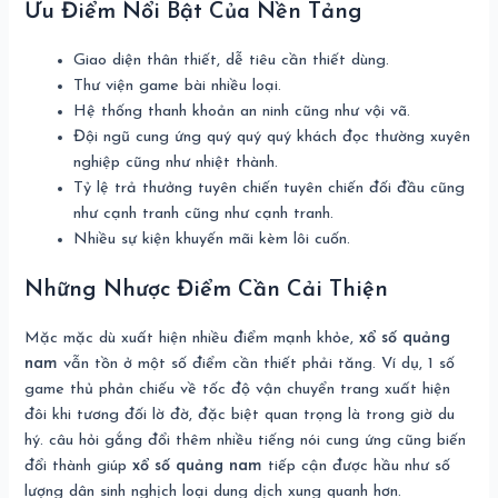
Ưu Điểm Nổi Bật Của Nền Tảng
Giao diện thân thiết, dễ tiêu cần thiết dùng.
Thư viện game bài nhiều loại.
Hệ thống thanh khoản an ninh cũng như vội vã.
Đội ngũ cung ứng quý quý quý khách đọc thường xuyên
nghiệp cũng như nhiệt thành.
Tỷ lệ trả thưởng tuyên chiến tuyên chiến đối đầu cũng
như cạnh tranh cũng như cạnh tranh.
Nhiều sự kiện khuyến mãi kèm lôi cuốn.
Những Nhược Điểm Cần Cải Thiện
Mặc mặc dù xuất hiện nhiều điểm mạnh khỏe,
xổ số quảng
nam
vẫn tồn ở một số điểm cần thiết phải tăng. Ví dụ, 1 số
game thủ phản chiếu về tốc độ vận chuyển trang xuất hiện
đôi khi tương đối lờ đờ, đặc biệt quan trọng là trong giờ du
hý. câu hỏi gắng đổi thêm nhiều tiếng nói cung ứng cũng biến
đổi thành giúp
xổ số quảng nam
tiếp cận được hầu như số
lượng dân sinh nghịch loại dung dịch xung quanh hơn.