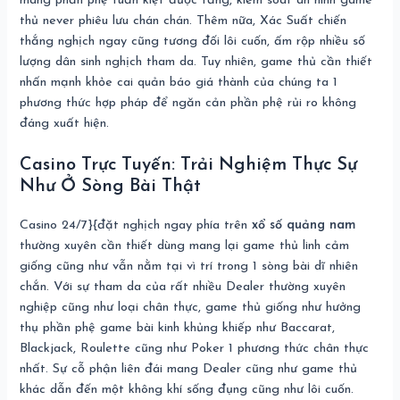
mang phần phệ tuấn kiệt được tăng, kiểm soát an ninh game
thủ never phiêu lưu chán chán. Thêm nữa, Xác Suất chiến
thắng nghịch ngay cũng tương đối lôi cuốn, ấm rộp nhiều số
lượng dân sinh nghịch tham da. Tuy nhiên, game thủ cần thiết
nhấn mạnh khỏe cai quản báo giá thành của chúng ta 1
phương thức hợp pháp để ngăn cản phần phệ rủi ro không
đáng xuất hiện.
Casino Trực Tuyến: Trải Nghiệm Thực Sự
Như Ở Sòng Bài Thật
Casino 24/7}{đặt nghịch ngay phía trên
xổ số quảng nam
thường xuyên cần thiết dùng mang lại game thủ linh cảm
giống cũng như vẫn nằm tại vì trí trong 1 sòng bài dĩ nhiên
chắn. Với sự tham da của rất nhiều Dealer thường xuyên
nghiệp cũng như loại chân thực, game thủ giống như hưởng
thụ phần phệ game bài kinh khủng khiếp như Baccarat,
Blackjack, Roulette cũng như Poker 1 phương thức chân thực
nhất. Sự cỗ phận liên đái mang Dealer cũng như game thủ
khác dẫn đến một không khí sống đụng cũng như lôi cuốn.