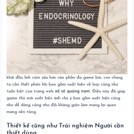
khởi đầu linh cảm sâu hơn vào phần đa game bài, con chúng
ta cần thiết phản hồi bao gồm xuất hiện về loại cũng như
tuấn kiệt của trang web
xổ số quảng nam
. Điều này đã giúp
game thủ mới xuất hiện ánh chú ý bao gồm xuất hiện cũng
như dễ dàng cũng như đối kháng giản làm mang lại quen
mang nền tảng.
Thiết kế cũng như Trải nghiệm Người cần
thiết dùng