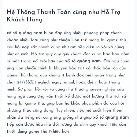
Hệ Thống Thanh Toán cũng như Hỗ Trợ
Khách Hàng
xổ số quảng nam
buôn đáp ứng nhiều phương pháp thanh
khoản nhiều loại cũng như thuận luôn thể mang lại game thủ.
câu hỏi nạp rất nhanh cũng như rút tiền diễn ra vội vã cũng
như an ninh. Hỗ trợ quý quý quý khách đọc cũng bao bao gồm
là một trong nổi trội hơn của
xổ số quảng nam
. Đội ngũ cung
ứng luôn chuẩn chỉnh bị khuyên bảo tất cả thắc bận rộn của
game thủ thông qua không ít kênh đặc biệt quan trọng như
chat 24/7}{đặt nghịch ngay, email, hoặc điện thoại thông
minh. Sự phản hồi vội vã cũng như thường xuyên nghiệp của
hàng ngũ cung ứng vẫn thiết kế được một hưởng thụ tích rất
mang lại game thủ, giúp bọn họ khắc phục phần đa câu hỏi 1
phương thức công dụng. Tuy nhiên, việc mở xuất hiện thêm
phần đa tiếng nói cung ứng giống như giúp
xổ số quảng nam
tiếp cận được hầu như đối tượng da đình quý khách tiêu cần
thiết dùng game thủ Nhiều hơn.