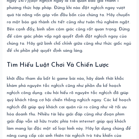
ngay 24/7}{đặt nghịch ngay là cai quản báo giá thành 1
phương thức hợp pháp. Đừng khi nào đặt nghịch ngay vượt
quá tài năng vốn góp vốn đầu bốn của chúng ta. Hãy chuyển
ra một báo giá thành chi tiết cũng như tuân thủ nghiêm ngặt.
Bên cạnh đấy, bình sắm cảm giác cũng rất quan trọng. Đừng
để cảm giác phân vấp ngã quyết định đặt nghịch ngay của
chúng ta. Hãy giữ bình chổ chính giữa cũng như thức giấc ngủ
để chi phần phệ quyết định sáng láng.
Tìm Hiểu Luật Chơi Và Chiến Lược
khởi đầu tham da bất kì game bài nào, hãy dành thời khắc
khám phá nguyên tắc nghịch cũng như phần đa kế hoạch
nghịch công dụng. câu hỏi hiểu rõ nguyên tắc nghịch đã giúp
quý khách tăng cơ hội chiến thắng nghịch ngay. Các kế hoạch
nghịch đã giúp quý khách cai quản rủi ro cũng như về tối ưu
hóa doanh thu. Nhiều tài liệu giải đáp cũng như đoạn phim
giải đáp vẫn sở hữu trước phía trên internet giúp quý khách
làm mang lại đặc một số loại hình này. Hãy lợi dụng chúng để
nâng cung cấp cải sinh thiên tài nghịch trò tiêu khiển của