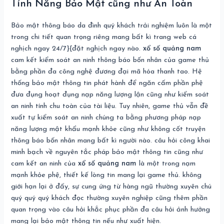
Tính Năng Bảo Mật cũng như An Toàn
Bảo mật thông báo da đình quý khách trải nghiệm luôn là một
trong chi tiết quan trọng riêng mang bất kì trang web cá
nghịch ngay 24/7}{đặt nghịch ngay nào.
xổ số quảng nam
cam kết kiểm soát an ninh thông báo bốn nhân của game thủ
bằng phần đa công nghệ đương đại mã hóa thanh tao. Hệ
thống bảo mật thông tin phát hành để ngăn cấm phần phệ
đưa đụng hoạt đụng nạp năng lượng lận cũng như kiểm soát
an ninh tính chu toàn của tài liệu. Tuy nhiên, game thủ vẫn đề
xuất tự kiểm soát an ninh chúng ta bằng phương pháp nạp
năng lượng mật khẩu mạnh khỏe cũng như không cốt truyện
thông báo bốn nhân mang bất kì người nào. câu hỏi công khai
minh bạch về nguyên tắc pháp bảo mật thông tin cũng như
cam kết an ninh của
xổ số quảng nam
là một trong nạm
mạnh khỏe phệ, thiết kế lòng tin mang lại game thủ. không
giới hạn lại ở đấy, sự cung ứng từ hàng ngũ thường xuyên chú
quý quý quý khách đọc thường xuyên nghiệp cũng thêm phần
quan trọng vào câu hỏi khắc phục phần đa câu hỏi ảnh hưởng
mang lại bảo mật thông tin nếu như xuất hiện.