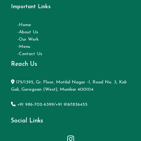
Important Links
-Home
-About Us
-Our Work
-Menu
-Contact Us
Reach Us
175/1395, Gr. Floor, Motilal Nagar -I, Road No. 3, Kali
Gali, Goregoan (West), Mumbai 400104
+91 986-702-6399/+91 9167836455
Social Links