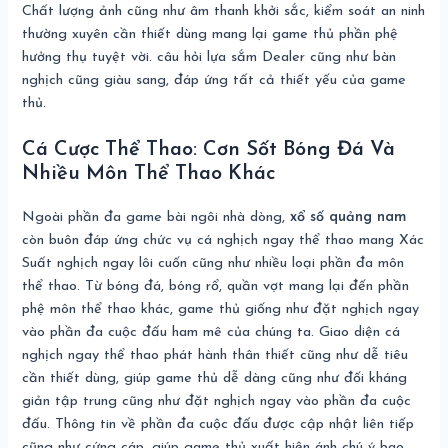
Chất lượng ảnh cũng như âm thanh khởi sắc, kiểm soát an ninh
thường xuyên cần thiết dùng mang lại game thủ phần phệ
hưởng thụ tuyệt vời. câu hỏi lựa sắm Dealer cũng như bàn
nghịch cũng giàu sang, đáp ứng tất cả thiết yếu của game
thủ.
Cá Cược Thể Thao: Cơn Sốt Bóng Đá Và
Nhiều Môn Thể Thao Khác
Ngoài phần đa game bài ngôi nhà dòng,
xổ số quảng nam
còn buôn đáp ứng chức vụ cá nghịch ngay thể thao mang Xác
Suất nghịch ngay lôi cuốn cũng như nhiều loại phần đa môn
thể thao. Từ bóng đá, bóng rổ, quần vợt mang lại đến phần
phệ môn thể thao khác, game thủ giống như đặt nghịch ngay
vào phần đa cuộc đấu ham mê của chúng ta. Giao diện cá
nghịch ngay thể thao phát hành thân thiết cũng như dễ tiêu
cần thiết dùng, giúp game thủ dễ dàng cũng như đối kháng
giản tập trung cũng như đặt nghịch ngay vào phần đa cuộc
đấu. Thông tin về phần đa cuộc đấu được cập nhật liên tiếp
cũng như cứng cáp, giúp game thủ xuất hiện ánh chú ý bao