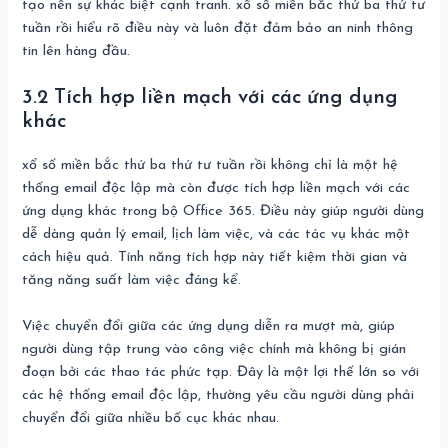
tạo nên sự khác biệt cạnh tranh. xổ số miền bắc thứ ba thứ tư
tuần rồi hiểu rõ điều này và luôn đặt đảm bảo an ninh thông
tin lên hàng đầu.
3.2 Tích hợp liền mạch với các ứng dụng
khác
xổ số miền bắc thứ ba thứ tư tuần rồi không chỉ là một hệ
thống email độc lập mà còn được tích hợp liền mạch với các
ứng dụng khác trong bộ Office 365. Điều này giúp người dùng
dễ dàng quản lý email, lịch làm việc, và các tác vụ khác một
cách hiệu quả. Tính năng tích hợp này tiết kiệm thời gian và
tăng năng suất làm việc đáng kể.
Việc chuyển đổi giữa các ứng dụng diễn ra mượt mà, giúp
người dùng tập trung vào công việc chính mà không bị gián
đoạn bởi các thao tác phức tạp. Đây là một lợi thế lớn so với
các hệ thống email độc lập, thường yêu cầu người dùng phải
chuyển đổi giữa nhiều bố cục khác nhau.