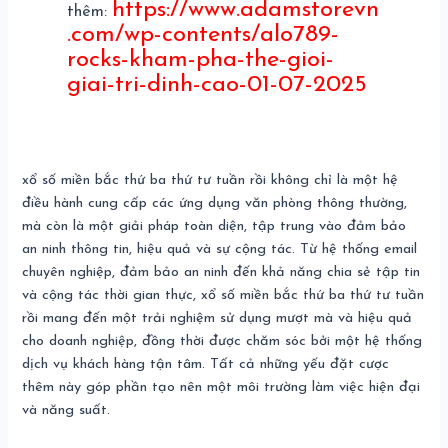
https://www.adamstorevn
thêm:
.com/wp-contents/alo789-
rocks-kham-pha-the-gioi-
giai-tri-dinh-cao-01-07-2025
xổ số miền bắc thứ ba thứ tư tuần rồi không chỉ là một hệ
điều hành cung cấp các ứng dụng văn phòng thông thường,
mà còn là một giải pháp toàn diện, tập trung vào đảm bảo
an ninh thông tin, hiệu quả và sự cộng tác. Từ hệ thống email
chuyên nghiệp, đảm bảo an ninh đến khả năng chia sẻ tập tin
và cộng tác thời gian thực, xổ số miền bắc thứ ba thứ tư tuần
rồi mang đến một trải nghiệm sử dụng mượt mà và hiệu quả
cho doanh nghiệp, đồng thời được chăm sóc bởi một hệ thống
dịch vụ khách hàng tận tâm. Tất cả những yếu đặt cược
thêm này góp phần tạo nên một môi trường làm việc hiện đại
và năng suất.