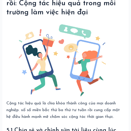
rồi: Cộng tác hiệu quả trong môi
trường làm việc hiện đại
Cộng tác hiệu quả là chìa khóa thành công của mọi doanh
nghiệp. xổ số miền bắc thứ ba thứ tư tuần rồi cung cấp một
hệ điều hành mạnh mẽ chăm sóc cộng tác thời gian thực.
5.1 Chia sẻ và chỉnh sửa tài liệu cùng lúc