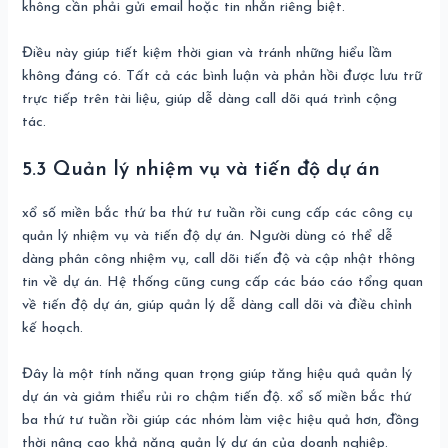
không cần phải gửi email hoặc tin nhắn riêng biệt.
Điều này giúp tiết kiệm thời gian và tránh những hiểu lầm
không đáng có. Tất cả các bình luận và phản hồi được lưu trữ
trực tiếp trên tài liệu, giúp dễ dàng call dõi quá trình cộng
tác.
5.3 Quản lý nhiệm vụ và tiến độ dự án
xổ số miền bắc thứ ba thứ tư tuần rồi cung cấp các công cụ
quản lý nhiệm vụ và tiến độ dự án. Người dùng có thể dễ
dàng phân công nhiệm vụ, call dõi tiến độ và cập nhật thông
tin về dự án. Hệ thống cũng cung cấp các báo cáo tổng quan
về tiến độ dự án, giúp quản lý dễ dàng call dõi và điều chỉnh
kế hoạch.
Đây là một tính năng quan trọng giúp tăng hiệu quả quản lý
dự án và giảm thiểu rủi ro chậm tiến độ. xổ số miền bắc thứ
ba thứ tư tuần rồi giúp các nhóm làm việc hiệu quả hơn, đồng
thời nâng cao khả năng quản lý dự án của doanh nghiệp.