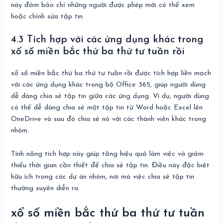
này đảm bảo chỉ những người được phép mới có thể xem
hoặc chỉnh sửa tập tin.
4.3 Tích hợp với các ứng dụng khác trong
xổ số miền bắc thứ ba thứ tư tuần rồi
xổ số miền bắc thứ ba thứ tư tuần rồi được tích hợp liền mạch
với các ứng dụng khác trong bộ Office 365, giúp người dùng
dễ dàng chia sẻ tập tin giữa các ứng dụng. Ví dụ, người dùng
có thể dễ dàng chia sẻ một tập tin từ Word hoặc Excel lên
OneDrive và sau đó chia sẻ nó với các thành viên khác trong
nhóm.
Tính năng tích hợp này giúp tăng hiệu quả làm việc và giảm
thiểu thời gian cần thiết để chia sẻ tập tin. Điều này đặc biệt
hữu ích trong các dự án nhóm, nơi mà việc chia sẻ tập tin
thường xuyên diễn ra.
xổ số miền bắc thứ ba thứ tư tuần