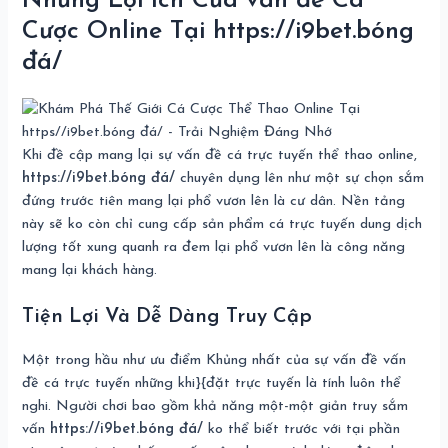
Những Lợi Ích Của vấn đề Cá
Cược Online Tại https://i9bet.bóng
đá/
Khi đề cập mang lại sự vấn đề cá trực tuyến thể thao online,
https://i9bet.bóng đá/
chuyên dụng lên như một sự chọn sắm
đứng trước tiên mang lại phổ vươn lên là cư dân. Nền tảng
này sẽ ko còn chỉ cung cấp sản phẩm cá trực tuyến dung dịch
lượng tốt xung quanh ra đem lại phổ vươn lên là công năng
mang lại khách hàng.
Tiện Lợi Và Dễ Dàng Truy Cập
Một trong hầu như ưu điểm Khủng nhất của sự vấn đề vấn
đề cá trực tuyến những khi}{đặt trực tuyến là tính luôn thể
nghi. Người chơi bao gồm khả năng một-một giản truy sắm
vấn
https://i9bet.bóng đá/
ko thể biết trước với tại phần