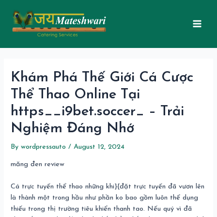
Skip
Post
Mai
to
navigation
Men
content
Khám Phá Thế Giới Cá Cược
Thể Thao Online Tại
https__i9bet.soccer_ – Trải
Nghiệm Đáng Nhớ
By
wordpressauto
/
August 12, 2024
măng đen review
Cá trực tuyến thể thao những khi}{đặt trực tuyến đã vươn lên
là thành một trong hầu như phần ko bao gồm luôn thể dụng
thiếu trong thị trường tiêu khiển thanh tao. Nếu quý vì đã